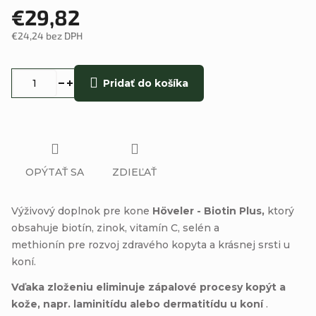
€29,82
€24,24 bez DPH
Jednotková
cena:
Pridať do košíka
OPÝTAŤ SA
ZDIEĽAŤ
Výživový doplnok pre kone
Höveler - Biotin Plus,
ktorý
obsahuje biotín, zinok, vitamín C, selén a
methionín pre rozvoj zdravého kopyta a krásnej srsti u
koní.
Vďaka zloženiu eliminuje zápalové procesy kopýt a
kože, napr. laminitídu alebo dermatitídu u koní
.