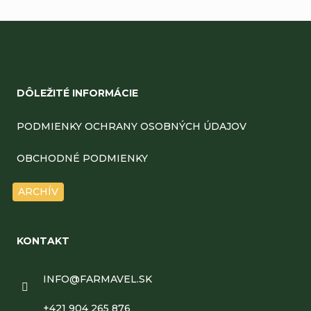
Z
á
DÔLEŽITÉ INFORMÁCIE
p
ä
PODMIENKY OCHRANY OSOBNÝCH ÚDAJOV
t
OBCHODNÉ PODMIENKY
i
ARCHÍV
e
KONTAKT
INFO
@
FARMAVEL.SK
+421 904 265 876