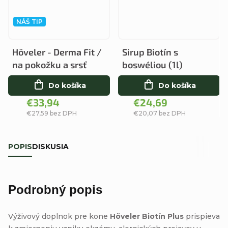
NÁŠ TIP
Höveler - Derma Fit /
Sirup Biotín s
na pokožku a srsť
boswéliou (1l)
Do košíka
Do košíka
€33,94
€24,69
€27,59 bez DPH
€20,07 bez DPH
POPIS
DISKUSIA
Podrobný popis
Výživový doplnok pre kone
Höveler Biotín Plus
prispieva