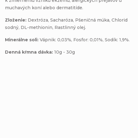
k zmierneniu vzniku ekzému, alergických prejavov u
muchavých koní alebo dermatitíde.
Zloženie:
Dextróza, Sacharóza, Pšeničná múka, Chlorid
sodný, DL-methionin, Rastlinný olej.
Minerálne soli:
Vápnik: 0,03%, Fosfor: 0,01%, Sodík: 1,9%.
Denná kŕmna dávka:
10g - 30g
Buďte prvý, kto napíše príspevok k tejto položke.
Pridať komentár