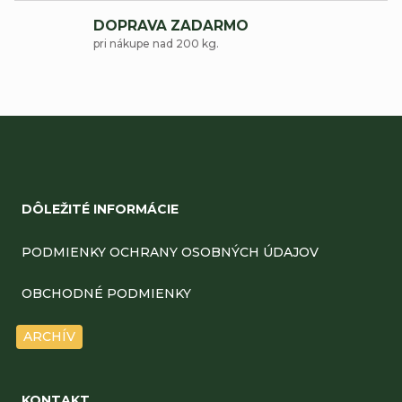
r
DOPRAVA ZADARMO
v
pri nákupe nad 200 kg.
k
y
v
ý
Z
p
á
DÔLEŽITÉ INFORMÁCIE
i
p
s
ä
PODMIENKY OCHRANY OSOBNÝCH ÚDAJOV
u
t
OBCHODNÉ PODMIENKY
i
ARCHÍV
e
KONTAKT