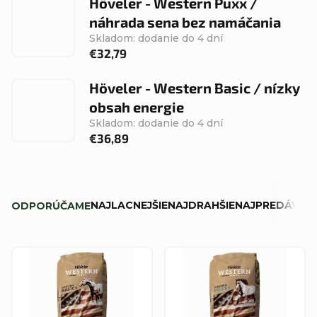
Höveler - Western Puxx /
náhrada sena bez namáčania
Skladom: dodanie do 4 dní
€32,79
Höveler - Western Basic / nízky
obsah energie
Skladom: dodanie do 4 dní
€36,89
R
NAJLACNEJŠIE
NAJDRAHŠIE
NAJPREDÁVANE
ODPORÚČAME
a
d
V
e
ý
n
p
i