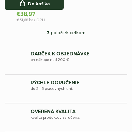
Do košíka
€38,97
€31,68 bez DPH
3
položiek celkom
O
v
DARČEK K OBJEDNÁVKE
l
pri nákupe nad 200 €
á
d
RÝCHLE DORUČENIE
a
do 3 - 5 pracovných dní.
c
i
OVERENÁ KVALITA
e
kvalita produktov zaručená.
p