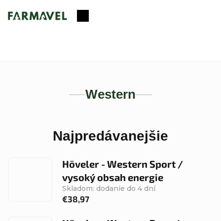
Prejsť
na
Nákupný
obsah
košík
Western
Najpredávanejšie
Höveler - Western Sport /
vysoký obsah energie
Skladom: dodanie do 4 dní
€38,97