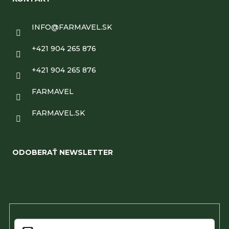
INFO
@
FARMAVEL.SK
+421 904 265 876
+421 904 265 876
FARMAVEL
FARMAVEL.SK
ODOBERAŤ NEWSLETTER
Vložte svoj e-mail a my Vám budeme zasielať informácie
o nových produktoch na našom e-shope.
Email