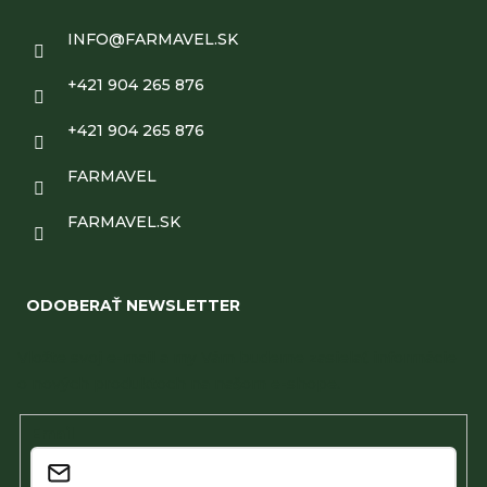
INFO
@
FARMAVEL.SK
+421 904 265 876
+421 904 265 876
FARMAVEL
FARMAVEL.SK
ODOBERAŤ NEWSLETTER
Vložte svoj e-mail a my Vám budeme zasielať informácie
o nových produktoch na našom e-shope.
Email