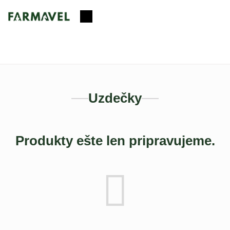
Prejsť
na
Nákupný
obsah
košík
Uzdečky
Produkty ešte len pripravujeme.