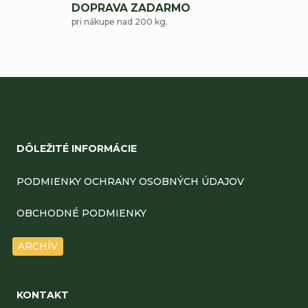
DOPRAVA ZADARMO
pri nákupe nad 200 kg.
Z
á
DÔLEŽITÉ INFORMÁCIE
p
ä
PODMIENKY OCHRANY OSOBNÝCH ÚDAJOV
t
OBCHODNÉ PODMIENKY
i
ARCHÍV
e
KONTAKT