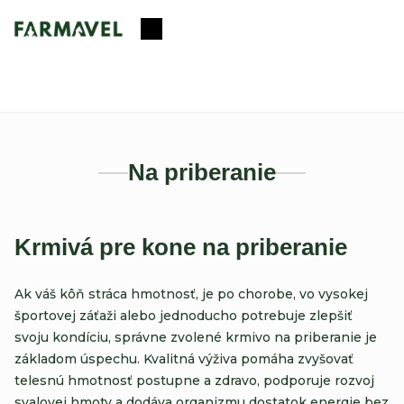
Prejsť
na
Nákupný
obsah
košík
Na priberanie
Krmivá pre kone na priberanie
Ak váš kôň stráca hmotnosť, je po chorobe, vo vysokej
športovej záťaži alebo jednoducho potrebuje zlepšiť
svoju kondíciu, správne zvolené krmivo na priberanie je
základom úspechu. Kvalitná výživa pomáha zvyšovať
telesnú hmotnosť postupne a zdravo, podporuje rozvoj
svalovej hmoty a dodáva organizmu dostatok energie bez