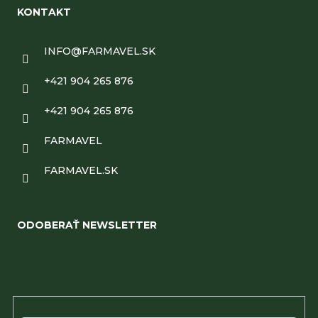
KONTAKT
INFO
@
FARMAVEL.SK
+421 904 265 876
+421 904 265 876
FARMAVEL
FARMAVEL.SK
ODOBERAŤ NEWSLETTER
Vložte svoj e-mail a my Vám budeme zasielať informácie
o nových produktoch na našom e-shope.
Email