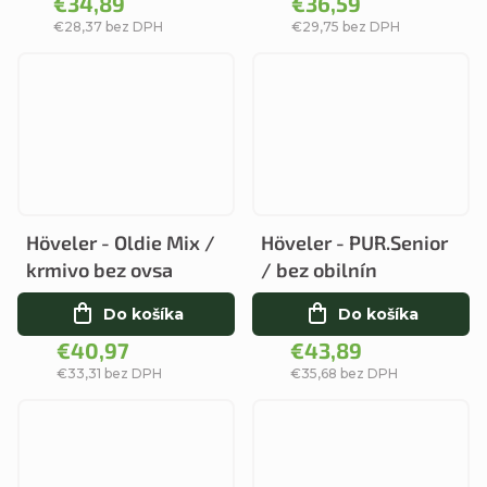
€34,89
€36,59
€28,37 bez DPH
€29,75 bez DPH
Höveler - Oldie Mix /
Höveler - PUR.Senior
krmivo bez ovsa
/ bez obilnín
Do košíka
Do košíka
€40,97
€43,89
€33,31 bez DPH
€35,68 bez DPH