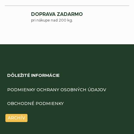
r
DOPRAVA ZADARMO
v
pri nákupe nad 200 kg.
k
y
v
ý
Z
p
á
DÔLEŽITÉ INFORMÁCIE
i
p
s
ä
PODMIENKY OCHRANY OSOBNÝCH ÚDAJOV
u
t
OBCHODNÉ PODMIENKY
i
ARCHÍV
e