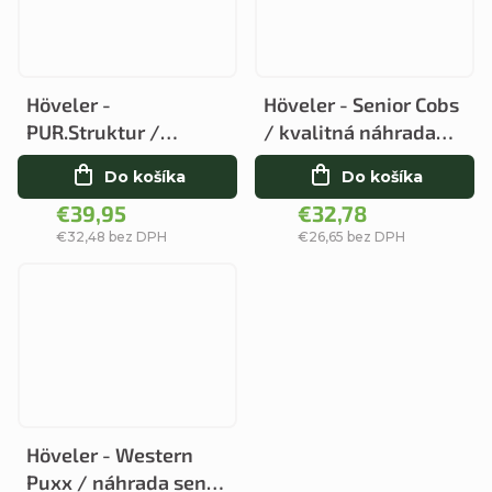
Höveler -
Höveler - Senior Cobs
PUR.Struktur /
/ kvalitná náhrada
vysoký obsah
sena
Do košíka
Do košíka
vlákniny
€39,95
€32,78
€32,48 bez DPH
€26,65 bez DPH
Höveler - Western
Puxx / náhrada sena