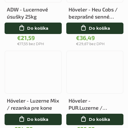
ADW - Lucernové
Höveler - Heu Cobs /
úsušky 25kg
bezprašné senné
pelety
Do košíka
Do košíka
€21,59
€36,49
€17,55 bez DPH
€29,67 bez DPH
Höveler - Luzerne Mix
Höveler -
/ rezanka pre kone
PUR.Luzerne /
vojteška bez umelých
Do košíka
Do košíka
prísad