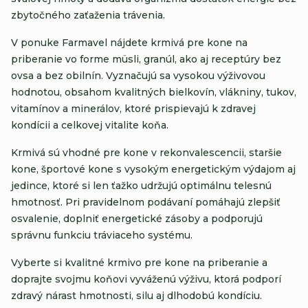
zbytočného zaťaženia trávenia.
V ponuke Farmavel nájdete krmivá pre kone na
priberanie vo forme müsli, granúl, ako aj receptúry bez
ovsa a bez obilnín. Vyznačujú sa vysokou výživovou
hodnotou, obsahom kvalitných bielkovín, vlákniny, tukov,
vitamínov a minerálov, ktoré prispievajú k zdravej
kondícii a celkovej vitalite koňa.
Krmivá sú vhodné pre kone v rekonvalescencii, staršie
kone, športové kone s vysokým energetickým výdajom aj
jedince, ktoré si len ťažko udržujú optimálnu telesnú
hmotnosť. Pri pravidelnom podávaní pomáhajú zlepšiť
osvalenie, doplniť energetické zásoby a podporujú
správnu funkciu tráviaceho systému.
Vyberte si kvalitné krmivo pre kone na priberanie a
doprajte svojmu koňovi vyváženú výživu, ktorá podporí
zdravý nárast hmotnosti, silu aj dlhodobú kondíciu.