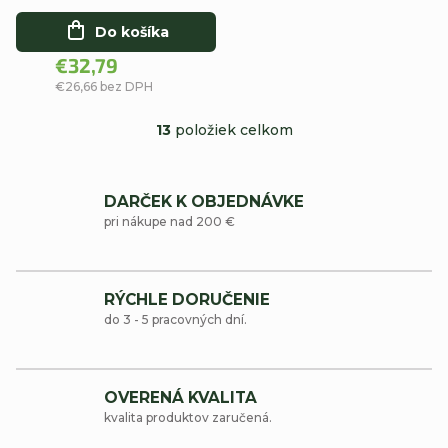
bez namáčania
Do košíka
€32,79
€26,66 bez DPH
13
položiek celkom
O
v
DARČEK K OBJEDNÁVKE
l
pri nákupe nad 200 €
á
d
RÝCHLE DORUČENIE
a
do 3 - 5 pracovných dní.
c
i
OVERENÁ KVALITA
e
kvalita produktov zaručená.
p