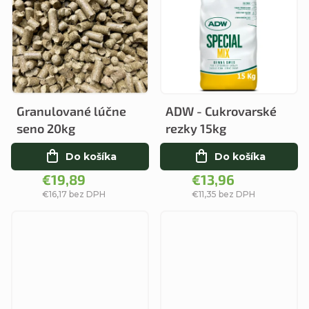
k
k
t
t
o
o
v
v
Granulované lúčne
ADW - Cukrovarské
seno 20kg
rezky 15kg
Do košíka
Do košíka
€19,89
€13,96
€16,17 bez DPH
€11,35 bez DPH