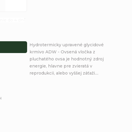
nie do 4 dní
Priemerné
hodnotenie
produktu
Hydrotermicky upravené glycidové
je
krmivo ADW - Ovsená vločka z
4,8
pluchatého ovsa je hodnotný zdroj
z
energie, hlavne pre zvieratá v
5
reprodukcii, alebo vyššej záťaži....
hviezdičiek.
H