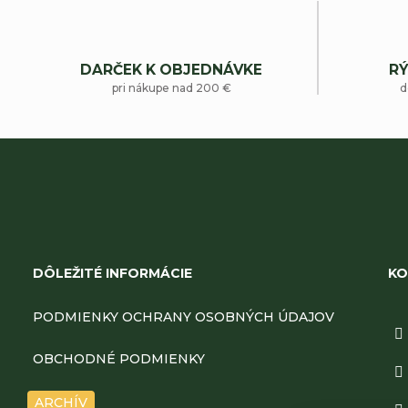
v
DARČEK K OBJEDNÁVKE
RÝ
pri nákupe nad 200 €
d
Z
á
DÔLEŽITÉ INFORMÁCIE
KO
p
PODMIENKY OCHRANY OSOBNÝCH ÚDAJOV
ä
OBCHODNÉ PODMIENKY
t
ARCHÍV