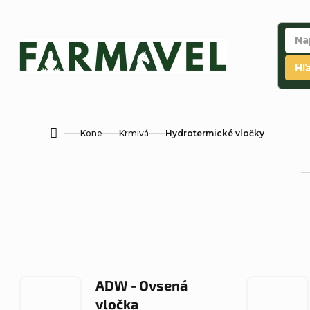
Prejsť
na
obsah
Hľ
Kone
Krmivá
Hydrotermické vločky
Domov
ADW - Ovsená
vločka