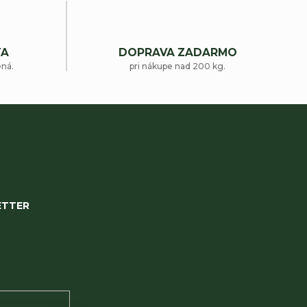
TA
DOPRAVA ZADARMO
ená.
pri nákupe nad 200 kg.
ETTER
 my Vám budeme
nových
e-shope.