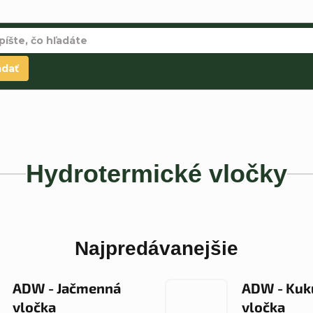
adať
Hydrotermické vločky
Najpredávanejšie
ADW - Jačmenná
ADW - Kuk
vločka
vločka