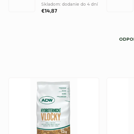
Skladom: dodanie do 4 dní
€14,87
R
ODPO
a
d
e
V
n
ý
i
p
e
i