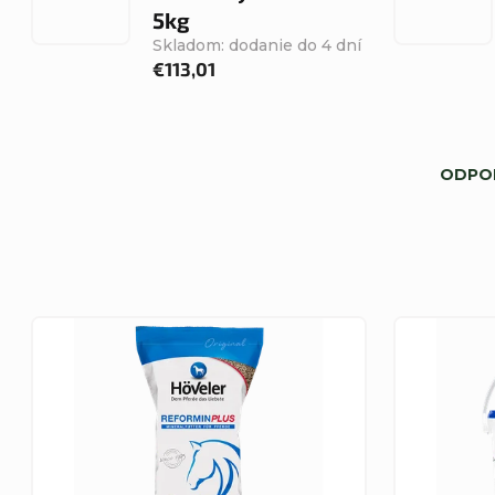
5kg
Skladom: dodanie do 4 dní
€113,01
R
ODPO
a
d
e
V
n
ý
i
p
e