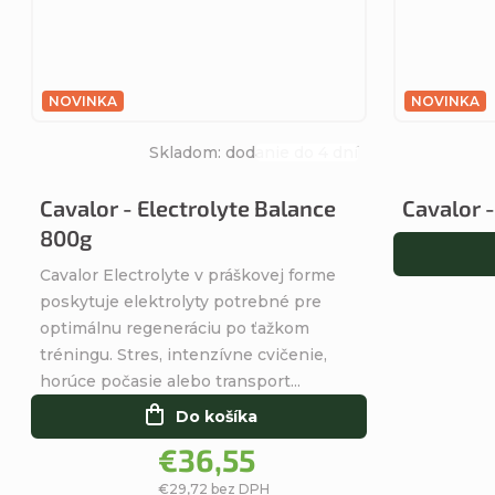
NOVINKA
NOVINKA
Skladom: dodanie do 4 dní
Priemerné
hodnotenie
Cavalor - Electrolyte Balance
Cavalor -
produktu
800g
je
5,0
Cavalor Electrolyte v práškovej forme
z
poskytuje elektrolyty potrebné pre
5
optimálnu regeneráciu po ťažkom
hviezdičiek.
tréningu. Stres, intenzívne cvičenie,
horúce počasie alebo transport...
Do košíka
€36,55
€29,72 bez DPH