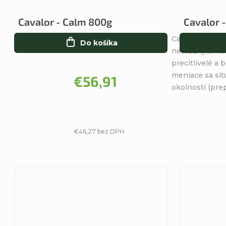
Priemerné
hodnotenie
Cavalor - Calm 800g
Cavalor -
produktu
Cavalor Calm z
je
Do košíka
nervóznych kon
5,0
precitlivelé a 
z
meniace sa sit
5
€56,91
okolnosti (prepr
hviezdičiek.
€46,27 bez DPH