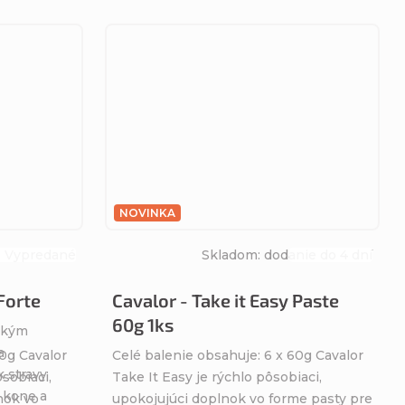
NOVINKA
Vypredané
Skladom: dodanie do 4 dní
Priemerné
Priemerné
hodnotenie
hodnotenie
 Forte
Cavalor - Take it Easy Paste
produktu
produktu
60g 1ks
sokým
je
je
a
4,7
5,0
60g Cavalor
Celé balenie obsahuje: 6 x 60g Cavalor
 stravy
z
z
ôsobiaci,
Take It Easy je rýchlo pôsobiaci,
 kone a
5
5
nok vo
upokojujúci doplnok vo forme pasty pre