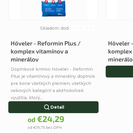
i
p
s
r
Skladom: dodanie do 4 dní
p
Priemerné
o
hodnotenie
Höveler - Reformin Plus /
Höveler 
r
produktu
komplex vitamínov a
komplex 
d
je
o
minerálov
minerálo
4,4
u
z
Doplnkové krmivo Höveler - Reformin
d
5
Plus je vitamínový a minerálny doplnok
k
hviezdičiek.
pre kone všetkých plemien, všetkých
u
vekových kategórií a akéhokoľvek
t
využitia, ktorý...
k
Detail
o
t
€24,29
od
v
od €19,75 bez DPH