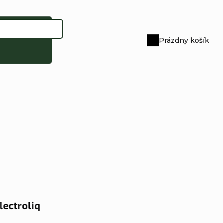
Prázdny košík
Nákupný
košík
lectroliq