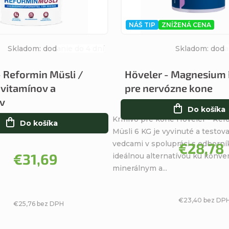
NÁŠ TIP
ZNÍŽENÁ CENA
Skladom: dodanie do 4 dní
Skladom: doda
Priemerné
hodnotenie
- Reformin Müsli /
Höveler - Magnesium 
produktu
vitamínov a
pre nervózne kone
je
v
4,7
Do košíka
z
Krmivo pre kone Höveler - Ref
Do košíka
5
Müsli 6 KG je vyvinuté a testov
hviezdičiek.
vedcami v spolupráci s odborní
€28,78
€31,69
ideálnou alternatívou ku konv
minerálnym a...
€23,40 bez DP
€25,76 bez DPH