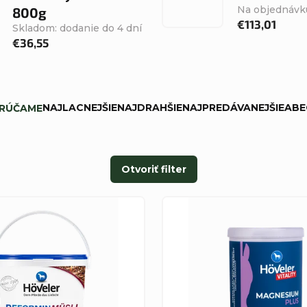
Na objednávk
800g
€113,01
Skladom: dodanie do 4 dní
€36,55
NAJLACNEJŠIE
NAJDRAHŠIE
NAJPREDÁVANEJŠIE
ABE
RÚČAME
Otvoriť filter