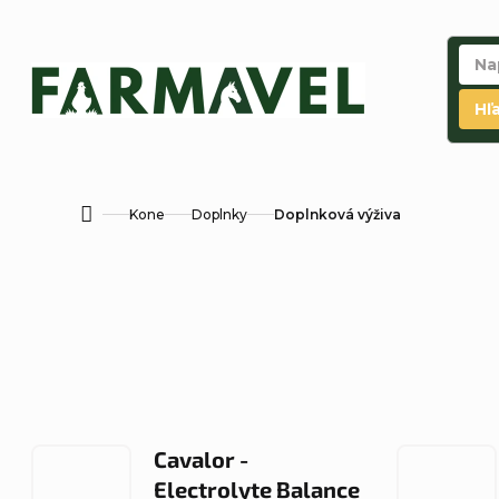
Prejsť
na
obsah
Hľ
Kone
Doplnky
Doplnková výživa
Domov
Cavalor -
Electrolyte Balance