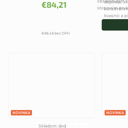
hviezdičiek.
obsiahnutým v
doplnok, k
€84,21
stopovým prvko
koncentrov
kvasníc a p
€68,46 bez DPH
NOVINKA
NOVINKA
Skladom: dodanie do 4 dní