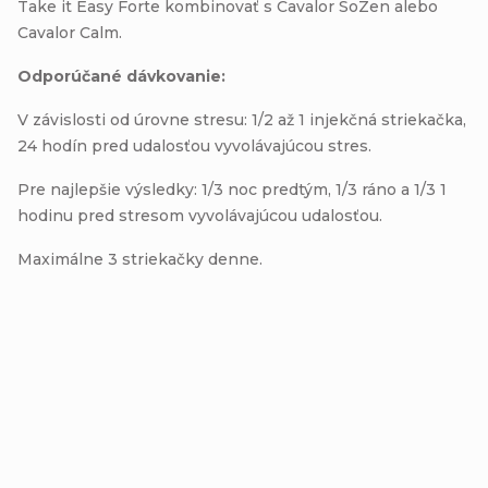
Take it Easy Forte kombinovať s Cavalor SoZen alebo
Cavalor Calm.
Odporúčané dávkovanie:
V závislosti od úrovne stresu: 1/2 až 1 injekčná striekačka,
24 hodín pred udalosťou vyvolávajúcou stres.
Pre najlepšie výsledky: 1/3 noc predtým, 1/3 ráno a 1/3 1
hodinu pred stresom vyvolávajúcou udalosťou.
Maximálne 3 striekačky denne.
Buďte prvý, kto napíše príspevok k tejto položke.
Pridať komentár