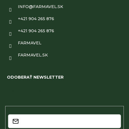
INFO
@
FARMAVEL.SK
+421 904 265 876
+421 904 265 876
FARMAVEL
FARMAVEL.SK
ODOBERAŤ NEWSLETTER
Vložte svoj e-mail a my Vám budeme zasielať informácie
o nových produktoch na našom e-shope.
Email