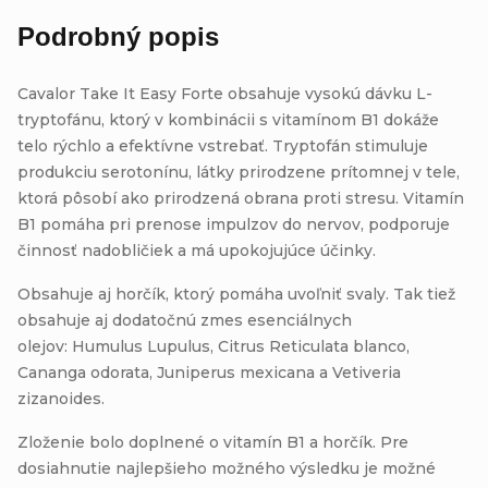
Podrobný popis
Cavalor Take It Easy Forte obsahuje vysokú dávku L-
tryptofánu, ktorý v kombinácii s vitamínom B1 dokáže
telo rýchlo a efektívne vstrebať. Tryptofán stimuluje
produkciu serotonínu, látky prirodzene prítomnej v tele,
ktorá pôsobí ako prirodzená obrana proti stresu. Vitamín
B1 pomáha pri prenose impulzov do nervov, podporuje
činnosť nadobličiek a má upokojujúce účinky.
Obsahuje aj horčík, ktorý pomáha uvoľniť svaly. Tak tiež
obsahuje aj dodatočnú zmes esenciálnych
olejov: Humulus Lupulus, Citrus Reticulata blanco,
Cananga odorata, Juniperus mexicana a Vetiveria
zizanoides.
Zloženie bolo doplnené o vitamín B1 a horčík. Pre
dosiahnutie najlepšieho možného výsledku je možné