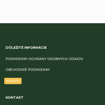
Z
á
DÔLEŽITÉ INFORMÁCIE
p
ä
PODMIENKY OCHRANY OSOBNÝCH ÚDAJOV
t
OBCHODNÉ PODMIENKY
i
ARCHÍV
e
KONTAKT