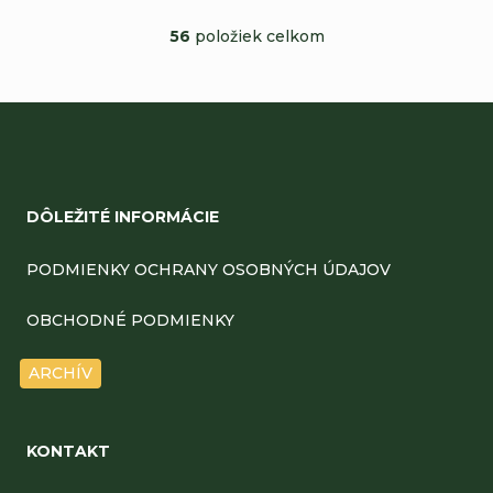
56
položiek celkom
O
v
l
Z
á
á
d
DÔLEŽITÉ INFORMÁCIE
a
p
c
ä
PODMIENKY OCHRANY OSOBNÝCH ÚDAJOV
i
t
OBCHODNÉ PODMIENKY
e
i
ARCHÍV
p
e
r
v
KONTAKT
k