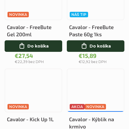
NOVINKA
NÁŠ TIP
Cavalor - FreeBute
Cavalor - FreeBute
Gel 200ml
Paste 60g 1ks
Do košíka
Do košíka
€27,54
€15,89
€22,39 bez DPH
€12,92 bez DPH
NOVINKA
AKCIA
NOVINKA
€17,95
–8 %
Cavalor - Kick Up 1L
Cavalor - Kýblik na
krmivo