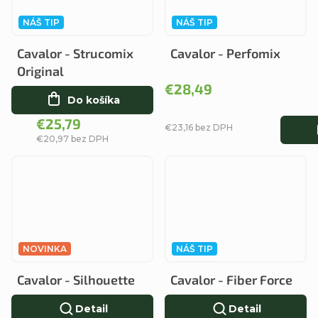
NÁŠ TIP
NÁŠ TIP
Cavalor - Strucomix
Cavalor - Perfomix
Original
€28,49
Do košíka
€25,79
€23,16 bez DPH
€20,97 bez DPH
NOVINKA
NÁŠ TIP
Cavalor - Silhouette
Cavalor - Fiber Force
Detail
Detail