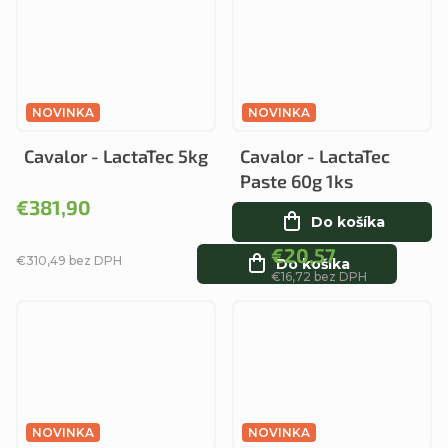
NOVINKA
NOVINKA
Cavalor - LactaTec 5kg
Cavalor - LactaTec
Paste 60g 1ks
€381,90
Do košíka
€20,57
€310,49 bez DPH
Do košíka
€16,72 bez DPH
NOVINKA
NOVINKA