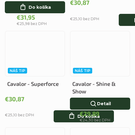
€30,87
Do košíka
€31,95
€25,10 bez DPH
€25,98 bez DPH
NÁŠ TIP
NÁŠ TIP
Cavalor - Superforce
Cavalor - Shine &
Show
€30,87
Detail
€29,89
€25,10 bez DPH
Do košíka
€24,30 bez DPH