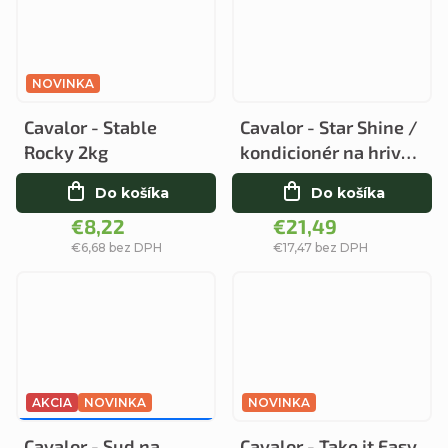
NOVINKA
Cavalor - Stable
Cavalor - Star Shine /
Rocky 2kg
kondicionér na hrivu
a chvost
Do košíka
Do košíka
€8,22
€21,49
€6,68 bez DPH
€17,47 bez DPH
AKCIA
NOVINKA
NOVINKA
€35,50
–6 %
Cavalor - Sud na
Cavalor - Take it Easy