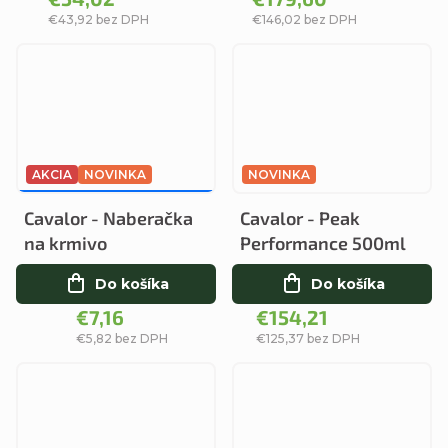
€43,92 bez DPH
€146,02 bez DPH
AKCIA
NOVINKA
NOVINKA
€7,95
–9 %
Cavalor - Naberačka
Cavalor - Peak
na krmivo
Performance 500ml
Do košíka
Do košíka
€7,16
€154,21
€5,82 bez DPH
€125,37 bez DPH