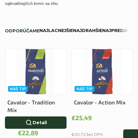
najkvalitnejších krmív na trhu.
R
NAJLACNEJŠIE
NAJDRAHŠIE
NAJPREDÁVANE
ODPORÚČAME
a
d
V
e
ý
n
p
i
i
e
NÁŠ TIP
NÁŠ TIP
s
p
Cavalor - Tradition
Cavalor - Action Mix
p
r
Mix
r
€25,49
o
Detail
o
d
€22,89
€20,72 bez DPH