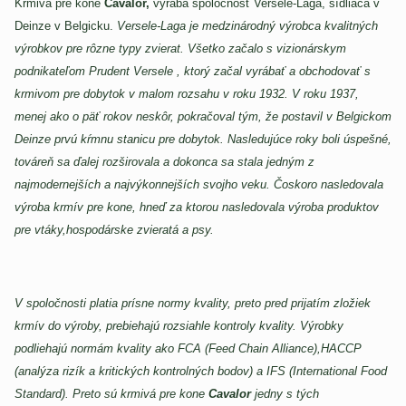
Krmivá pre kone
Cavalor,
vyrába spoločnosť Versele-Laga, sídliaca v
Deinze v Belgicku.
Versele-Laga je medzinárodný výrobca kvalitných
výrobkov pre rôzne typy zvierat. Všetko začalo s vizionárskym
podnikateľom Prudent Versele , ktorý začal vyrábať a obchodovať s
krmivom pre dobytok v malom rozsahu v roku 1932. V roku 1937,
menej ako o päť rokov neskôr, pokračoval tým, že postavil v Belgickom
Deinze prvú kŕmnu stanicu pre dobytok. Nasledujúce roky boli úspešné,
továreň sa ďalej rozširovala a dokonca sa stala jedným z
najmodernejších a najvýkonnejších svojho veku. Čoskoro nasledovala
výroba krmív pre kone, hneď za ktorou nasledovala výroba produktov
pre vtáky,hospodárske zvieratá a psy.
V spoločnosti platia prísne normy kvality, preto pred prijatím zložiek
krmív do výroby, prebiehajú rozsiahle kontroly kvality. Výrobky
podliehajú normám kvality ako FCA (Feed Chain Alliance),HACCP
(analýza rizík a kritických kontrolných bodov) a IFS (International Food
Standard). Preto sú krmivá pre kone
Cavalor
jedny s tých