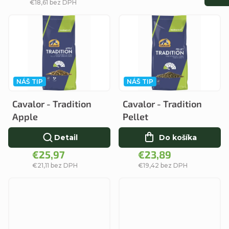
d
€18,61 bez DPH
u
u
k
k
t
t
o
o
v
NÁŠ TIP
NÁŠ TIP
v
Cavalor - Tradition
Cavalor - Tradition
Apple
Pellet
Detail
Do košíka
€25,97
€23,89
€21,11 bez DPH
€19,42 bez DPH