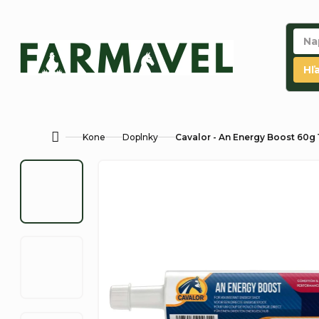
Prejsť
na
obsah
Hľ
Kone
Doplnky
Cavalor - An Energy Boost 60g 
Domov