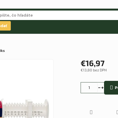
adať
1ks
€16,97
€13,80 bez DPH
Jednotková
cena:
P