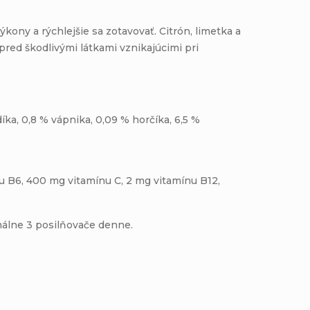
kony a rýchlejšie sa zotavovať. Citrón, limetka a
 pred škodlivými látkami vznikajúcimi pri
íka, 0,8 % vápnika, 0,09 % horčíka, 6,5 %
u B6, 400 mg vitamínu C, 2 mg vitamínu B12,
málne 3 posilňovače denne.