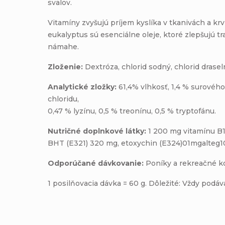
svalov.
Vitamíny zvyšujú príjem kyslíka v tkanivách a krv
eukalyptus sú esenciálne oleje, ktoré zlepšujú tr
námahe.
Zloženie:
Dextróza, chlorid sodný, chlorid drasel
Analytické zložky:
61,4% vlhkosť, 1,4 % surového 
chloridu,
0,47 % lyzínu, 0,5 % treonínu, 0,5 % tryptofánu.
Nutričné doplnkové látky:
1 200 mg vitamínu B1
BHT (E321) 320 mg, etoxychin (E324)01mgalteg1
Odporúčané dávkovanie:
Poníky a rekreačné k
1 posilňovacia dávka = 60 g. Dôležité: Vždy podáv