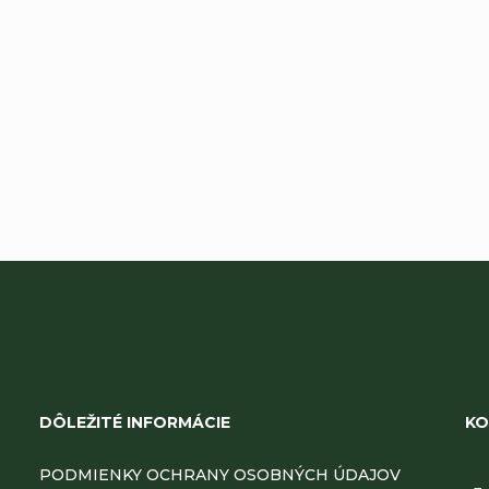
Pridať komentár
Z
á
DÔLEŽITÉ INFORMÁCIE
KO
p
PODMIENKY OCHRANY OSOBNÝCH ÚDAJOV