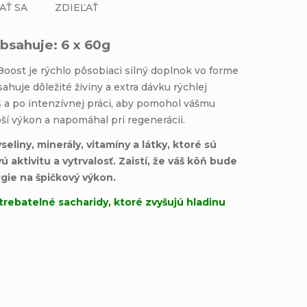
AŤ SA
ZDIEĽAŤ
bsahuje: 6 x 60g
oost je rýchlo pôsobiaci silný doplnok vo forme
ahuje dôležité živiny a extra dávku rýchlej
s a po intenzívnej práci, aby pomohol vášmu
ší výkon a napomáhal pri regenerácii.
eliny, minerály, vitamíny a látky, ktoré sú
ú aktivitu a vytrvalosť. Zaistí, že váš kôň bude
gie na špičkový výkon.
rebatelné sacharidy, ktoré zvyšujú hladinu