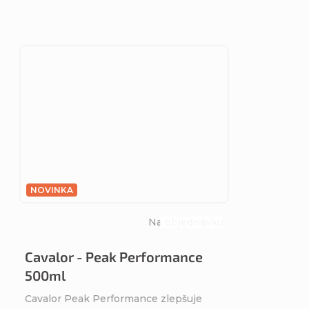
NOVINKA
Na objednávku
Priemerné
hodnotenie
Cavalor - Peak Performance
produktu
500ml
je
5,0
Cavalor Peak Performance zlepšuje