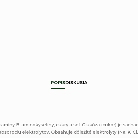
POPIS
DISKUSIA
amíny B, aminokyseliny, cukry a soľ. Glukóza (cukor) je sachari
sorpciu elektrolytov. Obsahuje dôležité elektrolyty (Na, K, Cl