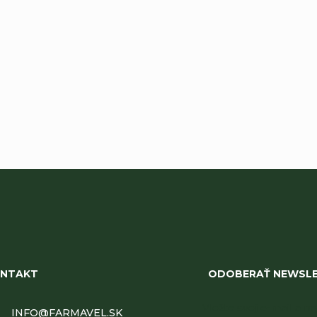
Buďte prvý, kto napíše príspevok k tejto položke.
NTAKT
ODOBERAŤ NEWSL
Vložte svoj e-mail a
INFO
@
FARMAVEL.SK