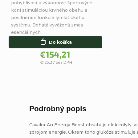
z
pohyblivosť a výkonnosť športových
5
koní stimuláciou krvného obehu a
hviezdičiek.
posilnením funkcie lymfatického
systému. Bohatá vyvážená zmes
esenciálnych...
Do košíka
€154,21
€125,37 bez DPH
Podrobný popis
Cavalor An Energy Boost obsahuje elektrolyty, vit
zdrojom energie. Okrem toho glukóza stimuluje ab