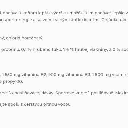
i, dodávajú koňom lepšiu výdrž a umožňujú im podávať lepšie vý
ansport energie a sú veľmi silnými antioxidantmi. Chránia telo
ný, chlorid horečnatý.
proteínu, 0,1 % hrubého tuku, 7,6 % hrubej vlákniny, 3,0 % sod
, 1 550 mg vitamínu B2, 900 mg vitamínu B3, 1 500 mg vitamín
0 propyl00.
one: ½ posilňovacej dávky. Športové kone: 1 posilňovač. Maxi
ajte spolu s čerstvou pitnou vodou.