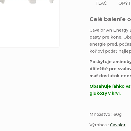
TLAČ
OPÝT
Celé balenie o
Cavalor An Energy B
pasty pre kone. Obs
energie pred, poča
koňovi podať najlep
Poskytuje aminokys
dôležité pre svalov
mať dostatok ener
Obsahuje ľahko vst
glukózy v krvi.
Množstvo : 60g
Výrobca :
Cavalor