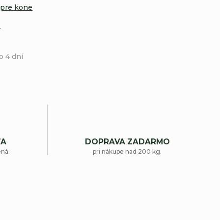
 pre kone
e
o 4 dní
TA
DOPRAVA ZADARMO
ená.
pri nákupe nad 200 kg.