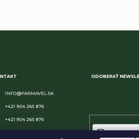
NTAKT
ODOBERAŤ NEWSL
Vložte svoj e-mail a
INFO
@
FARMAVEL.SK
zasielať informácie o 
produktoch na našom 
+421 904 265 876
+421 904 265 876
Email
FARMAVEL