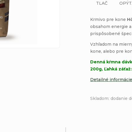
TLAČ
OPÝT
Krmivo pre kone
Hö
obsahom energie a 
prispôsobené špec
Vzhľadom na mierny 
kone, alebo pre ko
Denná kŕmna dávka
200g, Ľahká záťaž
Detailné informáci
Skladom: dodanie d