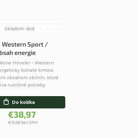
Skladom: dodanie do 4 dní
Priemerné
hodnotenie
- Western Sport /
produktu
bsah energie
je
4,9
 kone Höveler - Western
z
ergeticky bohaté krmivo
5
ym obsahom obilnín, ktorá
hviezdičiek.
a nutričné ​​​​potreby
.
Do košíka
€38,97
€31,68 bez DPH