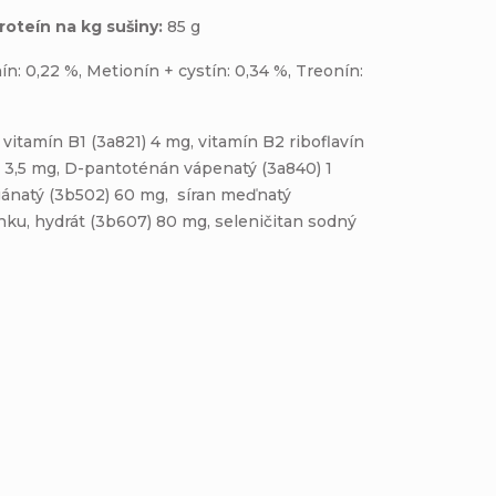
roteín na kg sušiny:
85 g
ín: 0,22 %, Metionín + cystín: 0,34 %, Treonín:
vitamín B1 (3a821) 4 mg, vitamín B2 riboflavín
6) 3,5 mg, D-pantoténán vápenatý (3a840) 1
ngánatý (3b502) 60 mg, síran meďnatý
nku, hydrát (3b607) 80 mg, seleničitan sodný