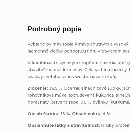
Podrobný popis
Vybrané bylinky robia krmivo chutným a vysoký o
jačmenné vločky podporujú flóru v tráviacom sy
V kombinácii s vysokým stupňom trávenia obilný
stráviteľnou müsli zmesov. Celá rastlina lucerny
svalový metabolizmus westernového koňa.
Zloženie:
36,5 % lucerna, slnečnicové šupky, jač
rohovníková múka, extrudovaná kukurica, slnečnico
horečnatý, červená repa, 0,5 % bylinky (kurkuma, b
Obsah škrobu:
13 %,
Obsah cukru:
4 %
Obsiahnuté látky a stráviteľnosť:
Hrubý proteín: