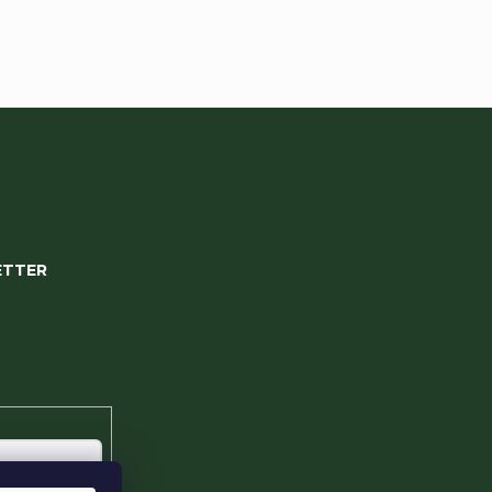
ETTER
 my Vám budeme
nových
e-shope.