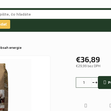
adať
 obsah energie
€36,89
€29,99 bez DPH
Jednotková
cena:
P