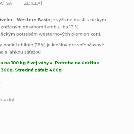
AŤ SA
ZDIEĽAŤ
veler - Western Basic
je výživné müsli s nízkym
zníženým obsahom škrobu, iba 13 %,
ifickým potrebám westernových plemien koní.
podiel obilnín (18%) je ideálny pre voľnočasové
ne s ľahkou záťažou.
 na 100 kg živej váhy = Potreba na údržbu:
: 300g, Stredná záťaž: 400g
e
o 4 dní