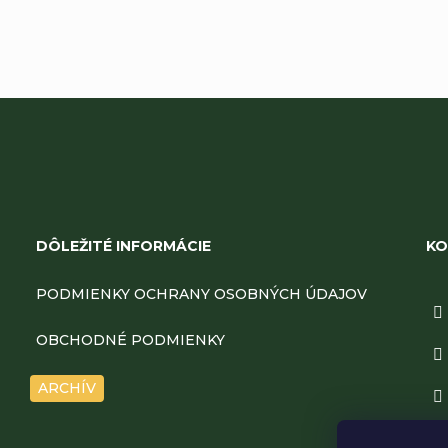
Z
á
DÔLEŽITÉ INFORMÁCIE
KO
p
PODMIENKY OCHRANY OSOBNÝCH ÚDAJOV
ä
OBCHODNÉ PODMIENKY
t
ARCHÍV
i