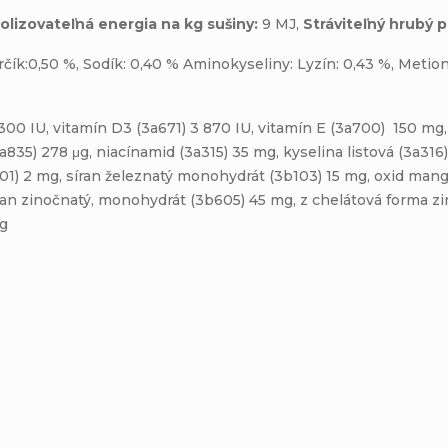
lizovateľná energia na kg sušiny:
9 MJ,
Stráviteľný hrubý p
rčík:0,50 %, Sodík: 0,40 % Aminokyseliny: Lyzín: 0,43 %, Metion
00 IU, vitamín D3 (3a671) 3 870 IU, vitamín E (3a700) 150 mg, 
a835) 278 μg, niacínamid (3a315) 35 mg, kyselina listová (3a31
b201) 2 mg, síran železnatý monohydrát (3b103) 15 mg, oxid ma
ran zinočnatý, monohydrát (3b605) 45 mg, z chelátová forma zi
mg
Buďte prvý, kto napíše príspevok k tejto položke.