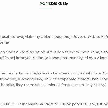
POPIS
DISKUSIA
bsah surovej vlákniny cielene podporuje žuvaciu aktivitu koňa
stéme.
ch zložiek, ktoré sú úplne strávené v tenkom čreve koňa, a 
, kráľovnej kŕmnych rastlín, je bohatá na aminokyseliny a v k
menné vločky, timotejka lekárska, slnečnicový extrahovaný šro
vý olej, ľanové výlisky, uhličitan vápenatý, fosforečnan vápena
azalka, listy rozmarínu, semienka feniklu, mäta, listy žihľavy)
 11,80 %, Hrubá vláknina: 24,20 %, Hrubý popol: 8,60 %, Hrubý