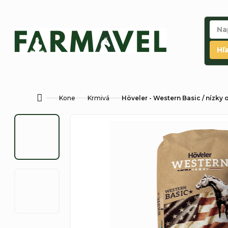
Prejsť
na
obsah
Hľ
Kone
Krmivá
Höveler - Western Basic / nízky
Domov