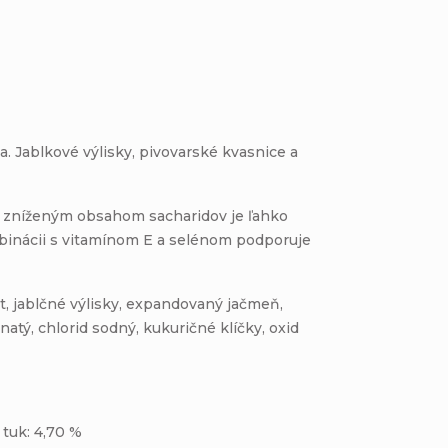
. Jablkové výlisky, pivovarské kvasnice a
so zníženým obsahom sacharidov je ľahko
ombinácii s vitamínom E a selénom podporuje
t, jablčné výlisky, expandovaný jačmeň,
tý, chlorid sodný, kukuričné ​​klíčky, oxid
 tuk: 4,70 %