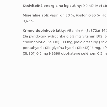
Stráviteľná energia na kg sušiny:
9,9 MJ,
Metabo
Minerálne soli:
Vápnik: 1,30 %, Fosfor: 0,50 %, Ho
0,42 %
Kŕmne doplnkové látky:
Vitamín A (3a672a) 14 3
(3a pyridoxín-hydrochlorid 3,5 mg, vitamín B12 (3
cholínchlorid (3a890) 188 mg, jodid draselný (3
pentahydrát (3b glycínu hydrát (3b413) 15 mg, sí
(3b801) 0,2 mg I-3399 obohatené selénom 0,2 
Pridať komentár