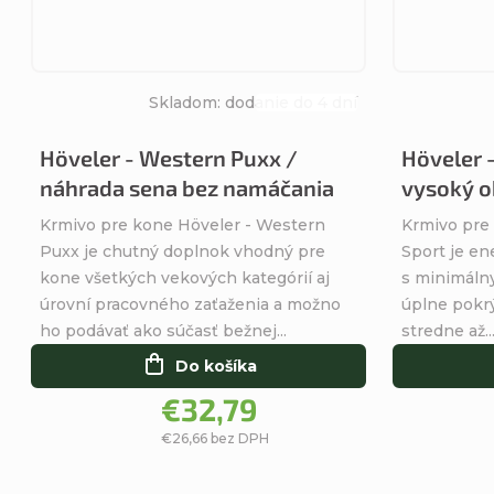
Skladom: dodanie do 4 dní
Priemerné
hodnotenie
Höveler - Western Puxx /
Höveler 
produktu
náhrada sena bez namáčania
vysoký o
je
5,0
Krmivo pre kone Höveler - Western
Krmivo pre
z
Puxx je chutný doplnok vhodný pre
Sport je en
5
kone všetkých vekových kategórií aj
s minimáln
hviezdičiek.
úrovní pracovného zaťaženia a možno
úplne pokrýv
ho podávať ako súčasť bežnej...
stredne až..
Do košíka
€32,79
€26,66 bez DPH