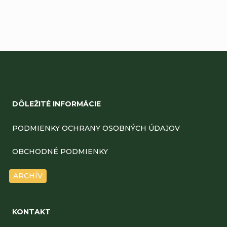
Z
á
DÔLEŽITÉ INFORMÁCIE
p
ä
PODMIENKY OCHRANY OSOBNÝCH ÚDAJOV
t
OBCHODNÉ PODMIENKY
i
ARCHÍV
e
KONTAKT