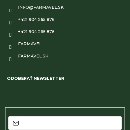
INFO
@
FARMAVEL.SK
+421 904 265 876
+421 904 265 876
FARMAVEL
FARMAVEL.SK
ODOBERAŤ NEWSLETTER
Vložte svoj e-mail a my Vám budeme zasielať informácie
o nových produktoch na našom e-shope.
Email