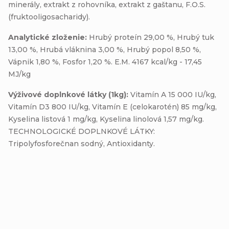
minerály, extrakt z rohovníka, extrakt z gaštanu, F.O.S.
(fruktooligosacharidy).
Analytické zloženie:
Hrubý proteín 29,00 %, Hrubý tuk
13,00 %, Hrubá vláknina 3,00 %, Hrubý popol 8,50 %,
Vápnik 1,80 %, Fosfor 1,20 %. E.M. 4167 kcal/kg - 17,45
MJ/kg
Výživové doplnkové látky (1kg):
Vitamín A 15 000 IU/kg,
Vitamín D3 800 IU/kg, Vitamín E (celokarotén) 85 mg/kg,
Kyselina listová 1 mg/kg, Kyselina linolová 1,57 mg/kg.
TECHNOLOGICKÉ DOPLNKOVÉ LÁTKY:
Tripolyfosforečnan sodný, Antioxidanty.
Buďte prvý, kto napíše príspevok k tejto položke.
Pridať komentár