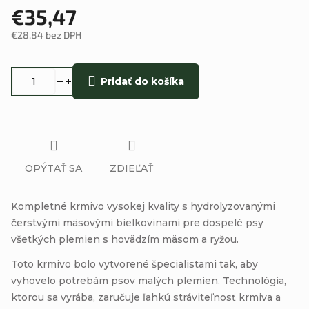
€35,47
€28,84 bez DPH
Jednotková
cena:
Pridať do košíka
OPÝTAŤ SA
ZDIEĽAŤ
Kompletné krmivo vysokej kvality s hydrolyzovanými
čerstvými mäsovými bielkovinami pre dospelé psy
všetkých plemien s
hovädzím mäsom a ryžou
.
Toto krmivo bolo vytvorené
špecialistami tak, aby
vyhovelo potrebám psov malých plemien.
Technológia,
ktorou sa vyrába, zaručuje ľahkú stráviteľnosť krmiva a