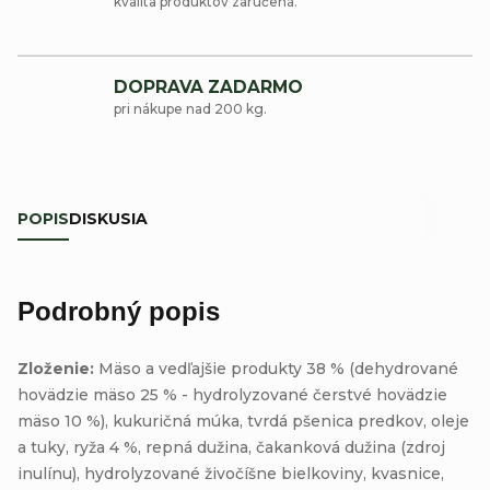
kvalita produktov zaručená.
DOPRAVA ZADARMO
pri nákupe nad 200 kg.
POPIS
DISKUSIA
Podrobný popis
Zloženie:
Mäso a vedľajšie produkty 38 % (dehydrované
hovädzie mäso 25 % - hydrolyzované čerstvé hovädzie
mäso 10 %), kukuričná múka, tvrdá pšenica predkov, oleje
a tuky, ryža 4 %, repná dužina, čakanková dužina (zdroj
inulínu), hydrolyzované živočíšne bielkoviny, kvasnice,