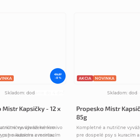
€5,37
VINKA
–8 %
AKCIA
NOVINKA
Skladom: dodanie do 4 dní
Skladom: doda
Priemerné
hodnotenie
Mistr Kapsičky - 12 x
Propesko Mistr Kapsič
produktu
85g
je
5,0
utrične vyvážené krmivo
a nutrične vyvážené krmivo
Kompletné a nutrične vyvá
z
y s hovädzím a zverinou
é psy s kuracím a morčacím
pre dospelé psy s kuracím 