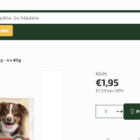
adať
y - 4 x 85g
€2,25
€1,95
€1,59 bez DPH
Jednotková
cena:
P