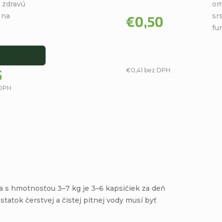
5
5
 zdravú
om
hviezdičiek.
hviezdičiek.
 na
sr
€0,50
fu
5
€0,41 bez DPH
 DPH
a s hmotnosťou 3–7 kg je 3–6 kapsičiek za deň
tatok čerstvej a čistej pitnej vody musí byť