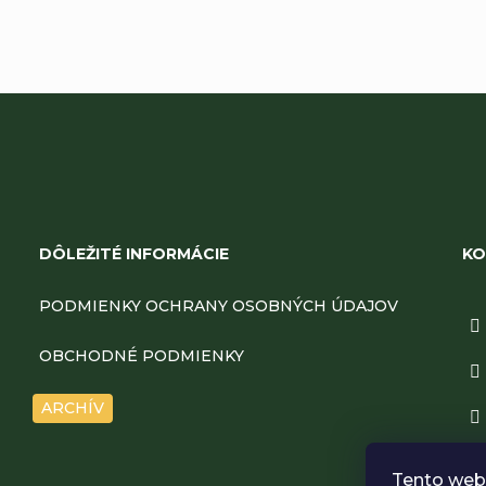
Z
á
DÔLEŽITÉ INFORMÁCIE
KO
p
PODMIENKY OCHRANY OSOBNÝCH ÚDAJOV
ä
OBCHODNÉ PODMIENKY
t
ARCHÍV
i
Tento web 