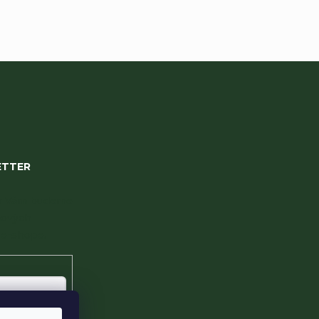
ETTER
 my Vám budeme
nových
e-shope.