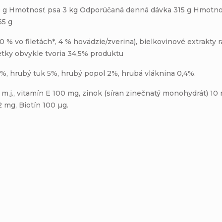
 g Hmotnosť psa 3 kg Odporúčaná denná dávka 315 g Hmotno
65 g
% vo filetách*, 4 % hovädzie/zverina), bielkovinové extrakty 
iletky obvykle tvoria 34,5% produktu
%, hrubý tuk 5%, hrubý popol 2%, hrubá vláknina 0,4%.
 m.j., vitamín E 100 mg, zinok (síran zinečnatý monohydrát) 1
2 mg, Biotín 100 µg.
Buďte prvý, kto napíše príspevok k tejto položke.