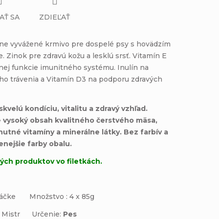
AŤ SA
ZDIEĽAŤ
čne vyvážené
krmivo pre dospelé psy s hovädzím
. Zinok pre zdravú kožu a lesklú srsť. Vitamín E
nej funkcie imunitného systému. Inulín na
o trávenia a Vitamín D3 na podporu zdravých
kvelú kondíciu, vitalitu a zdravý vzhľad.
e vysoký obsah kvalitného čerstvého mäsa,
tné vitamíny a minerálne látky. Bez farbív a
nejšie farby obalu.
ch produktov vo filetkách.
máčke Množstvo : 4 x 85g
ko Mistr
Určenie:
Pes