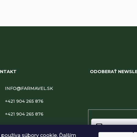
NTAKT
ODOBERAŤ NEWSL
Vložte svoj e-mail a
INFO
@
FARMAVEL.SK
zasielať informácie o 
produktoch na našom 
+421 904 265 876
+421 904 265 876
Email
FARMAVEL
používa súbory cookie. Ďalším