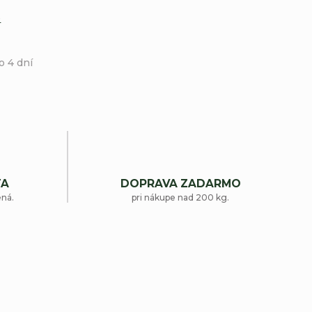
e
o 4 dní
TA
DOPRAVA ZADARMO
ená.
pri nákupe nad 200 kg.