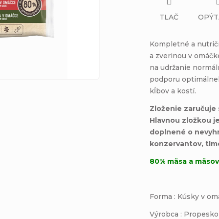
TLAČ
OPÝT
Kompletné a
nutri
a zverinou v omáčke
na udržanie normál
podporu optimálneh
kĺbov a kostí.
Zloženie zaručuje s
Hlavnou zložkou j
doplnené o nevyhnu
konzervantov, tlme
80% mäsa a mäsový
Forma : Kúsky v o
Výrobca : Propes