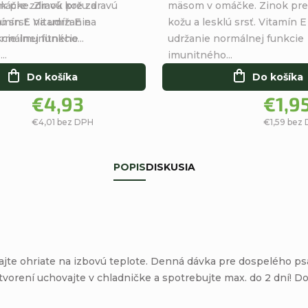
5
k pre zdravú kožu a
áčke. Zinok pre zdravú
mäsom v omáčke. Zinok pre
hviezdičiek.
tamín E na udržanie
ú srsť. Vitamín E na
kožu a lesklú srsť. Vitamín E
cie imunitného...
rmálnej funkcie
udržanie normálnej funkcie
..
imunitného...
Do košíka
Do košíka
€4,93
€1,9
€4,01 bez DPH
€1,59 bez
POPIS
DISKUSIA
jte ohriate na izbovú teplote. Denná dávka pre dospelého ps
rení uchovajte v chladničke a spotrebujte max. do 2 dní! Dos