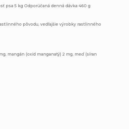
sť psa 5 kg Odporúčaná denná dávka 460 g
rastlinného pôvodu, vedľajšie výrobky rastlinného
0 mg, mangán (oxid manganatý) 2 mg, meď (síran