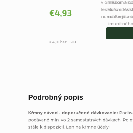
5
v omáčke. Zino
mäsom v om
hviezdičiek.
lesklú srsť. Vi
kožu a leskl
€4,93
normálnej funk
udržanie no
imunitného.
€4,01 bez DPH
Podrobný popis
Kŕmny návod - doporučené dávkovanie:
Podáva
podávané min. vo 2 samostatných dávkach. Po otvo
stále k dispozícii. Len na kŕmne účely!