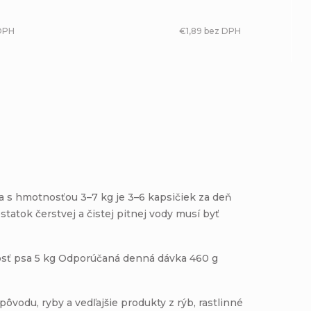
DPH
€1,89 bez DPH
a s hmotnosťou 3–7 kg je 3–6 kapsičiek za deň
tatok čerstvej a čistej pitnej vody musí byť
sť psa 5 kg Odporúčaná denná dávka 460 g
ôvodu, ryby a vedľajšie produkty z rýb, rastlinné