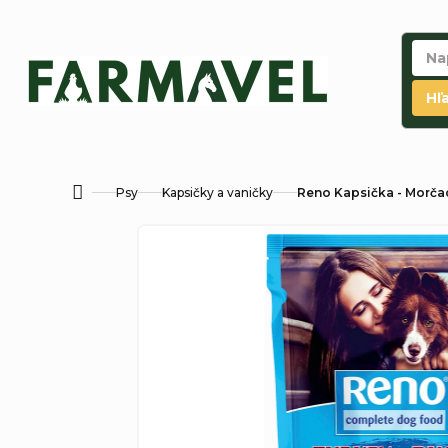
Prejsť
na
obsah
Hľ
Psy
Kapsičky a vaničky
Reno Kapsička - Morčac
Domov