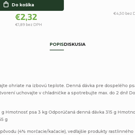
Do košíka
€4,50 bez 
€2,32
€1,89 bez DPH
POPIS
DISKUSIA
jte ohriate na izbovú teplote. Denná dávka pre dospelého ps
rení uchovajte v chladničke a spotrebujte max. do 2 dní! Dos
 g Hmotnosť psa 3 kg Odporúčaná denná dávka 315 g Hmotno
65 g
pôvodu (4% morčacie/kačacie), vedľajšie produkty rastlinného p