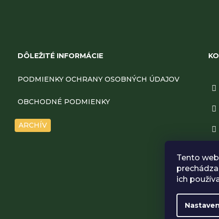
Z
á
DÔLEŽITÉ INFORMÁCIE
KO
p
PODMIENKY OCHRANY OSOBNÝCH ÚDAJOV
ä
OBCHODNÉ PODMIENKY
t
ARCHÍV
i
Tento web 
e
prechádzan
ich použív
Nastaven