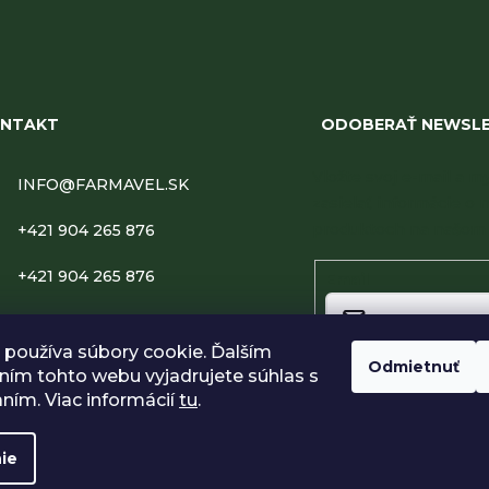
NTAKT
ODOBERAŤ NEWSL
Vložte svoj e-mail a
INFO
@
FARMAVEL.SK
zasielať informácie o 
produktoch na našom 
+421 904 265 876
+421 904 265 876
Email
FARMAVEL
používa súbory cookie. Ďalším
Odmietnuť
FARMAVEL.SK
ím tohto webu vyjadrujete súhlas s
Vložením e-mailu súhlasí
podmienkami ochrany o
aním. Viac informácií
tu
.
Prihlásiť sa
ie