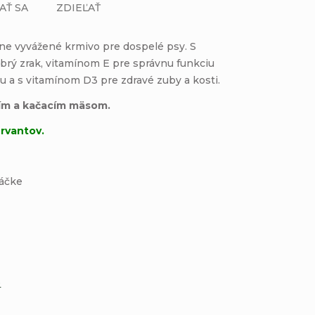
AŤ SA
ZDIEĽAŤ
čne vyvážené
krmivo pre dospelé psy. S
brý zrak, vitamínom E pre správnu funkciu
 a s vitamínom D3 pre zdravé zuby a kosti.
ím a kačacím mäsom.
ervantov.
máčke
e