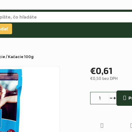
adať
ie / Kačacie 100g
€0,61
€0,50 bez DPH
Jednotková
cena:
P