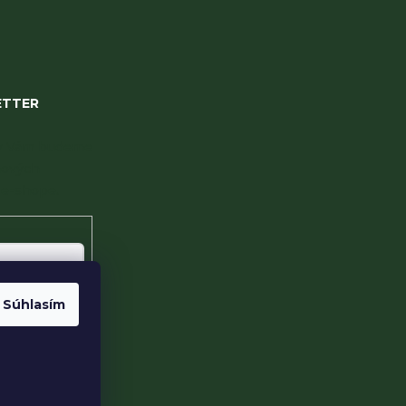
ETTER
 my Vám budeme
nových
e-shope.
Súhlasím
te s
sobných údajov