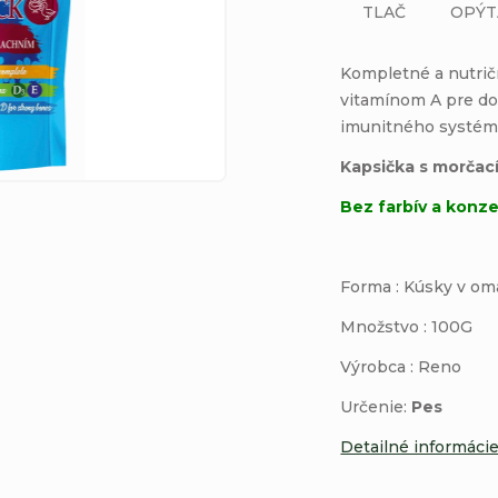
TLAČ
OPÝT
Kompletné a
nutri
vitamínom A pre do
imunitného systému
Kapsička s morčac
Bez farbív a konz
Forma : Kúsky v o
Množstvo : 100G
Výrobca : Reno
Určenie:
Pes
Detailné informáci