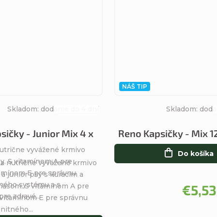
NÁŠ TIP
Skladom: dodanie do 4 dní
Skladom: doda
Priemerné
hodnotenie
ičky - Junior Mix 4 x
Reno Kapsičky - Mix 1
produktu
utrične vyvážené krmivo
je
Do košíka
y. S vitamínom A pre
5,0
a nutrične vyvážené krmivo
tamínom E pre správnu
z
 a junior psy s kuracím a
tného systému a s
5
äsom. S vitamínom A pre
€5,53
re zdravé...
hviezdičiek.
 vitamínom E pre správnu
nitného...