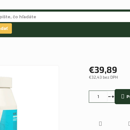
adať
€39,89
€32,43 bez DPH
Jednotková
cena:
P