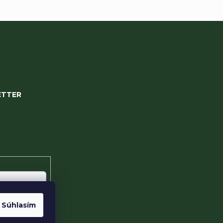
ETTER
 my Vám budeme
nových
e-shope.
Súhlasím
te s
sobných údajov