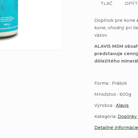
TLAČ
OPÝT
Doplnok pre kone
kone, vhodný pri li
väzov.
ALAVIS MSM obsahu
predstavuje cenný,
dôležitého minerá
Forma : Prášok
Množstvo : 600g
Výrobca :
Alavis
Kategória:
Doplnky
Detailné informáci