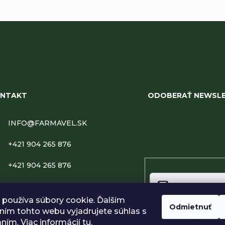
NTAKT
ODOBERAŤ NEWSL
Vložte svoj e-mail a
INFO
@
FARMAVEL.SK
zasielať informácie o 
produktoch na našom 
+421 904 265 876
+421 904 265 876
Email
FARMAVEL
používa súbory cookie. Ďalším
Odmietnuť
FARMAVEL.SK
ím tohto webu vyjadrujete súhlas s
Vložením e-mailu súhlasí
podmienkami ochrany o
aním. Viac informácií
tu
.