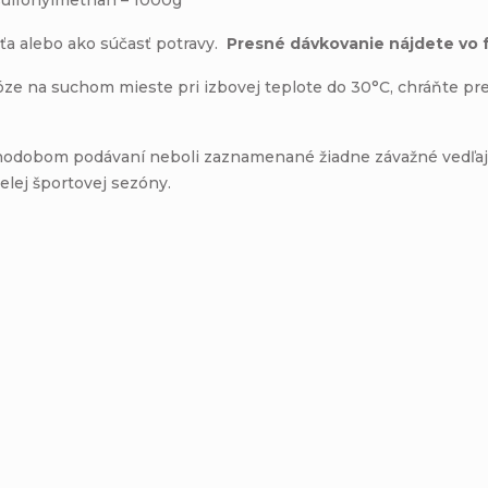
aťa alebo ako súčasť potravy.
Presné dávkovanie nájdete vo f
dóze na suchom mieste pri izbovej teplote do 30°C, chráňte p
dlhodobom podávaní neboli zaznamenané žiadne závažné vedľaj
elej športovej sezóny.
Buďte prvý, kto napíše príspevok k tejto položke.