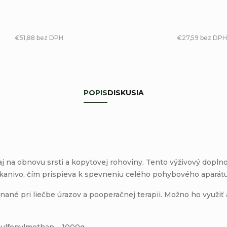
€51,88 bez DPH
€27,59 bez DPH
POPIS
DISKUSIA
j na obnovu srsti a kopytovej rohoviny. Tento výživový doplno
tkanivo, čím prispieva k spevneniu celého pohybového aparátu
ané pri liečbe úrazov a pooperačnej terapii. Možno ho využiť 
ulfonyl­methan – 1000g