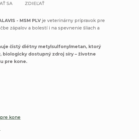
AŤ SA
ZDIEĽAŤ
ALAVIS - MSM PLV
je veterinárny prípravok pre
ečbe zápalov a bolestí i na spevnenie šliach a
je čistý diétny metylsulfonylmetan, ktorý
 biologicky dostupný zdroj síry – životne
lu pre kone.
 pre kone
e