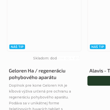
NÁŠ TIP
NÁŠ TIP
Skladom: dodanie do 4 dní
Priemerné
hodnotenie
Geloren Ha / regeneráciu
Alavis - 
produktu
pohybového aparátu
je
4,4
Doplnok pre kone Geloren HA je
z
kĺbová výživa určená pre ochranu a
5
regeneráciu pohybového aparátu.
hviezdičiek.
Podáva sa v unikátnej forme
želatínových žuvacích tabliet s