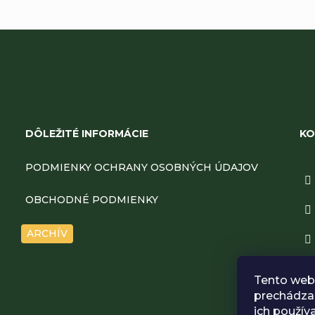
Z
á
DÔLEŽITÉ INFORMÁCIE
KO
p
PODMIENKY OCHRANY OSOBNÝCH ÚDAJOV
ä
OBCHODNÉ PODMIENKY
t
ARCHÍV
i
Tento web 
e
prechádzan
ich použív