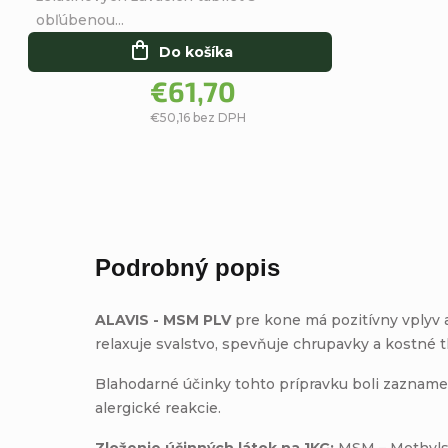
obľúbenou...
Do košíka
€61,70
€50,16 bez DPH
Podrobný popis
ALAVIS - MSM PLV
pre kone má pozitívny vplyv a
relaxuje svalstvo, spevňuje chrupavky a kostné 
Blahodarné účinky tohto prípravku boli zaznamen
alergické reakcie.
Zloženie účinných látok na 1KG:
MSM – Methyls