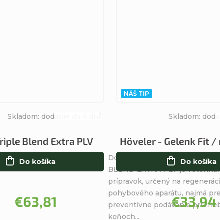
NÁŠ TIP
Skladom: dodanie do 4 dní
Skladom: doda
Priemerné
hodnotenie
Triple Blend Extra PLV
Höveler - Gelenk Fit /
produktu
Doplnok pre kone ALAVIS - TR
je
Do košíka
Do košíka
BLEND EXTRA PLV je veteriná
5,0
prípravok, určený na regenerác
z
pohybového aparátu, najmä pr
5
€63,81
€33,94
preventívne podávanie pri žrie
hviezdičiek.
koňoch...