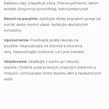
babassu olej, Grapefruit silica, Phenoxyethanol, Jakon
extrakt (Polymnia Sonchifolia), Nátriiumbenzoát
Návod na použitie:
Aplikujte ľahký poprašok spreje na
suché, alebo mokré vlásie. Aplikujte dostatočné
množstvo.
Upozornenie:
Používajte podľa návodu na
použitie. Nepoužívajte na sliznice a otvorené
rany. Nepoužívajte vnútorne. Len pre zvieratá.
Skladovanie:
Skladujte v suchu pri izbovej
teplote. Chráňte pred priamym slnečným žiarením a
mrazom. Uchovávajte mimo dosahu detí a nezaučených
osôb.
Buďte prvý, kto napíše príspevok k tejto položke.