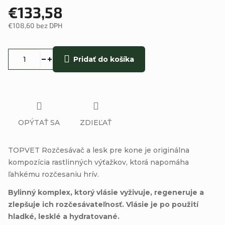
€133,58
€108,60 bez DPH
Jednotková
cena:
Pridať do košíka
OPÝTAŤ SA
ZDIEĽAŤ
TOPVET Rozčesávač a lesk pre kone je originálna
kompozícia rastlinných výťažkov, ktorá napomáha
ľahkému rozčesaniu hrív.
Bylinný komplex, ktorý vlásie vyživuje, regeneruje a
zlepšuje ich rozčesávateľnosť. Vlásie je po použití
hladké, lesklé a hydratované.