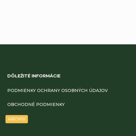
Pridať komentár
Z
á
DÔLEŽITÉ INFORMÁCIE
p
ä
PODMIENKY OCHRANY OSOBNÝCH ÚDAJOV
t
OBCHODNÉ PODMIENKY
i
ARCHÍV
e