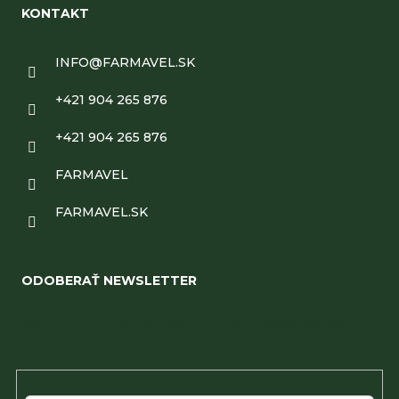
KONTAKT
INFO
@
FARMAVEL.SK
+421 904 265 876
+421 904 265 876
FARMAVEL
FARMAVEL.SK
ODOBERAŤ NEWSLETTER
Vložte svoj e-mail a my Vám budeme zasielať informácie
o nových produktoch na našom e-shope.
Email