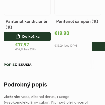
Pantenol kondicionér
Pantenol šampón (1l)
(1l)
€19,98
Do košíka
€17,97
€16,24 bez DPH
€14,61 bez DPH
POPIS
DISKUSIA
Podrobný popis
Zloženie:
Voda, Alkohol denat., Fucogel
(vysokomolekulárny cukor), Ricínový olej, glycerol,