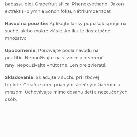
babassu olej, Grapefruit silica, Phenoxyethanol, Jakon
extrakt (Polymnia Sonchifolia), Nátriiumbenzoát
Návod na použitie:
Aplikujte ľahký poprašok spreje na
suché, alebo mokré vlásie. Aplikujte dostatočné
množstvo.
Upozornenie:
Používajte podľa návodu na
použitie. Nepoužívajte na sliznice a otvorené
rany. Nepoužívajte vnútorne. Len pre zvieratá.
Skladovanie:
Skladujte v suchu pri izbovej
teplote. Chráňte pred priamym slnečným žiarením a
mrazom. Uchovávajte mimo dosahu detí a nezaučených
osôb.
Buďte prvý, kto napíše príspevok k tejto položke.