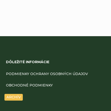
Pridať komentár
Z
á
DÔLEŽITÉ INFORMÁCIE
p
ä
PODMIENKY OCHRANY OSOBNÝCH ÚDAJOV
t
OBCHODNÉ PODMIENKY
i
ARCHÍV
e