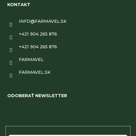
KONTAKT
INFO
@
FARMAVEL.SK
+421 904 265 876
+421 904 265 876
FARMAVEL
FARMAVEL.SK
ODOBERAŤ NEWSLETTER
Vložte svoj e-mail a my Vám budeme zasielať informácie
o nových produktoch na našom e-shope.
Email