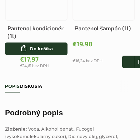
Pantenol kondicionér
Pantenol šampón (1l)
(1l)
€19,98
Do košíka
€17,97
€16,24 bez DPH
€14,61 bez DPH
POPIS
DISKUSIA
Podrobný popis
Zloženie:
Voda, Alkohol denat., Fucogel
(vysokomolekulárny cukor), Ricínový olej, glycerol,