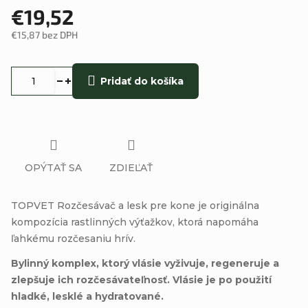
€19,52
€15,87 bez DPH
Jednotková
cena:
Pridať do košíka
OPÝTAŤ SA
ZDIEĽAŤ
TOPVET Rozčesávač a lesk pre kone je originálna
kompozícia rastlinných výťažkov, ktorá napomáha
ľahkému rozčesaniu hrív.
Bylinný komplex, ktorý vlásie vyživuje, regeneruje a
zlepšuje ich rozčesávateľnosť. Vlásie je po použití
hladké, lesklé a hydratované.