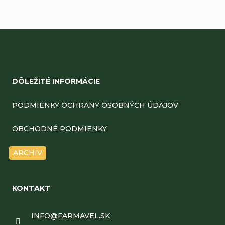
Z
á
DÔLEŽITÉ INFORMÁCIE
p
ä
PODMIENKY OCHRANY OSOBNÝCH ÚDAJOV
t
OBCHODNÉ PODMIENKY
i
ARCHÍV
e
KONTAKT
INFO
@
FARMAVEL.SK