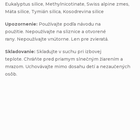
Eukalyptus silice, Methylnicotinate, Swiss alpine zmes,
Mäta silice, Tymián silica, Kosodrevina silice
Upozornenie:
Používajte podľa návodu na
použitie. Nepoužívajte na sliznice a otvorené
rany. Nepoužívajte vnútorne. Len pre zvieratá.
Skladovanie:
Skladujte v suchu pri izbovej
teplote. Chráňte pred priamym slnečným žiarením a
mrazom. Uchovávajte mimo dosahu detí a nezaučených
osôb.
Buďte prvý, kto napíše príspevok k tejto položke.
Pridať komentár