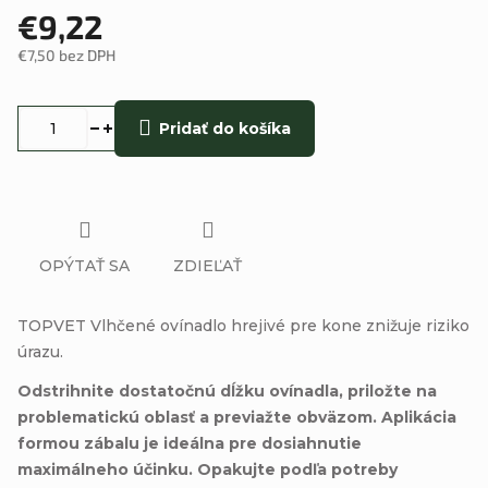
€9,22
€7,50 bez DPH
Jednotková
cena:
Pridať do košíka
OPÝTAŤ SA
ZDIEĽAŤ
TOPVET Vlhčené ovínadlo hrejivé pre kone znižuje riziko
úrazu.
Odstrihnite dostatočnú dĺžku ovínadla, priložte na
problematickú oblasť a previažte obväzom. Aplikácia
formou zábalu je ideálna pre dosiahnutie
maximálneho účinku. Opakujte podľa potreby