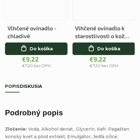
Vlhčené ovínadlo -
Vlhčené ovínadlo k
chladivé
starostlivosti o kožu
po pomliaždeninách
Do košíka
Do košíka
€9,22
€9,22
€7,50 bez DPH
€7,50 bez DPH
POPIS
DISKUSIA
Podrobný popis
Zloženie:
Voda, Alkohol denat., Glycerín, Kafr, Pagaštan
konský kvet a plod extrakt, Emulgátor, Jedľa silice,