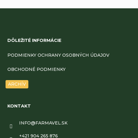
Z
á
DÔLEŽITÉ INFORMÁCIE
p
ä
PODMIENKY OCHRANY OSOBNÝCH ÚDAJOV
t
OBCHODNÉ PODMIENKY
i
ARCHÍV
e
KONTAKT
INFO
@
FARMAVEL.SK
+421 904 265 876