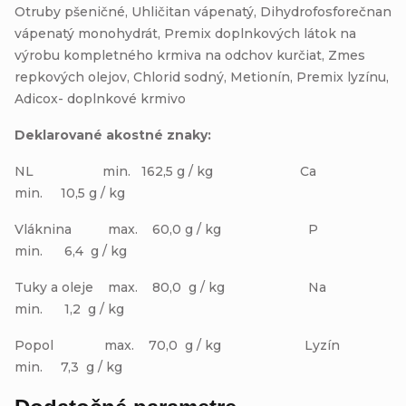
Otruby pšeničné, Uhličitan vápenatý, Dihydrofosforečnan
vápenatý monohydrát, Premix doplnkových látok na
výrobu kompletného krmiva na odchov kurčiat, Zmes
repkových olejov, Chlorid sodný, Metionín, Premix lyzínu,
Adicox- doplnkové krmivo
Deklarované akostné znaky:
NL min. 162,5 g / kg Ca
min. 10,5 g / kg
Vláknina max. 60,0 g / kg P
min. 6,4 g / kg
Tuky a oleje max. 80,0 g / kg Na
min. 1,2 g / kg
Popol max. 70,0 g / kg Lyzín
min. 7,3 g / kg