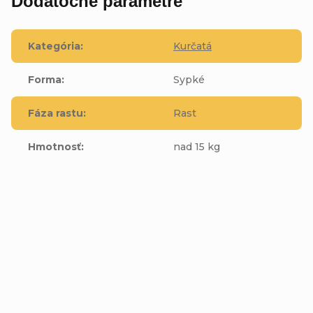
Dodatočné parametre
Kategória
:
Kurčatá
Forma
:
Sypké
Fáza rastu
:
Rast
Hmotnosť
:
nad 15 kg
Buďte prvý, kto napíše príspevok k tejto položke.
Pridať komentár