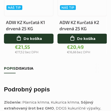
NÁŠ TIP
NÁŠ TIP
ADW KZ Kurčatá K1
ADW KZ Kurčatá K2
drvená 25 KG
drvená 25 KG
Do košíka
Do košíka
€21,55
€20,49
€17,52 bez DPH
€16,66 bez DPH
POPIS
DISKUSIA
Podrobný popis
Zloženie:
Pšenica kŕmna, Kukurica kŕmna,
Sójový
extrahovaný šrot bez GMO
, DDGS kukuričné výpalky,