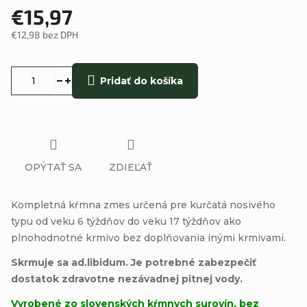
€15,97
€12,98 bez DPH
Jednotková
cena:
Pridať do košíka
OPÝTAŤ SA
ZDIEĽAŤ
Kompletná kŕmna zmes určená pre kurčatá nosivého
typu od veku 6 týždňov do veku 17 týždňov ako
plnohodnotné krmivo bez doplňovania inými krmivami.
Skrmuje sa ad.libidum. Je potrebné zabezpečiť
dostatok zdravotne nezávadnej pitnej vody.
Vyrobené zo slovenských kŕmnych surovín, bez