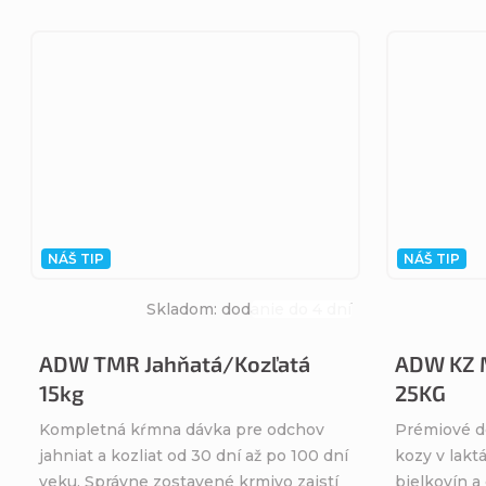
NÁŠ TIP
NÁŠ TIP
Skladom: dodanie do 4 dní
Priemerné
hodnotenie
ADW TMR Jahňatá/Kozľatá
ADW KZ M
produktu
15kg
25KG
je
4,9
Kompletná kŕmna dávka pre odchov
Prémiové d
z
jahniat a kozliat od 30 dní až po 100 dní
kozy v lakt
5
veku. Správne zostavené krmivo zaistí
bielkovín a