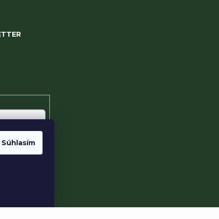
ETTER
 my Vám budeme
nových
e-shope.
Súhlasím
te s
sobných údajov