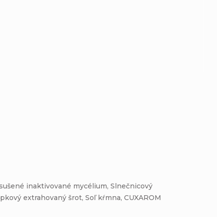
Vysušené inaktivované mycélium, Slnečnicový
Repkový extrahovaný šrot, Soľ kŕmna, CUXAROM