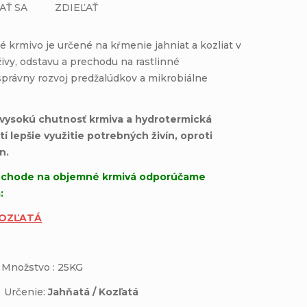
AŤ SA
ZDIEĽAŤ
é krmivo je určené na kŕmenie jahniat a kozliat v
ivy, odstavu a prechodu na rastlinné
správny rozvoj predžalúdkov a mikrobiálne
í vysokú chutnosť krmiva a hydrotermická
tí lepšie využitie potrebných živín, oproti
n.
echode na objemné krmivá odporúčame
:
KOZĽATÁ
nožstvo : 25KG
Určenie:
Jahňatá / Kozľatá