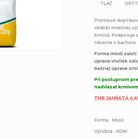
TLAČ
OPÝT
Prémiové d
oplnkov
období mliečnej výž
krmivá. Podporuje 
trávenie v bachore.
Forma müsli zaist
úprava vločiek zais
bežnej úprave zrní
Pri postupnom pr
nadviazať krmivom
TMR JAHŇATÁ A 
Forma : Müsli M
Výrobca : ADW 