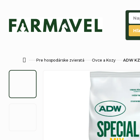
Prejsť
na
obsah
Hľ
Pre hospodárske zvieratá
Ovce a Kozy
ADW KZ
Domov