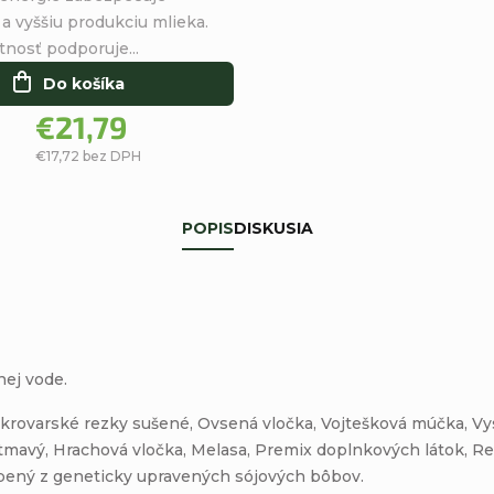
hviezdičiek.
u a vyššiu produkciu mlieka.
nosť podporuje...
Do košíka
€21,79
€17,72 bez DPH
POPIS
DISKUSIA
nej vode.
Cukrovarské rezky sušené, Ovsená vločka, Vojtešková múčka, 
 tmavý, Hrachová vločka, Melasa, Premix doplnkových látok, 
obený z geneticky upravených sójových bôbov.