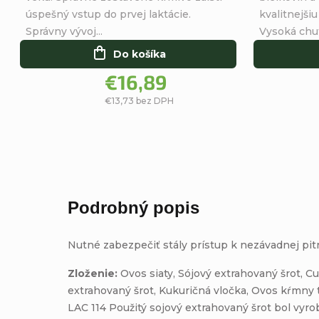
hviezdičiek.
úspešný vstup do prvej laktácie.
kvalitnejši
Správny vývoj...
Vysoká chut
Do košíka
€16,89
€13,73 bez DPH
Podrobný popis
Nutné zabezpečiť stály prístup k nezávadnej pit
Zloženie:
Ovos siaty, Sójový extrahovaný šrot, 
extrahovaný šrot, Kukuričná vločka, Ovos kŕmny
LAC 114 Použitý sojový extrahovaný šrot bol vyr