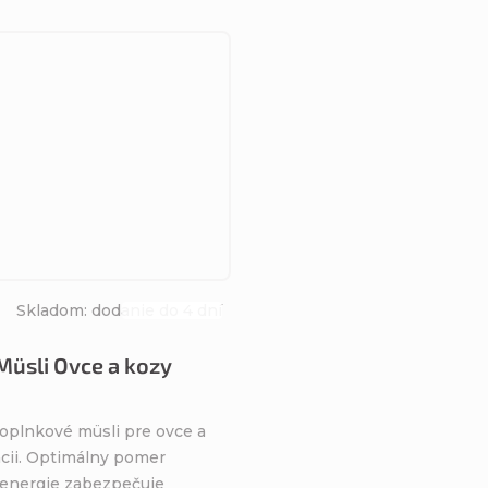
Skladom: dodanie do 4 dní
Priemerné
hodnotenie
üsli Ovce a kozy
produktu
je
4,6
oplnkové müsli pre ovce a
z
ácii. Optimálny pomer
5
 energie zabezpečuje