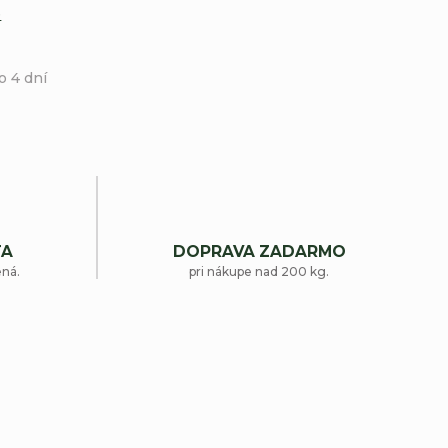
e
o 4 dní
TA
DOPRAVA ZADARMO
ená.
pri nákupe nad 200 kg.