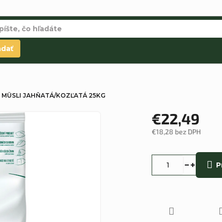
adať
 MÜSLI JAHŇATÁ/KOZĽATÁ 25KG
€22,49
€18,28 bez DPH
Jednotková
cena:
P