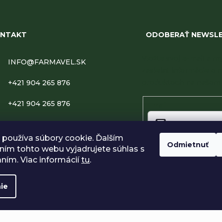
NTAKT
ODOBERAŤ NEWSL
Vložte svoj e-mail a
INFO
@
FARMAVEL.SK
zasielať informácie o 
produktoch na našom 
+421 904 265 876
+421 904 265 876
Email
FARMAVEL
používa súbory cookie. Ďalším
Odmietnuť
FARMAVEL.SK
ím tohto webu vyjadrujete súhlas s
Vložením e-mailu súhlasí
podmienkami ochrany o
aním. Viac informácií
tu
.
Prihlásiť sa
ie