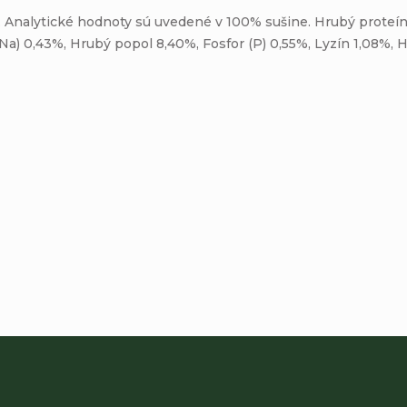
. Analytické hodnoty sú uvedené v 100% sušine. Hrubý proteín
(Na) 0,43%, Hrubý popol 8,40%, Fosfor (P) 0,55%, Lyzín 1,08%, 
Buďte prvý, kto napíše príspevok k tejto položke.