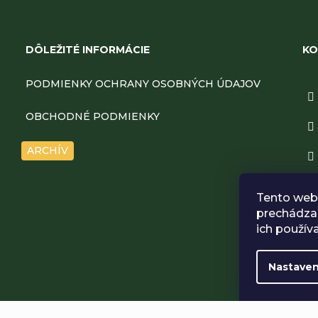
Z
á
DÔLEŽITÉ INFORMÁCIE
KO
p
PODMIENKY OCHRANY OSOBNÝCH ÚDAJOV
ä
OBCHODNÉ PODMIENKY
t
ARCHÍV
i
Tento web 
e
prechádzan
ich použív
Nastaven