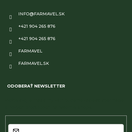
INFO
@
FARMAVEL.SK
+421 904 265 876
+421 904 265 876
FARMAVEL
FARMAVEL.SK
ODOBERAŤ NEWSLETTER
Vložte svoj e-mail a my Vám budeme zasielať informácie
o nových produktoch na našom e-shope.
Email