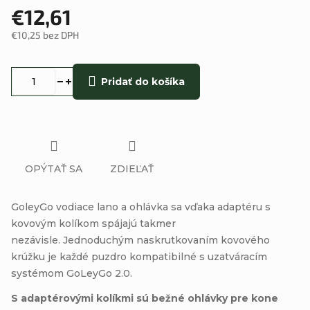
€12,61
€10,25 bez DPH
Jednotková
cena:
Pridať do košíka
OPÝTAŤ SA
ZDIEĽAŤ
GoleyGo vodiace lano a ohlávka sa vďaka adaptéru s
kovovým kolíkom spájajú takmer
nezávisle. Jednoduchým naskrutkovaním kovového
krúžku je každé puzdro kompatibilné s uzatváracím
systémom GoLeyGo 2.0.
S adaptérovými kolíkmi sú bežné ohlávky pre kone