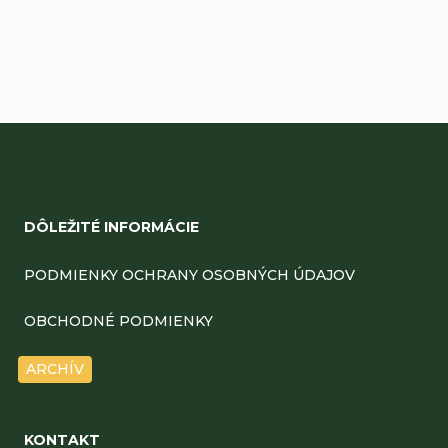
Pridať komentár
Z
á
DÔLEŽITÉ INFORMÁCIE
p
ä
PODMIENKY OCHRANY OSOBNÝCH ÚDAJOV
t
OBCHODNÉ PODMIENKY
i
ARCHÍV
e
KONTAKT