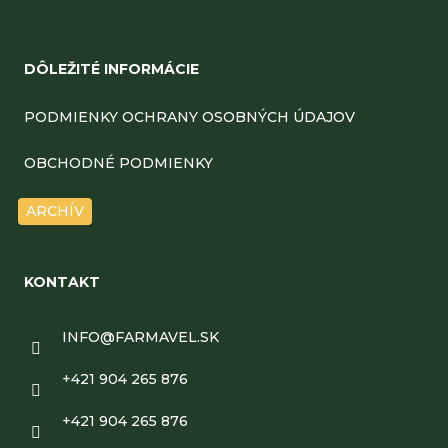
Z
á
DÔLEŽITÉ INFORMÁCIE
p
ä
PODMIENKY OCHRANY OSOBNÝCH ÚDAJOV
t
OBCHODNÉ PODMIENKY
i
ARCHÍV
e
KONTAKT
INFO
@
FARMAVEL.SK
+421 904 265 876
+421 904 265 876