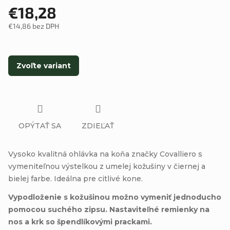
€18,28
€14,86 bez DPH
Jednotková
cena:
Zvoľte variant
OPÝTAŤ SA
ZDIEĽAŤ
Vysoko kvalitná ohlávka na koňa značky Covalliero s
vymeniteľnou výstelkou z umelej kožušiny v čiernej a
bielej farbe. Ideálna pre citlivé kone.
Vypodloženie s kožušinou možno vymeniť jednoducho
pomocou suchého zipsu. Nastaviteľné remienky na
nos a krk so špendlíkovými prackami.