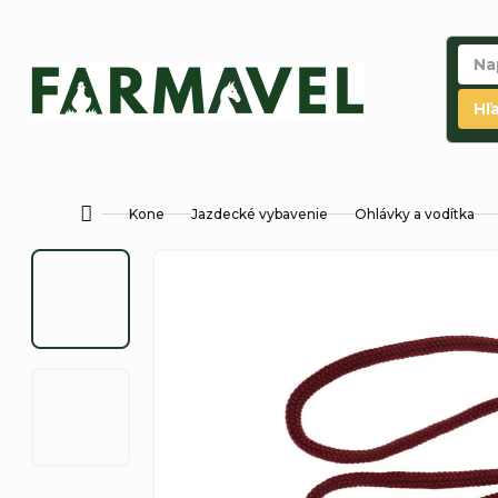
Prejsť
na
obsah
Hľ
Kone
Jazdecké vybavenie
Ohlávky a vodítka
Domov