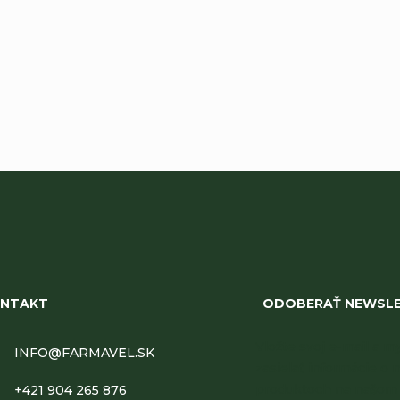
Buďte prvý, kto napíše príspevok k tejto položke.
NTAKT
ODOBERAŤ NEWSL
Vložte svoj e-mail a
INFO
@
FARMAVEL.SK
zasielať informácie o 
produktoch na našom 
+421 904 265 876