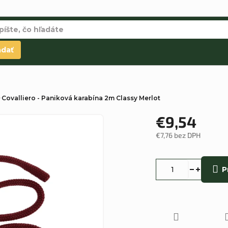
adať
Covalliero - Paniková karabína 2m Classy Merlot
€9,54
€7,76 bez DPH
Jednotková
cena:
P