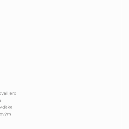
valliero
a
 Vďaka
kovým