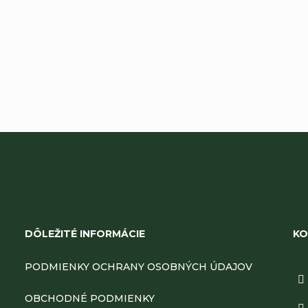
Pridať komentár
Z
á
DÔLEŽITÉ INFORMÁCIE
KO
p
PODMIENKY OCHRANY OSOBNÝCH ÚDAJOV
ä
OBCHODNÉ PODMIENKY