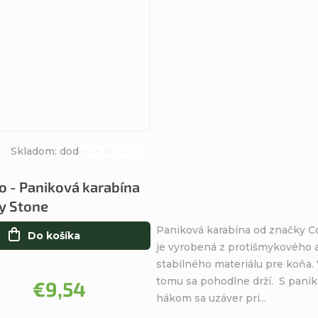
Skladom: dodanie do 4 dní
Priemerné
hodnotenie
ro - Paniková karabína
produktu
y Stone
je
5,0
Paniková karabína od značky Co
Do košíka
z
je vyrobená z protišmykového 
5
stabilného materiálu pre koňa.
hviezdičiek.
tomu sa pohodlne drží. S pani
€9,54
hákom sa uzáver pri...