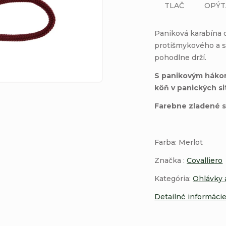
TLAČ
OPÝT
Paniková karabína o
protišmykového a s
pohodlne drží.
S panikovým hákom 
kôň v panických si
Farebne zladené s
Farba: Merlot
Značka :
Covalliero
Kategória:
Ohlávky 
Detailné informáci