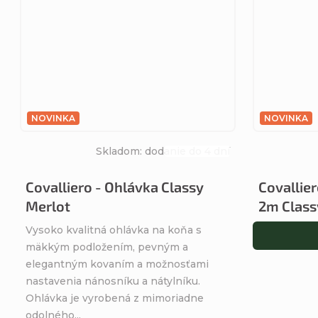
NOVINKA
NOVINKA
Skladom: dodanie do 4 dní
Priemerné
hodnotenie
Covalliero - Ohlávka Classy
Covallie
produktu
Merlot
2m Class
je
5,0
Vysoko kvalitná ohlávka na koňa s
z
mäkkým podložením, pevným a
5
elegantným kovaním a možnosťami
hviezdičiek.
nastavenia nánosníku a nátylníku.
Ohlávka je vyrobená z mimoriadne
odolného...