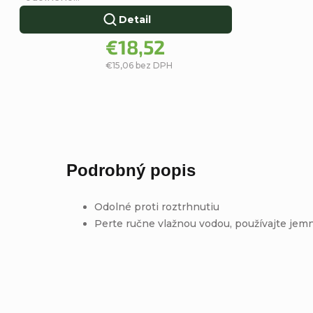
Detail
€18,52
€15,06 bez DPH
Podrobný popis
Odolné proti roztrhnutiu
Perte ručne vlažnou vodou, používajte jemn