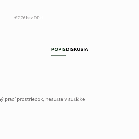
€7,76 bez DPH
POPIS
DISKUSIA
ý prací prostriedok, nesušte v sušičke