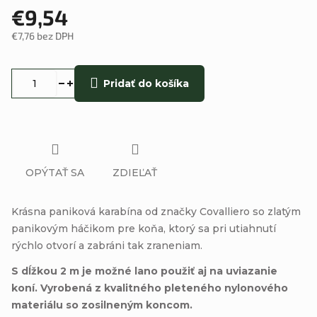
€9,54
€7,76 bez DPH
Jednotková
cena:
Pridať do košíka
OPÝTAŤ SA
ZDIEĽAŤ
Krásna paniková karabína od značky Covalliero so zlatým
panikovým háčikom pre koňa, ktorý sa pri utiahnutí
rýchlo otvorí a zabráni tak zraneniam.
S dĺžkou 2 m je možné lano použiť aj na uviazanie
koní. Vyrobená z kvalitného pleteného nylonového
materiálu so zosilneným koncom.