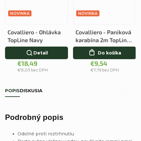
NOVINKA
NOVINKA
Covalliero - Ohlávka
Covalliero - Paniková
TopLine Navy
karabína 2m TopLine
Black
Detail
Do košíka
€18,49
€9,54
€15,03 bez DPH
€7,76 bez DPH
POPIS
DISKUSIA
Podrobný popis
Odolné proti roztrhnutiu