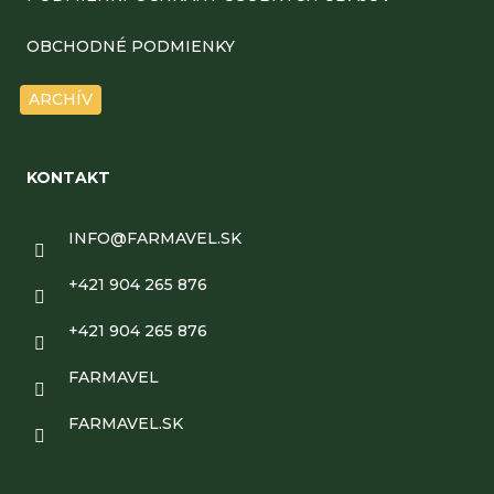
ä
t
OBCHODNÉ PODMIENKY
i
ARCHÍV
e
KONTAKT
INFO
@
FARMAVEL.SK
+421 904 265 876
+421 904 265 876
FARMAVEL
FARMAVEL.SK