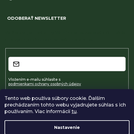
ODOBERAŤ NEWSLETTER
Vložte svoj e-mail a my Vám budeme zasielať informácie
o nových produktoch na našom e-shope.
Email
Vložením e-mailu súhlasíte s
podmienkami ochrany osobných údajov
Tento web používa súbory cookie. Ďalším
Prihlásiť sa
prechádzaním tohto webu vyjadrujete súhlas s ich
používaním. Viac informácií
tu
.
Nastavenie
Vytvoril Shoptet