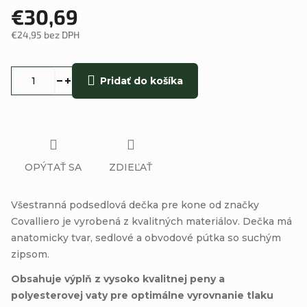
€30,69
€24,95 bez DPH
Jednotková
cena:
Pridať do košíka
OPÝTAŤ SA
ZDIEĽAŤ
Všestranná podsedlová dečka pre kone od značky
Covalliero je vyrobená z kvalitných materiálov. Dečka má
anatomicky tvar, sedlové a obvodové pútka so suchým
zipsom.
Obsahuje výplň z vysoko kvalitnej peny a
polyesterovej vaty pre optimálne vyrovnanie tlaku