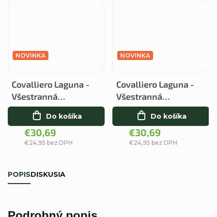
NOVINKA
NOVINKA
Covalliero Laguna -
Covalliero Laguna -
Všestranná
Všestranná
Podsedlová Dečka
Podsedlová Dečka
Do košíka
Do košíka
Black
Blue
€30,69
€30,69
€24,95 bez DPH
€24,95 bez DPH
POPIS
DISKUSIA
Podrobný popis