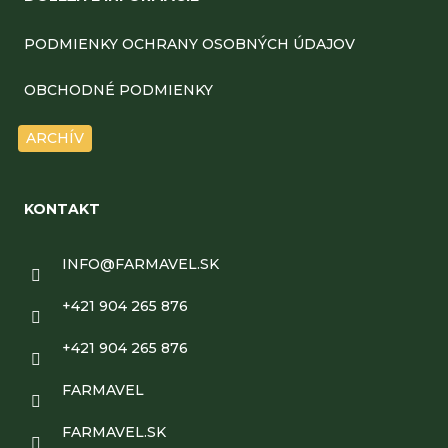
p
ä
PODMIENKY OCHRANY OSOBNÝCH ÚDAJOV
t
OBCHODNÉ PODMIENKY
i
ARCHÍV
e
KONTAKT
INFO
@
FARMAVEL.SK
+421 904 265 876
+421 904 265 876
FARMAVEL
FARMAVEL.SK