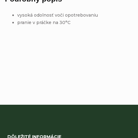
vysoká odolnosť voči opotrebovaniu
pranie v práčke na 30°C
Buďte prvý, kto napíše príspevok k tejto položke.
Pridať komentár
Z
á
DÔLEŽITÉ INFORMÁCIE