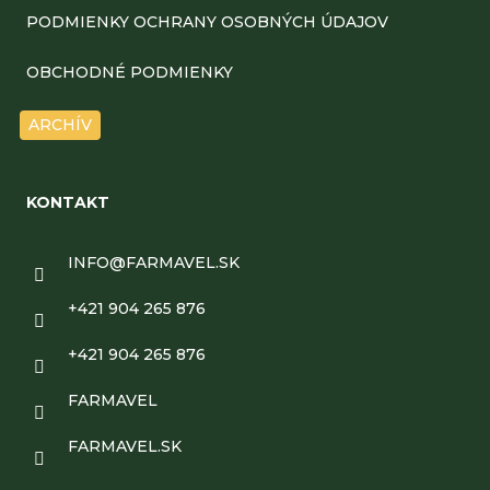
ä
PODMIENKY OCHRANY OSOBNÝCH ÚDAJOV
t
OBCHODNÉ PODMIENKY
i
ARCHÍV
e
KONTAKT
INFO
@
FARMAVEL.SK
+421 904 265 876
+421 904 265 876
FARMAVEL
FARMAVEL.SK