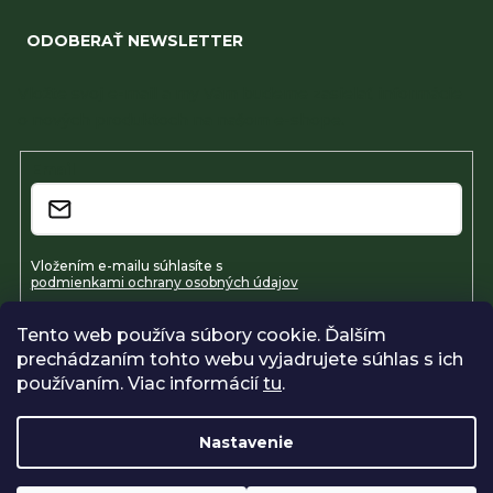
ODOBERAŤ NEWSLETTER
Vložte svoj e-mail a my Vám budeme zasielať informácie
o nových produktoch na našom e-shope.
Email
Vložením e-mailu súhlasíte s
podmienkami ochrany osobných údajov
Tento web používa súbory cookie. Ďalším
Prihlásiť sa
prechádzaním tohto webu vyjadrujete súhlas s ich
používaním. Viac informácií
tu
.
Nastavenie
Vytvoril Shoptet
Copyright 2026
Farmavel
. Všetky práva vyhradené.
Upraviť
nastavenie cookies