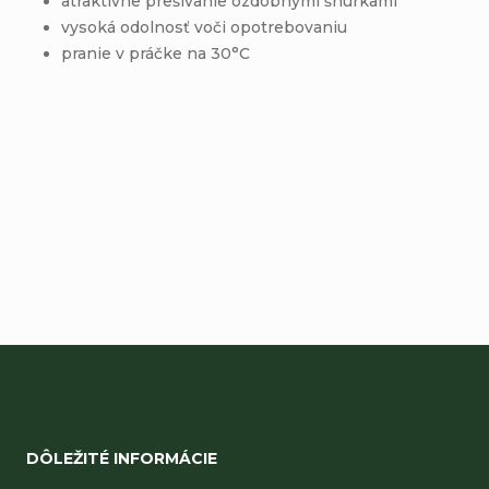
atraktívne prešívanie ozdobnými šnúrkami
vysoká odolnosť voči opotrebovaniu
pranie v práčke na 30°C
Buďte prvý, kto napíše príspevok k tejto položke.
Pridať komentár
Z
á
DÔLEŽITÉ INFORMÁCIE
p