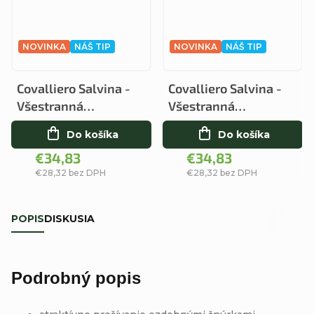
NOVINKA
NÁŠ TIP
NOVINKA
NÁŠ TIP
Covalliero Salvina -
Covalliero Salvina -
Všestranná
Všestranná
Podsedlová Dečka Ice
Podsedlová Dečka
Do košíka
Do košíka
Blue
Merlot
€34,83
€34,83
€28,32 bez DPH
€28,32 bez DPH
POPIS
DISKUSIA
Podrobný popis