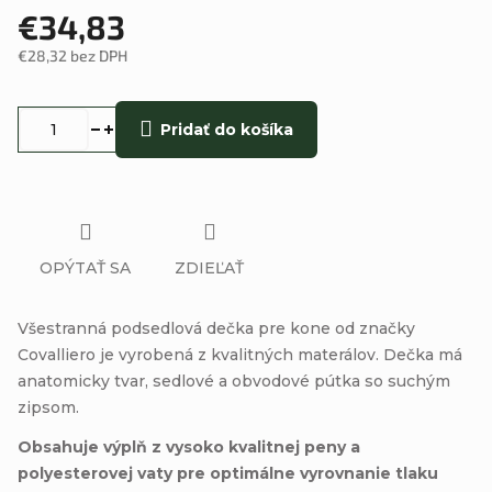
€34,83
€28,32 bez DPH
Jednotková
cena:
Pridať do košíka
OPÝTAŤ SA
ZDIEĽAŤ
Všestranná podsedlová dečka pre kone od značky
Covalliero je vyrobená z kvalitných materálov. Dečka má
anatomicky tvar, sedlové a obvodové pútka so suchým
zipsom.
Obsahuje výplň z vysoko kvalitnej peny a
polyesterovej vaty pre optimálne vyrovnanie tlaku