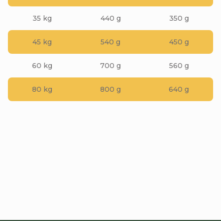
35 kg
440 g
350 g
45 kg
540 g
450 g
60 kg
700 g
560 g
80 kg
800 g
640 g
Buďte prvý, kto napíše príspevok k tejto položke.
Pridať komentár