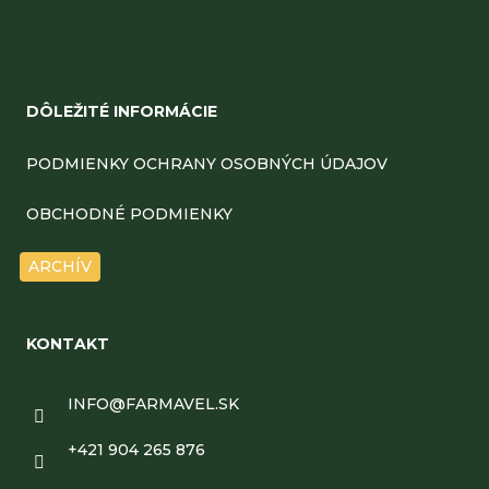
Z
á
DÔLEŽITÉ INFORMÁCIE
p
ä
PODMIENKY OCHRANY OSOBNÝCH ÚDAJOV
t
OBCHODNÉ PODMIENKY
i
ARCHÍV
e
KONTAKT
INFO
@
FARMAVEL.SK
+421 904 265 876