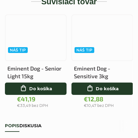
Súvisiaci tovar
NÁŠ TIP
NÁŠ TIP
Eminent Dog - Senior
Eminent Dog -
Light 15kg
Sensitive 3kg
Do košíka
Do košíka
€41,19
€12,88
€33,49 bez DPH
€10,47 bez DPH
POPIS
DISKUSIA