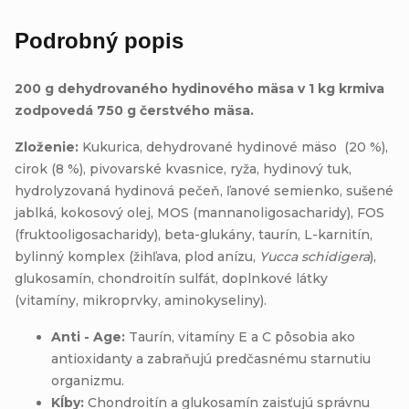
Podrobný popis
200 g dehydrovaného hydinového mäsa v 1 kg krmiva
zodpovedá 750 g čerstvého mäsa.
Zloženie:
Kukurica, dehydrované hydinové mäso (20 %),
cirok (8 %), pivovarské kvasnice, ryža, hydinový tuk,
hydrolyzovaná hydinová pečeň, ľanové semienko, sušené
jablká, kokosový olej, MOS (mannanoligosacharidy), FOS
(fruktooligosacharidy), beta-glukány, taurín, L-karnitín,
bylinný komplex (žihľava, plod anízu,
Yucca schidigera
),
glukosamín, chondroitín sulfát, doplnkové látky
(vitamíny, mikroprvky, aminokyseliny).
Anti - Age:
Taurín, vitamíny E a C pôsobia ako
antioxidanty a zabraňujú predčasnému starnutiu
organizmu.
Kĺby:
Chondroitín a glukosamín zaisťujú správnu