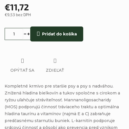
€11,72
€9,53 bez DPH
Jednotková
cena:
Pridať do košíka
OPÝTAŤ SA
ZDIEĽAŤ
Kompletné krmivo pre staršie psy a psy s nadváhou.
Znížená hladina bielkovín a tukov spoločne s cirokom a
ryžou uľahčuje stráviteľnosť. Mannanoligosacharidy
(MOS) podporujú činnosť tráviaceho traktu a optimálna
hladina taurínu a vitamínov (najmä E a C) zabraňuje
predčasnému starnutiu buniek. L-karnitín podporuje
srdcovú činnosť a pôsobí ako prevencia pred vznikom