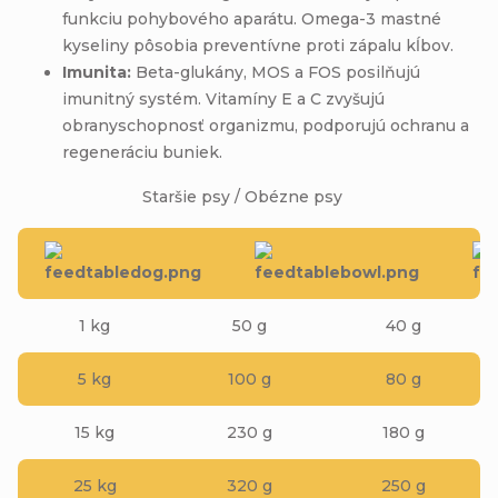
funkciu pohybového aparátu. Omega-3 mastné
kyseliny pôsobia preventívne proti zápalu kĺbov.
Imunita:
Beta-glukány, MOS a FOS posilňujú
imunitný systém. Vitamíny E a C zvyšujú
obranyschopnosť organizmu, podporujú ochranu a
regeneráciu buniek.
Staršie psy / Obézne psy
1 kg
50 g
40 g
5 kg
100 g
80 g
15 kg
230 g
180 g
25 kg
320 g
250 g