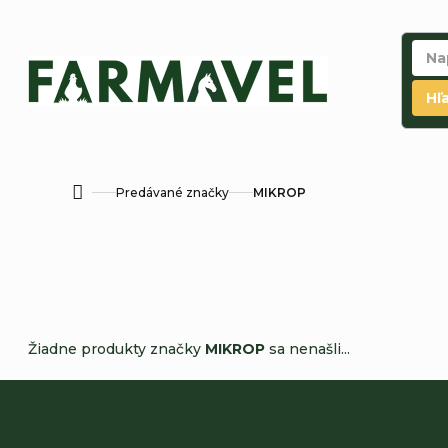
Prejsť
na
obsah
Hľ
Predávané značky
MIKROP
Domov
Žiadne produkty značky
MIKROP
sa nenašli...