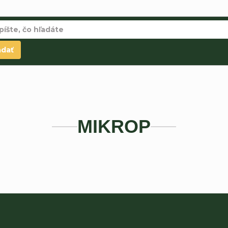
adať
MIKROP