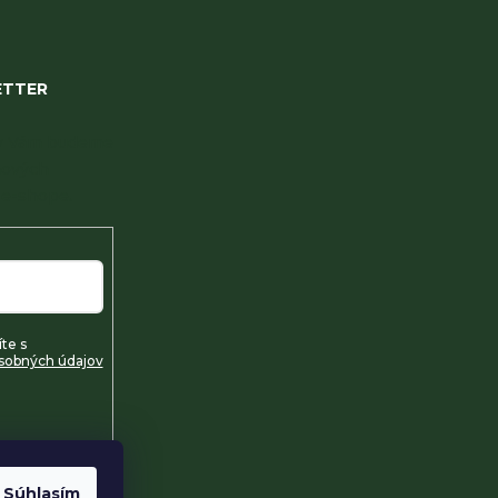
ETTER
 my Vám budeme
nových
e-shope.
te s
sobných údajov
Súhlasím