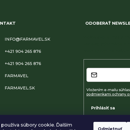
NTAKT
ODOBERAŤ NEWSL
Vložte svoj e-mail a
INFO
@
FARMAVEL.SK
zasielať informácie o 
produktoch na našom 
+421 904 265 876
+421 904 265 876
Email
FARMAVEL
FARMAVEL.SK
Vložením e-mailu súhlasí
podmienkami ochrany o
Prihlásiť sa
používa súbory cookie. Ďalším
Odmietnuť