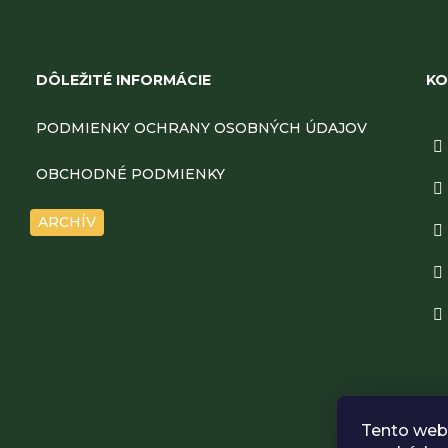
Z
á
DÔLEŽITÉ INFORMÁCIE
KO
p
PODMIENKY OCHRANY OSOBNÝCH ÚDAJOV
ä
OBCHODNÉ PODMIENKY
t
ARCHÍV
i
e
Tento web 