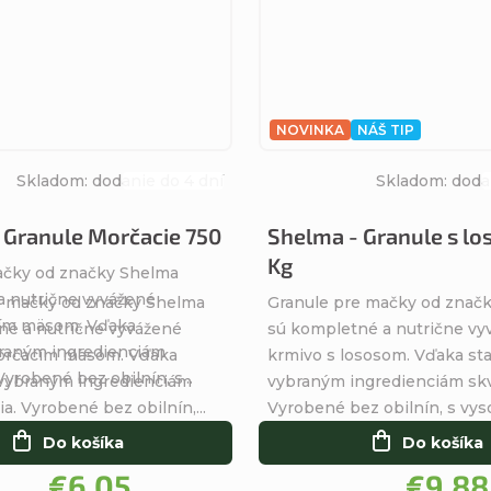
NOVINKA
NÁŠ TIP
Skladom: dodanie do 4 dní
Skladom: doda
Priemerné
hodnotenie
 Granule Morčacie 750
Shelma - Granule s lo
produktu
Kg
ačky od značky Shelma
je
a nutrične vyvážené
5,0
e mačky od značky Shelma
Granule pre mačky od znač
cím mäsom. Vďaka
z
né a nutrične vyvážené
sú kompletné a nutrične vy
braným ingredienciám
5
orčacím mäsom. Vďaka
krmivo s lososom. Vďaka sta
Vyrobené bez obilnín, s...
hviezdičiek.
 vybraným ingredienciám
vybraným ingredienciám skv
a. Vyrobené bez obilnín,...
Vyrobené bez obilnín, s vys
Do košíka
Do košíka
€6,05
€9,88