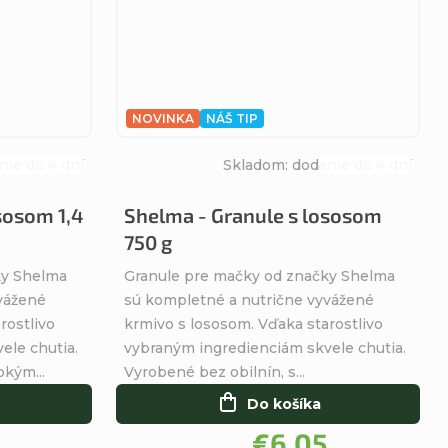
NOVINKA
NÁŠ TIP
nie do 4 dní
Skladom: dodanie do 4 dní
Priemerné
Priemerné
hodnotenie
hodnotenie
sosom 1,4
Shelma - Granule s lososom
produktu
produktu
750 g
je
je
5,0
5,0
ky Shelma
Granule pre mačky od značky Shelma
z
z
vážené
sú kompletné a nutrične vyvážené
5
5
rostlivo
krmivo s lososom. Vďaka starostlivo
hviezdičiek.
hviezdičiek.
ele chutia.
vybraným ingredienciám skvele chutia.
okým...
Vyrobené bez obilnín, s...
Do košíka
€6,05