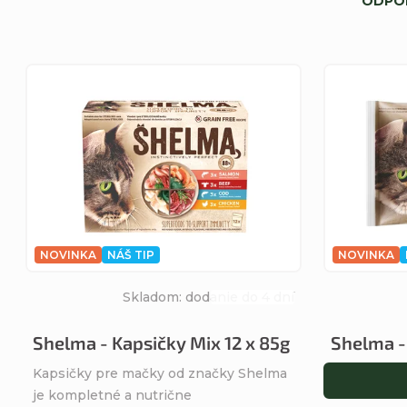
ODPO
a
d
V
e
ý
n
p
i
i
e
s
NOVINKA
NÁŠ TIP
NOVINKA
p
Skladom: dodanie do 4 dní
p
Priemerné
hodnotenie
r
Shelma - Kapsičky Mix 12 x 85g
Shelma -
r
produktu
Kapsičky pre mačky od značky Shelma
je
o
o
je kompletné a nutrične
4,7