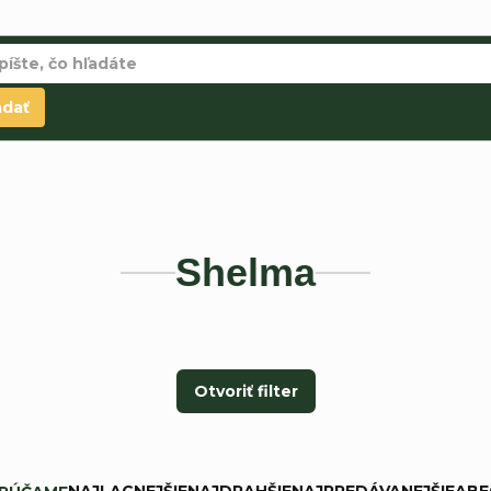
adať
Shelma
Otvoriť filter