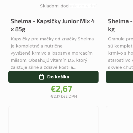
Skladom: dodanie do 4 dní
Priemerné
hodnotenie
Shelma - Kapsičky Junior Mix 4
Shelma -
produktu
x 85g
kg
je
4,8
Kapsičky pre mačky od značky Shelma
Granule pr
z
je kompletné a nutrične
sú komplet
5
vyvážené krmivo s lososm a morčacím
krmivo s h
hviezdičiek.
mäsom. Obsahujú vitamín D3, ktorý
starostlivo
zaisťuje silné a zdravé kosti a...
skvele chuti
Do košíka
€2,67
€2,17 bez DPH