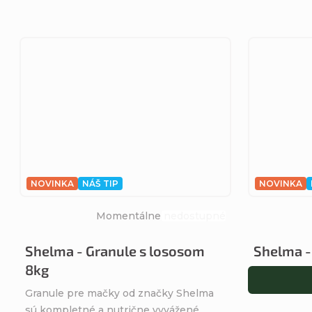
NOVINKA
NÁŠ TIP
NOVINKA
Momentálne nedostupné
Priemerné
hodnotenie
Shelma - Granule s lososom
Shelma -
produktu
8kg
je
5,0
Granule pre mačky od značky Shelma
z
sú kompletné a nutrične vyvážené