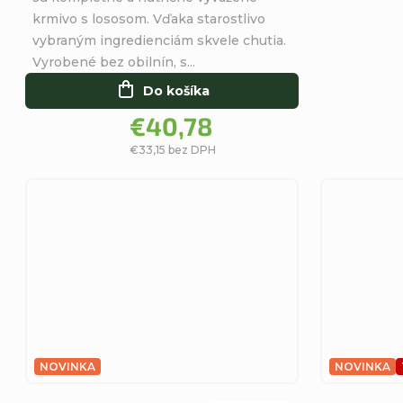
5
krmivo s lososom. Vďaka starostlivo
hviezdičiek.
vybraným ingredienciám skvele chutia.
Vyrobené bez obilnín, s...
Do košíka
€40,78
€33,15 bez DPH
NOVINKA
NOVINKA