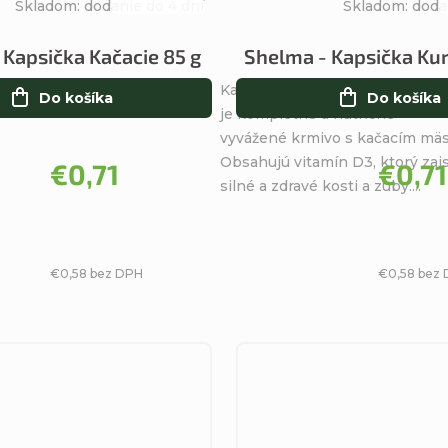
Skladom: dodanie do 4 dní
Skladom: doda
Priemerné
hodnotenie
 Kapsička Kačacie 85 g
Shelma - Kapsička Kur
produktu
Kapsička pre mačky od značky
je
Do košíka
Do košíka
je kompletné a nutrične
5,0
vyvážené krmivo s kačacím mä
z
Obsahujú vitamín D3, ktorý zai
5
€0,71
€0,71
silné a zdravé kosti a zuby....
hviezdičiek.
€0,58 bez DPH
€0,58 bez