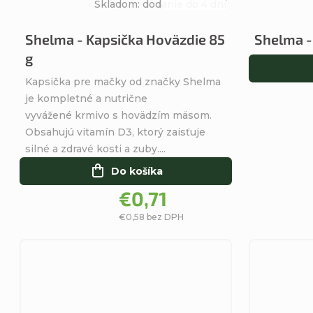
Skladom: dodanie do 4 dní
Priemerné
hodnotenie
Shelma - Kapsička Hoväzdie 85
Shelma -
produktu
g
je
5,0
Kapsička pre mačky od značky Shelma
z
je kompletné a nutrične
5
vyvážené krmivo s hovädzím mäsom.
hviezdičiek.
Obsahujú vitamín D3, ktorý zaisťuje
silné a zdravé kosti a zuby....
Do košíka
€0,71
€0,58 bez DPH