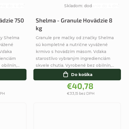
nie do 4 dní
Skladom: dodanie do 4 dní
Priemerné
Priemerné
hodnotenie
hodnotenie
ädzie 750
Shelma - Granule Hovädzie 8
produktu
produktu
kg
je
je
5,0
4,6
ky Shelma
Granule pre mačky od značky Shelma
z
z
vážené
sú kompletné a nutrične vyvážené
5
5
 Vďaka
krmivo s hovädzím mäsom. Vďaka
hviezdičiek.
hviezdičiek.
dienciám
starostlivo vybraným ingredienciám
bilnín,...
skvele chutia. Vyrobené bez obilnín,...
Do košíka
€40,78
DPH
€33,15 bez DPH