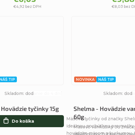
€4,92 bez DPH
€8,03 bez 
NÁŠ TIP
NOVINKA
NÁŠ TIP
Skladom: dodanie do 4 dní
Skladom: doda
Priemerné
hodnotenie
 Hovädzie tyčinky 15g
Shelma - Hovädzie va
produktu
60g
Mäsové tyčinky od značky She
je
Do košíka
ideálnou pochúťkou pre mačky
5,0
Mäsové vankúšiky od značk
hovädzím mäsom a kurkumou. 
z
ideálnou pochúťkou pre ma