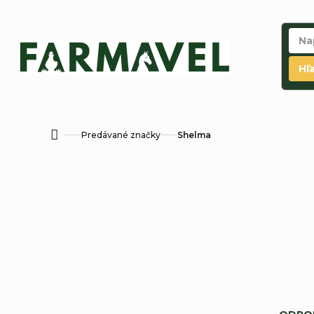
Prejsť
na
obsah
Hľ
Predávané značky
Shelma
Domov
R