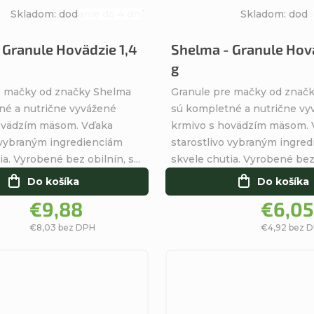
Skladom: dodanie do 4 dní
Skladom: doda
Priemerné
hodnotenie
 Granule Hovädzie 1,4
Shelma - Granule Hov
produktu
g
je
5,0
e mačky od značky Shelma
Granule pre mačky od znač
z
né a nutrične vyvážené
sú kompletné a nutrične vy
5
ovädzím mäsom. Vďaka
krmivo s hovädzím mäsom.
hviezdičiek.
 vybraným ingredienciám
starostlivo vybraným ingre
a. Vyrobené bez obilnín, s...
skvele chutia. Vyrobené bez o
Do košíka
Do košíka
€9,88
€6,05
€8,03 bez DPH
€4,92 bez 