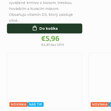
vyvážené krmivo s lososm, treskou,
z
d
d
hovädzím a kuracím mäsom.
5
Obsahujú vitamín D3, ktorý zaisťuje
hviezdičiek.
u
u
silné...
Do košíka
k
k
€5,96
t
t
€4,85 bez DPH
o
o
v
v
NOVINKA
NÁŠ TIP
NOVINKA