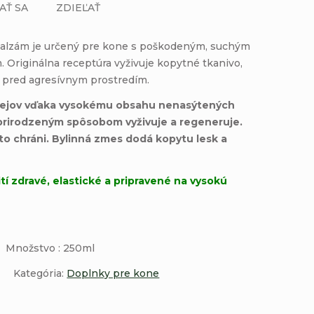
AŤ SA
ZDIEĽAŤ
lzám je určený pre kone s poškodeným, suchým
 Originálna receptúra vyživuje kopytné tkanivo,
i pred agresívnym prostredím.
lejov vďaka vysokému obsahu nenasýtených
prirodzeným spôsobom vyživuje a regeneruje.
o chráni. Bylinná zmes dodá kopytu lesk a
tí zdravé, elastické a pripravené na vysokú
Množstvo : 250ml
ategória:
Doplnky pre kone