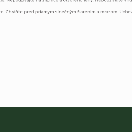
lote. Chráňte pred priamym slnečným žiarením a mrazom. Ucho
Buďte prvý, kto napíše príspevok k tejto položke.