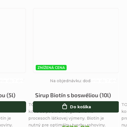
ZNÍŽENÁ CENA
nie do 7 dní
Na objednávku: dodanie do 7 dní
Priemerné
Priemerné
hodnotenie
hodnotenie
ou (5l)
Sirup Biotín s boswéliou (10l)
produktu
produktu
ou pre
TOPVET Sirup Biotín s boswéliou pre
TO
je
je
Do košíka
a
kone sa podieľa v organizme na
ko
4,3
5,0
tín je
procesoch látkovej výmeny. Biotín je
pr
z
z
oviny.
nutný pre optimálnu tvorbu rohoviny.
nu
5
5