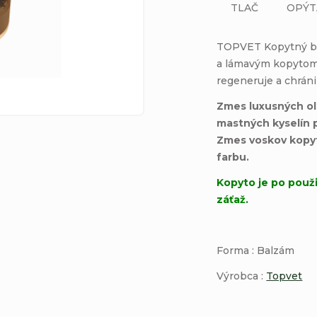
TLAČ
OPÝT
TOPVET Kopytný ba
a lámavým kopytom.
regeneruje a chrán
Zmes luxusných o
mastných kyselín 
Zmes voskov kopyt
farbu.
Kopyto je po použi
záťaž.
Forma : Balzám 
Výrobca :
Topvet
K