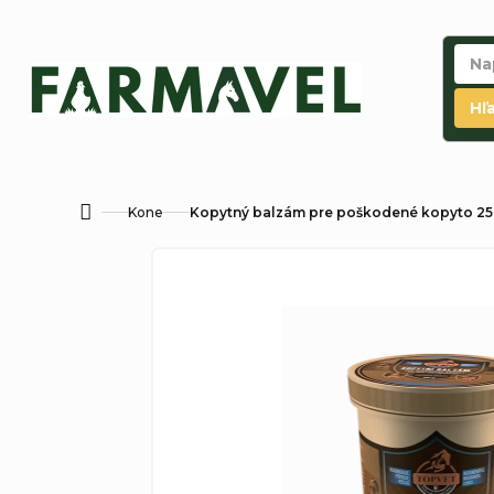
Prejsť
na
obsah
Hľ
Kone
Kopytný balzám pre poškodené kopyto 2
Domov