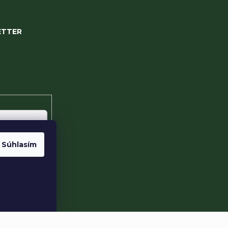
ETTER
 my Vám budeme
nových
e-shope.
Súhlasím
te s
sobných údajov