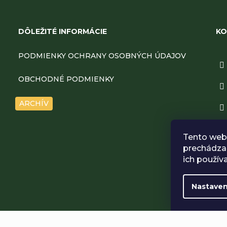
Z
á
DÔLEŽITÉ INFORMÁCIE
KO
p
PODMIENKY OCHRANY OSOBNÝCH ÚDAJOV
ä
OBCHODNÉ PODMIENKY
t
ARCHÍV
i
Tento web 
e
prechádzan
ich použív
Nastaven