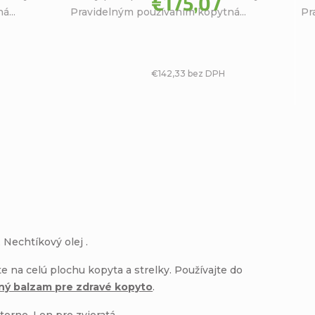
€175,07
...
Pravidelným používaním kopytná...
Pr
hviezdičiek.
hviezdičiek.
€142,33 bez DPH
, Nechtíkový olej .
 na celú plochu kopyta a strelky. Používajte do
ný balzam pre zdravé kopyto
.
torne. Len pre zvieratá.