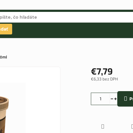
adať
50ml
€7,79
€6,33 bez DPH
Jednotková
cena:
P