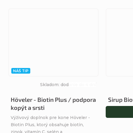
NÁŠ TIP
Skladom: dodanie do 4 dní
Priemerné
hodnotenie
Höveler - Biotin Plus / podpora
Sirup Bio
produktu
kopýt a srsti
je
4,9
Výživový doplnok pre kone Höveler -
z
Biotin Plus, ktorý obsahuje biotín,
5
zinok, vitamín C, selén a