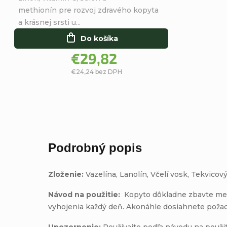
hviezdičiek.
methionín pre rozvoj zdravého kopyta
a krásnej srsti u...
Do košíka
€29,82
€24,24 bez DPH
Podrobný popis
Zloženie:
Vazelína, Lanolín, Včelí vosk, Tekvicový
Návod na použitie:
Kopyto dôkladne zbavte mech
vyhojenia každý deň. Akonáhle dosiahnete pož
Upozornenie:
Používajte podľa návodu na použiti