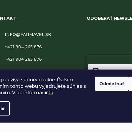
NTAKT
ODOBERAŤ NEWSL
Vložte svoj e-mail a
INFO
@
FARMAVEL.SK
zasielať informácie o 
produktoch na našom 
+421 904 265 876
+421 904 265 876
Email
FARMAVEL
používa súbory cookie. Ďalším
Odmietnuť
FARMAVEL.SK
ím tohto webu vyjadrujete súhlas s
Vložením e-mailu súhlasí
podmienkami ochrany o
aním. Viac informácií
tu
.
Prihlásiť sa
ie