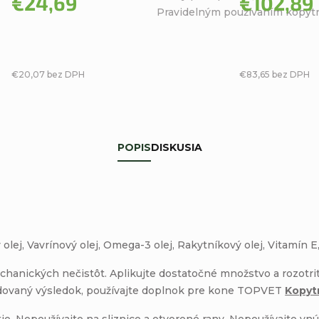
€24,69
€102,89
Pravidelným používaním kopytná
hviezdičiek.
€20,07 bez DPH
€83,65 bez DPH
POPIS
DISKUSIA
 olej, Vavrínový olej, Omega-3 olej, Rakytníkový olej, Vitamín E
anických nečistôt. Aplikujte dostatočné množstvo a rozotrite
adovaný výsledok, používajte doplnok pre kone TOPVET
Kopyt
e. Nepoužívajte na sliznice a otvorené rany. Nepoužívajte vnú