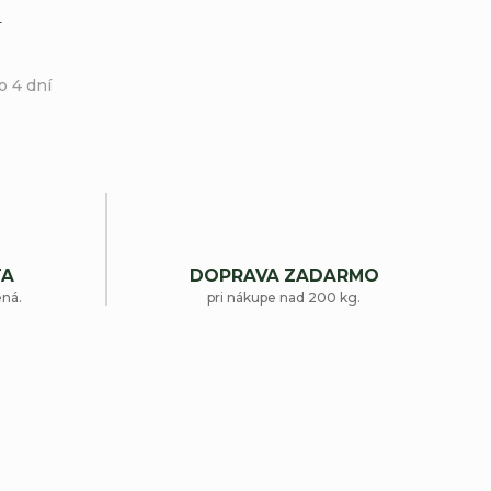
e
o 4 dní
TA
DOPRAVA ZADARMO
ená.
pri nákupe nad 200 kg.