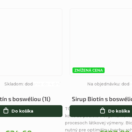
ZNÍŽENÁ CENA
Skladom: dodanie do 4 dní
Na objednávku: doda
Priemerné
hodnotenie
tín s boswéliou (1l)
Sirup Biotín s boswéli
produktu
TOPVET Sirup Biotín s boswéli
je
Do košíka
Do košíka
kone sa podieľa v organizme n
5,0
procesoch látkovej výmeny. Bio
z
nutný pre optimálnu tvorbu roh
5