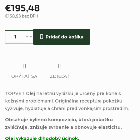
€195,48
€158,93 bez DPH
Jednotková
cena:
Pridať do košíka
OPÝTAŤ SA
ZDIEĽAŤ
TOPVET Olej na letnú vyrážku je určený pre kone s
kožnými problémami. Originálna receptúra ​​pokožku
vyživuje, hydratuje a chráni pred vonkajším prostredím.
Obsahuje bylinnú kompozíciu, ktorá pokožku
zvláčňuje, znižuje svrbenie a obnovuje elasticitu.
Olej vykazuje dlhodobý účinok.