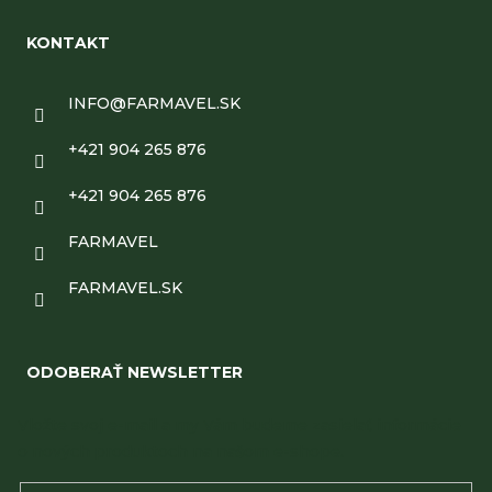
KONTAKT
INFO
@
FARMAVEL.SK
+421 904 265 876
+421 904 265 876
FARMAVEL
FARMAVEL.SK
ODOBERAŤ NEWSLETTER
Vložte svoj e-mail a my Vám budeme zasielať informácie
o nových produktoch na našom e-shope.