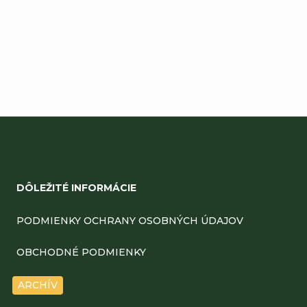
Buďte prvý, kto napíše príspevok k tejto položke.
Pridať komentár
Z
á
DÔLEŽITÉ INFORMÁCIE
p
ä
PODMIENKY OCHRANY OSOBNÝCH ÚDAJOV
t
OBCHODNÉ PODMIENKY
i
ARCHÍV
e