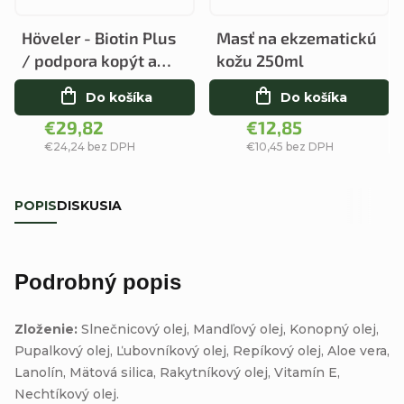
Höveler - Biotin Plus
Masť na ekzematickú
/ podpora kopýt a
kožu 250ml
srsti
Do košíka
Do košíka
€29,82
€12,85
€24,24 bez DPH
€10,45 bez DPH
POPIS
DISKUSIA
Podrobný popis
Zloženie:
Slnečnicový olej, Mandľový olej, Konopný olej,
Pupalkový olej, Ľubovníkový olej, Repíkový olej, Aloe vera,
Lanolín, Mätová silica, Rakytníkový olej, Vitamín E,
Nechtíkový olej.