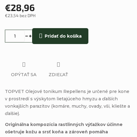
€28,96
€23,54 bez DPH
Jednotková
cena:
Pridať do košíka
OPÝTAŤ SA
ZDIEĽAŤ
TOPVET Olejové tonikum Repellens je určené pre kone
v prostredí s výskytom lietajúceho hmyzu a ďalších
vonkajších parazitov (komáre, muchy, ovady, vši, kliešte a
ďalšie).
Originálna kompozícia rastlinných výťažkov účinne
ošetruje kožu a srsť koňa a zároveň pomáha