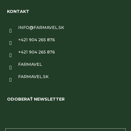
KONTAKT
INFO
@
FARMAVEL.SK
+421 904 265 876
+421 904 265 876
FARMAVEL
FARMAVEL.SK
ODOBERAŤ NEWSLETTER
Vložte svoj e-mail a my Vám budeme zasielať informácie
o nových produktoch na našom e-shope.