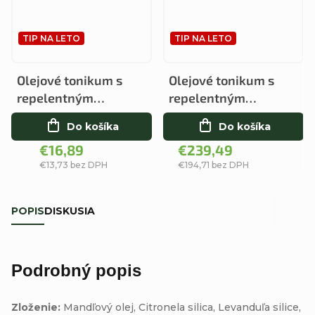
TIP NA LETO
TIP NA LETO
Olejové tonikum s
Olejové tonikum s
repelentným
repelentným
účinkom 250ml
účinkom 5000ml
Do košíka
Do košíka
€16,89
€239,49
€13,73 bez DPH
€194,71 bez DPH
POPIS
DISKUSIA
Podrobný popis
Zloženie:
Mandľový olej, Citronela silica, Levanduľa silice,