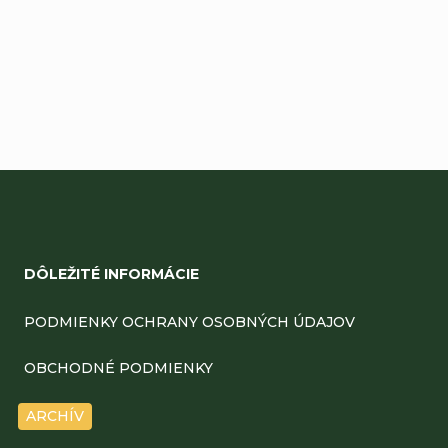
Buďte prvý, kto napíše príspevok k tejto položke.
Pridať komentár
Z
á
DÔLEŽITÉ INFORMÁCIE
p
ä
PODMIENKY OCHRANY OSOBNÝCH ÚDAJOV
t
OBCHODNÉ PODMIENKY
i
ARCHÍV
e