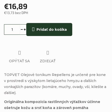
€16,89
€13,73 bez DPH
Jednotková
cena:
Pridať do košíka
OPÝTAŤ SA
ZDIEĽAŤ
TOPVET Olejové tonikum Repellens je určené pre kone
v prostredí s výskytom lietajúceho hmyzu a ďalších
vonkajších parazitov (komáre, muchy, ovady, vši, kliešte a
ďalšie).
Originálna kompozícia rastlinných výťažkov účinne
ošetruje kožu a srsť koňa a zároveň pomáha