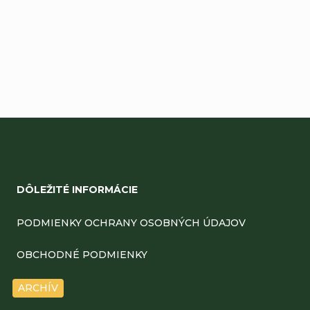
Buďte prvý, kto napíše príspevok k tejto položke.
Pridať komentár
Z
á
DÔLEŽITÉ INFORMÁCIE
p
ä
PODMIENKY OCHRANY OSOBNÝCH ÚDAJOV
t
OBCHODNÉ PODMIENKY
i
ARCHÍV
e