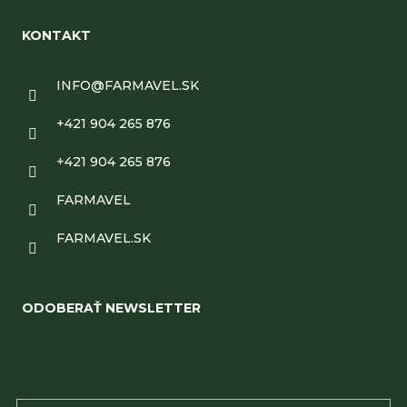
KONTAKT
INFO
@
FARMAVEL.SK
+421 904 265 876
+421 904 265 876
FARMAVEL
FARMAVEL.SK
ODOBERAŤ NEWSLETTER
Vložte svoj e-mail a my Vám budeme zasielať informácie
o nových produktoch na našom e-shope.