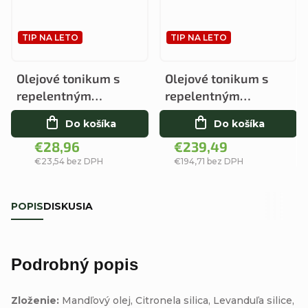
TIP NA LETO
TIP NA LETO
Olejové tonikum s
Olejové tonikum s
repelentným
repelentným
účinkom 500ml
účinkom 5000ml
Do košíka
Do košíka
€28,96
€239,49
€23,54 bez DPH
€194,71 bez DPH
POPIS
DISKUSIA
Podrobný popis
Zloženie:
Mandľový olej, Citronela silica, Levanduľa silice,