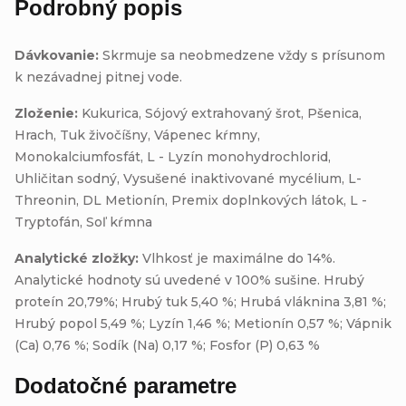
Podrobný popis
Dávkovanie:
Skrmuje sa neobmedzene vždy s prísunom
k ​​nezávadnej pitnej vode.
Zloženie:
Kukurica, Sójový extrahovaný šrot, Pšenica,
Hrach, Tuk živočíšny, Vápenec kŕmny,
Monokalciumfosfát, L - Lyzín monohydrochlorid,
Uhličitan sodný, Vysušené inaktivované mycélium, L-
Threonin,
DL Metionín, Premix doplnkových látok, L -
Tryptofán, Soľ kŕmna
Analytické zložky:
Vlhkosť je maximálne do 14%.
Analytické hodnoty sú uvedené v 100% sušine. Hrubý
proteín 20,79%; Hrubý tuk 5,40 %; Hrubá vláknina 3,81 %;
Hrubý popol 5,49 %; Lyzín 1,46 %; Metionín 0,57 %; Vápnik
(Ca) 0,76 %; Sodík (Na) 0,17 %; Fosfor (P) 0,63 %
Dodatočné parametre