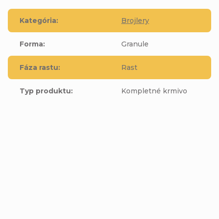
Kategória
:
Brojlery
Forma
:
Granule
Fáza rastu
:
Rast
Typ produktu
:
Kompletné krmivo
Buďte prvý, kto napíše príspevok k tejto položke.
Pridať komentár