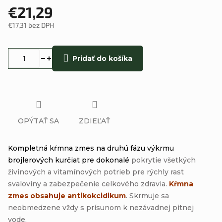
€21,29
€17,31 bez DPH
Jednotková
cena:
Pridať do košíka
OPÝTAŤ SA
ZDIEĽAŤ
Kompletná kŕmna zmes na druhú fázu výkrmu
brojlerových kurčiat pre dokonalé
pokrytie všetkých
živinových a vitamínových potrieb pre rýchly rast
svaloviny a zabezpečenie celkového zdravia.
Kŕmna
zmes obsahuje antikokcidikum
.
Skrmuje sa
neobmedzene vždy s prísunom k ​​nezávadnej pitnej
vode.