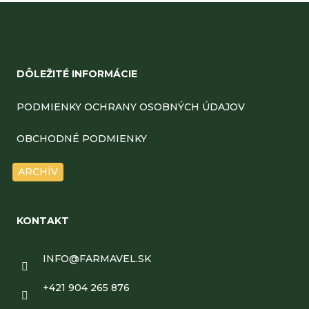
Z
á
DÔLEŽITÉ INFORMÁCIE
p
ä
PODMIENKY OCHRANY OSOBNÝCH ÚDAJOV
t
OBCHODNÉ PODMIENKY
i
ARCHÍV
e
KONTAKT
INFO
@
FARMAVEL.SK
+421 904 265 876