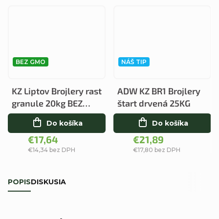
BEZ GMO
NÁŠ TIP
KZ Liptov Brojlery rast
ADW KZ BR1 Brojlery
granule 20kg BEZ
štart drvená 25KG
GMO
Do košíka
Do košíka
€17,64
€21,89
€14,34 bez DPH
€17,80 bez DPH
POPIS
DISKUSIA