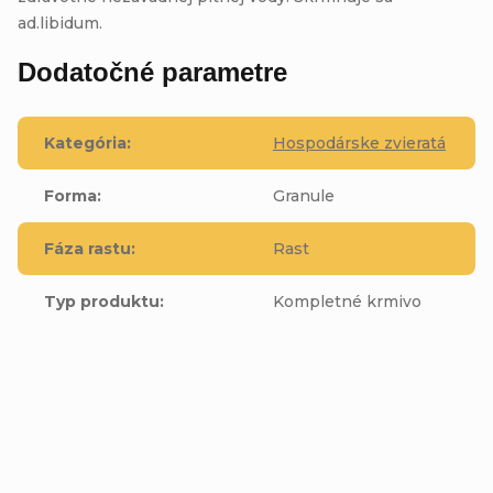
ad.libidum.
Dodatočné parametre
Kategória
:
Hospodárske zvieratá
Forma
:
Granule
Fáza rastu
:
Rast
Typ produktu
:
Kompletné krmivo
Buďte prvý, kto napíše príspevok k tejto položke.
Pridať komentár