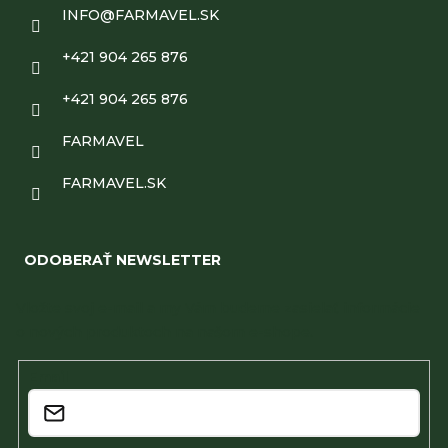
INFO
@
FARMAVEL.SK
+421 904 265 876
+421 904 265 876
FARMAVEL
FARMAVEL.SK
ODOBERAŤ NEWSLETTER
Vložte svoj e-mail a my Vám budeme zasielať informácie
o nových produktoch na našom e-shope.
Email