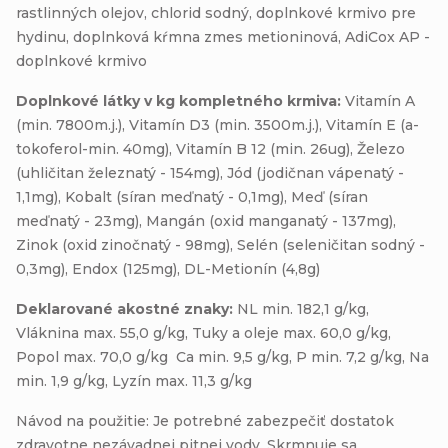
rastlinných olejov, chlorid sodný, doplnkové krmivo pre
hydinu, doplnková kŕmna zmes metioninová, AdiCox AP -
doplnkové krmivo
Doplnkové látky v kg kompletného krmiva:
Vitamín A
(min. 7800m.j.), Vitamín D3 (min. 3500m.j.), Vitamín E (a-
tokoferol-min. 40mg), Vitamín B 12 (min. 26ug), Železo
(uhličitan železnatý - 154mg), Jód (jodičnan vápenatý -
1,1mg), Kobalt (síran meďnatý - 0,1mg), Meď (síran
meďnatý - 23mg), Mangán (oxid manganatý - 137mg),
Zinok (oxid zinočnatý - 98mg), Selén (seleničitan sodný -
0,3mg), Endox (125mg), DL-Metionín (4,8g)
Deklarované akostné znaky:
NL min. 182,1 g/kg,
Vláknina max. 55,0 g/kg, Tuky a oleje max. 60,0 g/kg,
Popol max. 70,0 g/kg Ca min. 9,5 g/kg, P min. 7,2 g/kg, Na
min. 1,9 g/kg, Lyzín max. 11,3 g/kg
Návod na použitie: Je potrebné zabezpečiť dostatok
zdravotne nezávadnej pitnej vody. Skrmnuje sa