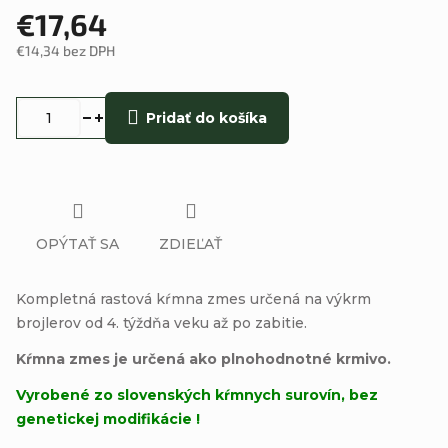
€17,64
€14,34 bez DPH
Jednotková
cena:
Pridať do košíka
OPÝTAŤ SA
ZDIEĽAŤ
Kompletná rastová kŕmna zmes určená na výkrm
brojlerov od 4. týždňa veku až po zabitie.
Kŕmna zmes je určená ako plnohodnotné krmivo.
Vyrobené zo slovenských kŕmnych surovín, bez
genetickej modifikácie !