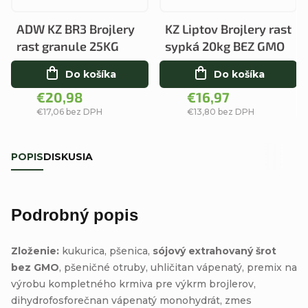
ADW KZ BR3 Brojlery
KZ Liptov Brojlery rast
rast granule 25KG
sypká 20kg BEZ GMO
Do košíka
Do košíka
€20,98
€16,97
€17,06 bez DPH
€13,80 bez DPH
POPIS
DISKUSIA
Podrobný popis
Zloženie:
kukurica, pšenica,
sójový extrahovaný šrot
bez GMO
, pšeničné otruby, uhličitan vápenatý, premix na
výrobu kompletného krmiva pre výkrm brojlerov,
dihydrofosforečnan vápenatý monohydrát, zmes