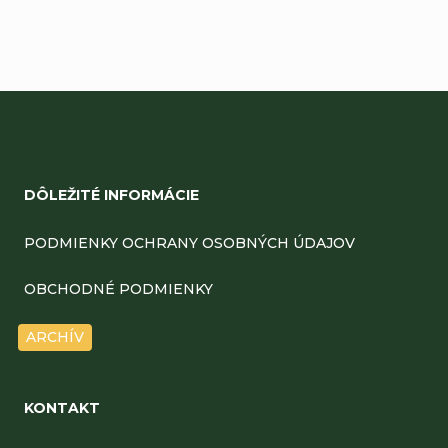
Z
á
DÔLEŽITÉ INFORMÁCIE
p
ä
PODMIENKY OCHRANY OSOBNÝCH ÚDAJOV
t
OBCHODNÉ PODMIENKY
i
ARCHÍV
e
KONTAKT