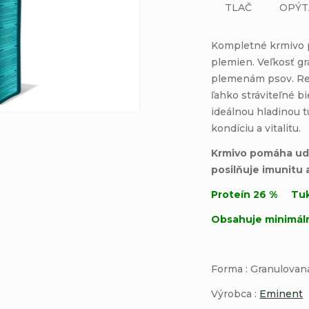
TLAČ
OPÝT
Kompletné krmivo p
plemien.
Veľkosť gr
plemenám psov. Re
ľahko stráviteľné b
ideálnou hladinou t
kondíciu a vitalitu.
Krmivo pomáha udr
posilňuje imunitu 
Proteín 26 % Tuk
Obsahuje minimáln
Forma : Granulov
Výrobca :
Eminent