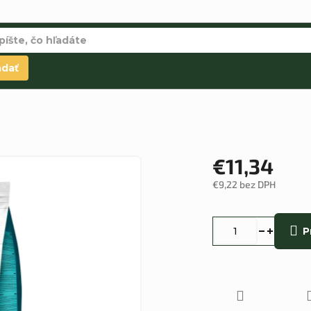
adať
€11,34
€9,22 bez DPH
Jednotková
cena:
P