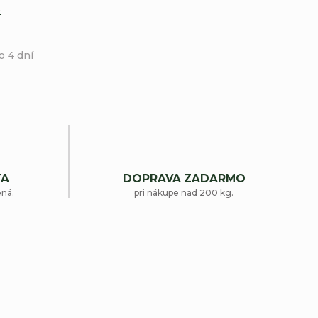
e
o 4 dní
TA
DOPRAVA ZADARMO
ená.
pri nákupe nad 200 kg.