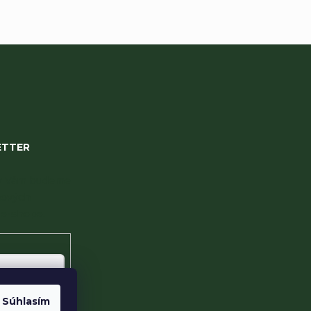
ETTER
 my Vám budeme
nových
e-shope.
Súhlasím
te s