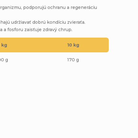
organizmu, podporujú ochranu a regeneráciu
ajú udržiavať dobrú kondíciu zvieraťa.
a fosforu zaisťuje zdravý chrup.
 kg
10 kg
00 g
170 g