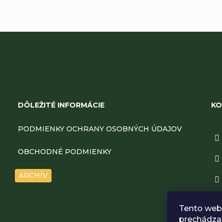
Z
á
DÔLEŽITÉ INFORMÁCIE
KO
p
PODMIENKY OCHRANY OSOBNÝCH ÚDAJOV
ä
OBCHODNÉ PODMIENKY
t
ARCHÍV
i
Tento web 
e
prechádzan