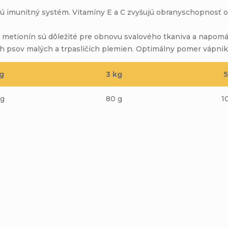
ú imunitný systém. Vitamíny E a C zvyšujú obranyschopnosť 
 metionín sú dôležité pre obnovu svalového tkaniva a napomáh
h psov malých a trpasličích plemien. Optimálny pomer vápnika 
kg
3 kg
5
 g
80 g
1
Buďte prvý, kto napíše príspevok k tejto položke.