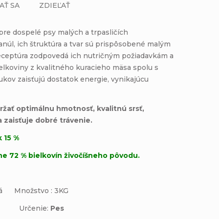
AŤ SA
ZDIEĽAŤ
re dospelé psy malých a trpasličích
anúl, ich štruktúra a tvar sú prispôsobené malým
ceptúra zodpovedá ich nutričným požiadavkám a
ielkoviny z kvalitného kuracieho mäsa spolu s
ukov zaisťujú dostatok energie, vynikajúcu
žať optimálnu hmotnosť, kvalitnú srsť,
a zaisťuje dobré trávenie.
 15 %
e 72 % bielkovín živočíšneho pôvodu.
aná Množstvo : 3KG
Určenie:
Pes