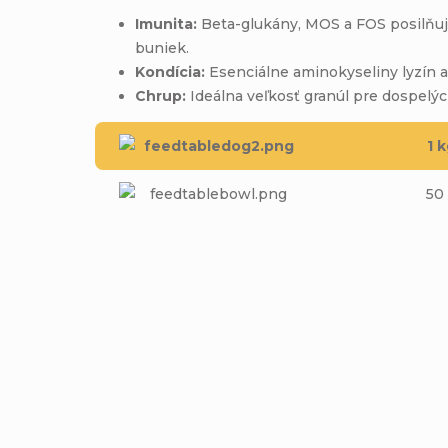
Imunita:
Beta-glukány, MOS a FOS posilňuj
buniek.
Kondícia:
Esenciálne aminokyseliny lyzín a
Chrup:
Ideálna veľkosť granúl pre dospelýc
1 
50
Pridať komentár