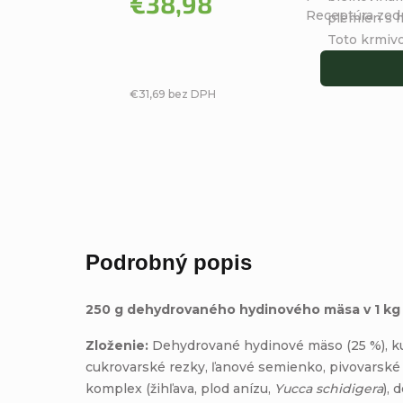
€38,98
Receptúra zodp
hviezdičiek.
plemien s 
Toto krmivo 
€31,69 bez DPH
Podrobný popis
250 g dehydrovaného hydinového mäsa v 1 kg
Zloženie:
Dehydrované hydinové mäso (25 %), kuku
cukrovarské rezky, ľanové semienko, pivovarské 
komplex (žihľava, plod anízu,
Yucca schidigera
), 