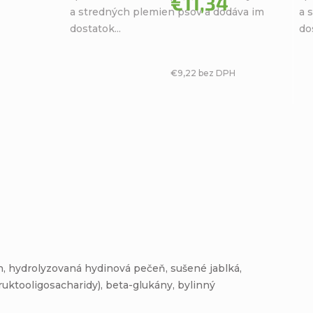
€11,34
a stredných plemien psov a dodáva im
a 
hviezdičiek.
hviezdičiek.
dostatok...
dos
€9,22 bez DPH
ín, hydrolyzovaná hydinová pečeň, sušené jablká,
uktooligosacharidy), beta-glukány, bylinný