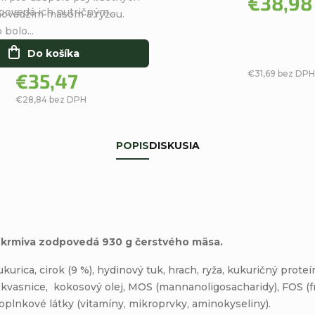
€38,98
ovedá ich nutričným...
hviezdičiek.
hovädzím mäsom a ryžou.
bolo...
Do košíka
€31,69 bez DPH
€35,47
€28,84 bez DPH
POPIS
DISKUSIA
 krmiva zodpovedá 930 g čerstvého mäsa.
rica, cirok (9 %), hydinový tuk, hrach, ryža, kukuričný prote
kvasnice, kokosový olej, MOS (mannanoligosacharidy), FOS (fr
doplnkové látky (vitamíny, mikroprvky, aminokyseliny).