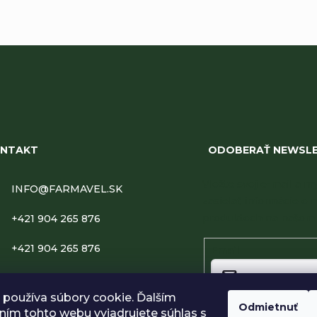
NTAKT
ODOBERAŤ NEWSL
Vložte svoj e-mail a
INFO
@
FARMAVEL.SK
zasielať informácie o 
produktoch na našom 
+421 904 265 876
+421 904 265 876
Email
FARMAVEL
používa súbory cookie. Ďalším
Odmietnuť
FARMAVEL.SK
ím tohto webu vyjadrujete súhlas s
Vložením e-mailu súhlasí