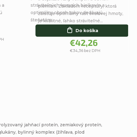
 a
stráviteľných kuracích bielkovín a
5
5
plemien. Základom receptúry, ktorá
ú
optimálny obsah tukov dodávajú
hviezdičiek.
hviezdičiek.
zaisťuje optimálny rast svalovej hmoty,
šteňatám...
je kvalitné, ľahko stráviteľné...
Do košíka
PH
€42,26
€34,36 bez DPH
rolyzovaný jahňací proteín, zemiakový proteín,
lukány, bylinný komplex (žihľava, plod