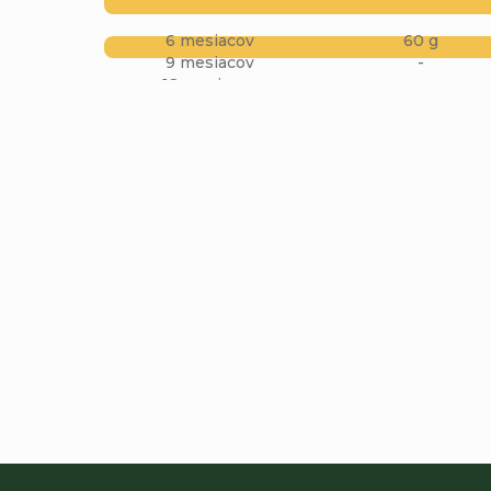
6 mesiacov
60 g
9 mesiacov
-
12 mesiacov
-
Pridať komentár