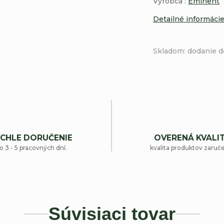
Výrobca :
Eminent
Detailné informáci
Skladom: dodanie d
CHLE DORUČENIE
OVERENÁ KVALI
o 3 - 5 pracovných dní.
kvalita produktov zaruč
Súvisiaci tovar