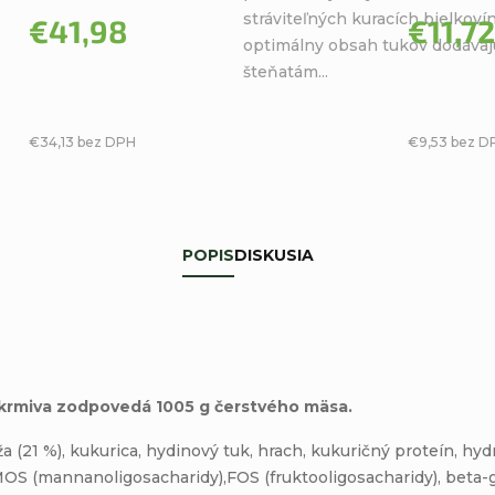
stráviteľných kuracích bielkovín
5
€41,98
€11,72
optimálny obsah tukov dodávaj
hviezdičiek.
šteňatám...
€34,13 bez DPH
€9,53 bez D
POPIS
DISKUSIA
krmiva zodpovedá 1005 g čerstvého mäsa.
 (21 %), kukurica, hydinový tuk, hrach, kukuričný proteín, hyd
MOS (mannanoligosacharidy),FOS (fruktooligosacharidy), beta-g