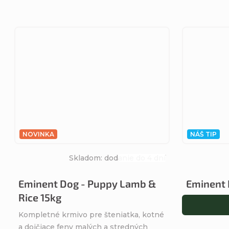
NOVINKA
NÁŠ TIP
Skladom: dodanie do 4 dní
Priemerné
hodnotenie
Eminent Dog - Puppy Lamb &
Eminent 
produktu
Rice 15kg
je
5,0
Kompletné krmivo pre šteniatka, kotné
z
a dojčiace feny malých a stredných