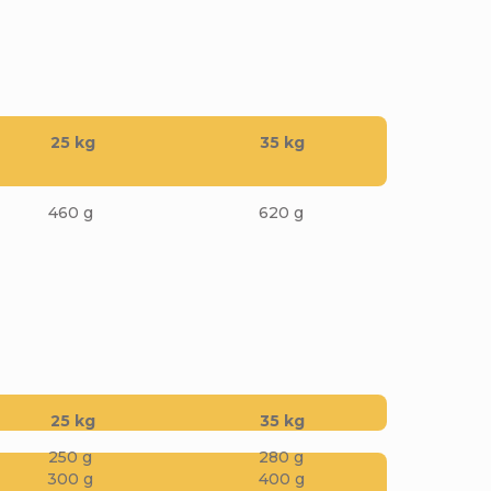
25 kg
35 kg
460 g
620 g
25 kg
35 kg
250 g
280 g
300 g
400 g