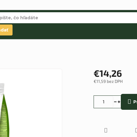
adať
€14,26
€11,59 bez DPH
Jednotková
cena:
P