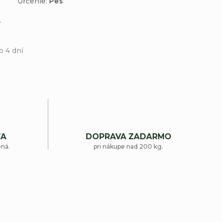
Určenie:
Pes
e
o 4 dní
TA
DOPRAVA ZADARMO
ená.
pri nákupe nad 200 kg.