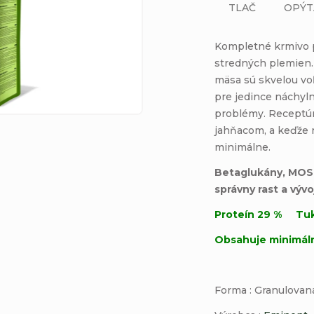
TLAČ
OPÝT
Kompletné krmivo p
stredných plemien
mäsa sú skvelou voľ
pre jedince náchyl
problémy.
Receptúr
jahňacom, a keďže n
minimálne.
Betaglukány, MOS 
správny rast a vývo
Proteín 29 % Tuk
Obsahuje minimáln
Forma : Granulova