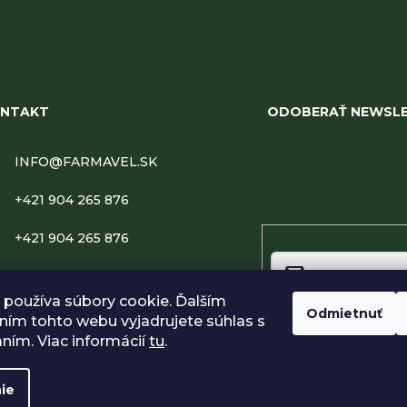
NTAKT
ODOBERAŤ NEWSL
Vložte svoj e-mail a
INFO
@
FARMAVEL.SK
zasielať informácie o 
produktoch na našom 
+421 904 265 876
+421 904 265 876
Email
FARMAVEL
používa súbory cookie. Ďalším
Odmietnuť
FARMAVEL.SK
ím tohto webu vyjadrujete súhlas s
Vložením e-mailu súhlasí
podmienkami ochrany o
aním. Viac informácií
tu
.
Prihlásiť sa
ie