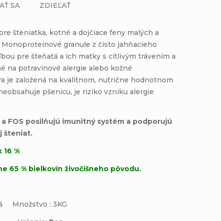
AŤ SA
ZDIEĽAŤ
re šteniatka, kotné a dojčiace feny malých a
.
Monoproteínové granule z čisto jahňacieho
bou pre šteňatá a ich matky s citlivým trávením a
né na potravinové alergie alebo kožné
a je založená na kvalitnom, nutrične hodnotnom
e­obsahuje pšenicu, je riziko vzniku alergie
a FOS posilňujú imunitný systém a podporujú
j šteniat.
 16 %
e 65 % bielkovín živočíšneho pôvodu.
ná Množstvo : 3KG