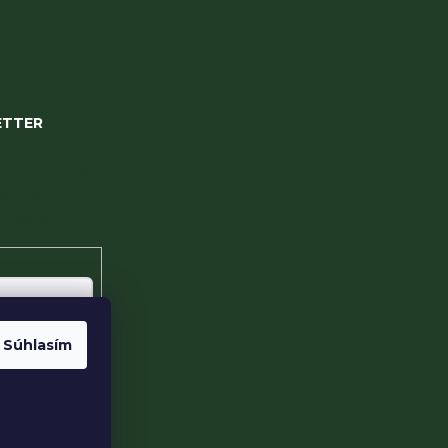
ETTER
 my Vám budeme
nových
e-shope.
Súhlasím
te s
sobných údajov