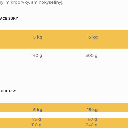
ny, mikroprvky, aminokyseliny).
IACE SUKY
5 kg
15 kg
140 g
300 g
TÚCE PSY
5 kg
15 kg
75 g
160 g
110 g
240 g