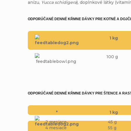
anízu,
Yucca schidigera
), doplnkové látky (vitamí
ODPORÚČANÉ DENNÉ KŔMNE DÁVKY PRE KOTNÉ A DOJČ
1 kg
100 g
ODPORÚČANÉ DENNÉ KŔMNE DÁVKY PRE ŠTENCE A RAS
*
1 kg
2 mesiace
45 g
4 mesiace
55 g