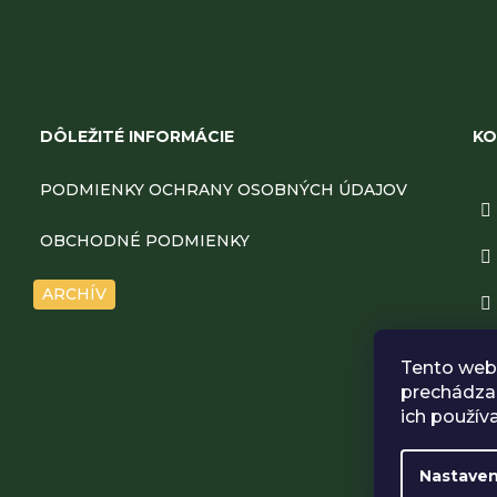
Z
á
DÔLEŽITÉ INFORMÁCIE
KO
p
PODMIENKY OCHRANY OSOBNÝCH ÚDAJOV
ä
OBCHODNÉ PODMIENKY
t
ARCHÍV
i
Tento web 
e
prechádzan
ich použív
Nastaven