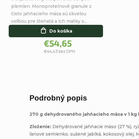
5
plemien. Monoproteínové granule z
hviezdičiek.
čisto jahňacieho mäsa sú skvelou
voľbou pre šteňatá a ich matky s...
Do košíka
€54,65
€44,43 bez DPH
Podrobný popis
270 g dehydrovaného jahňacieho mäsa v 1 kg 
Zloženie:
Dehydrované jahňacie mäso (27 %), ryža
ľanové semienko, sušené jablká, kokosový olej, 