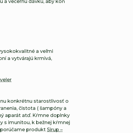
ú a večernú dávku, aby kôň
 vysokokvalitné a veľmi
ní a vytvárajú krmivá,
veler
dnu konkrétnu starostlivosť o
ranenia, čistota ( šampóny a
vný aparát atď. Kŕmne doplnky
y s imunitou, k bežnej kŕmnej
porúčame produkt
Sirup –