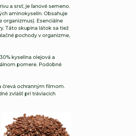
ivu a srsť, je ľanové semeno.
ých aminokyselín. Obsahuje
e organizmus). Esenciálne
. Táto skupina látok sa tiež
gulačné pochody v organizme,
30% kyselina olejová a
ptimálnom pomere. Podobné
 a črevá ochranným filmom.
dné zvlášť pri tráviacich