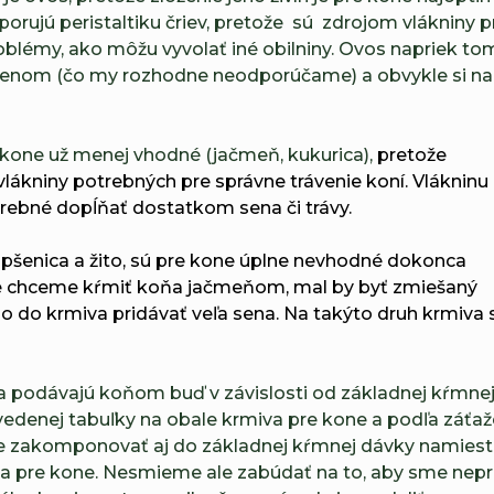
orujú peristaltiku čriev, pretože sú zdrojom vlákniny p
oblémy,
ako môžu vyvolať iné obilniny. Ovos napriek 
enom (čo my rozhodne neodporúčame) a obvykle si na
 kone už menej vhodné (jačmeň, kukurica),
pretože
lákniny potrebných pre správne trávenie koní. Vlákninu 
rebné dopĺňať dostatkom sena či trávy.
d pšenica a žito, sú pre kone úplne nevhodné dokonca
 že chceme kŕmiť koňa jačmeňom, mal by byť zmiešaný
o do krmiva pridávať veľa sena. Na takýto druh krmiva
sa podávajú koňom buď v závislosti od základnej kŕmnej
edenej tabuľky na obale krmiva pre kone a podľa záťaž
e zakomponovať aj do základnej kŕmnej dávky namiest
va pre kone. Nesmieme ale zabúdať na to, aby sme nepr