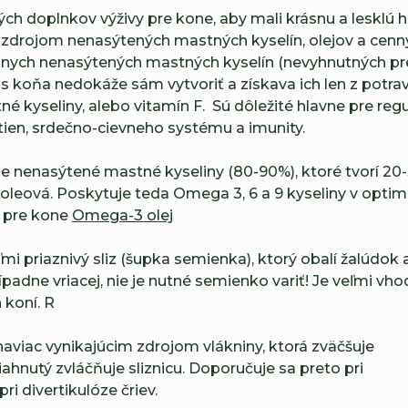
h doplnkov výživy pre kone, aby mali krásnu a lesklú hr
zdrojom nenasýtených mastných kyselín, olejov a cenn
lnych nenasýtených mastných kyselín (nevyhnutných pr
 koňa nedokáže sám vytvoriť a získava ich len z potravy
 kyseliny, alebo vitamín F. Sú dôležité hlavne pre re
ien, srdečno-cievneho systému a imunity.
 nenasýtené mastné kyseliny (80-90%), ktoré tvorí 20-
linoleová. Poskytuje teda Omega 3, 6 a 9 kyseliny v o
k pre kone
Omega-3 olej
 priaznivý sliz (šupka semienka), ktorý obalí žalúdok
rípadne vriacej, nie je nutné semienko variť! Je veľmi vho
 koní. R
viac vynikajúcim zdrojom vlákniny, ktorá zväčšuje
iahnutý zvláčňuje sliznicu. Doporučuje sa preto pri
i divertikulóze čriev.