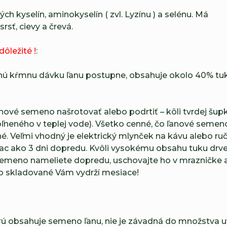
ch kyselín, aminokyselín ( zvl. Lyzínu ) a selénu. Má
rsť, cievy a črevá.
dôležité !
:
nú kŕmnu dávku ľanu postupne, obsahuje okolo 40% tu
ové semeno našrotovať alebo podrtiť – kôli tvrdej šupke
oľneného v teplej vode). Všetko cenné, čo ľanové semen
. Veľmi vhodný je elektrický mlynček na kávu alebo ru
viac ako 3 dni dopredu. Kvôli vysokému obsahu tuku dr
vé semeno nameliete dopredu, uschovajte ho v mrazničke
 skladované Vám vydrží mesiace!
rú obsahuje semeno ľanu, nie je závadná do množstva u