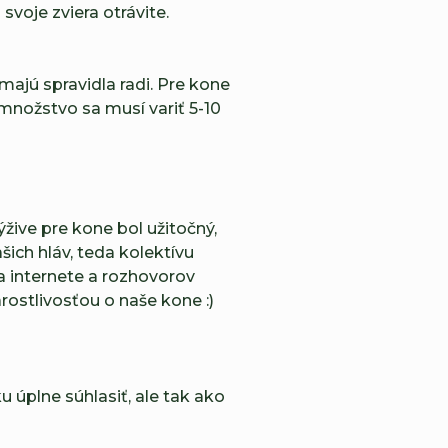
oje zviera otrávite.
ajú spravidla radi. Pre kone
množstvo sa musí variť 5-10
ive pre kone bol užitočný,
šich hláv, teda kolektívu
a internete a rozhovorov
rostlivosťou o naše kone :)
úplne súhlasiť, ale tak ako