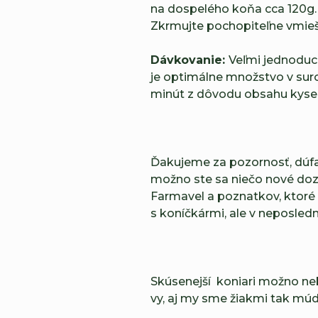
na dospelého koňa cca 120g.
Zkrmujte pochopiteľne vmieš
Dávkovanie:
Veľmi jednoduch
je optimálne množstvo v suro
minút z dôvodu obsahu kysel
Ďakujeme za pozornosť, dúfa
možno ste sa niečo nové dozved
Farmavel a poznatkov, ktoré 
s koníčkármi, ale v neposled
Skúsenejší koniari možno neb
vy, aj my sme žiakmi tak múd