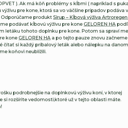
OPVET ). Ak má kôň problémy s kĺbmi ( napríklad s puka
 výživu pre kone, ktorá sa vo väčšine prípadov podáva
( Odporúčame produkt
Sirup – Kĺbová výživa Artrorege
me podávať kĺbovú výživu pre kone
GELOREN HA
podľ
om letáku tohoto doplnku pre kone. Potom sa spraví m
pre kone
GELOREN HA
a po tejto pauze znovu začneme
né čítať si každý príbalový leták alebo nálepku na da
me koňovi neublížili.
rošku podrobnejšie na doplnkovú výživu koní, v ktorej
si rozšírite vedomosti,ktoré už v tejto oblasti máte.
!