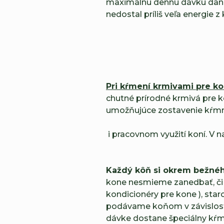
maximálnu dennú dávku danéh
nedostal príliš veľa energie z
Pri kŕmení krmivami pre 
chutné prírodné krmivá pre k
umožňujúce zostavenie kŕmne
i pracovnom využití koní. V 
Každý kôň si okrem bežného
kone nesmieme zanedbať, či u
kondicionéry pre kone ), sta
podávame koňom v závislosti 
dávke dostane špeciálny kŕm