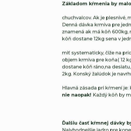
Základom kŕmenia by malo
chuchvalcov. Ak je plesnivé, 
Denná dávka krmiva pre jedné
znamená ak má kôň 600kg, m
kôň dostane 12kg sena v jedne
miť systematicky, čiže na pr
objem krmiva pre koňa( 12 kg
dostane kôň ráno,na desiatu
2kg. Konský žalúdok je navrhn
Hlavná zásada pri kŕmení je
nie naopak!
Každý kôň by ma
Ďalšiu časť kŕmnej dávky by
Najvhodnejšie jadro pre kone j