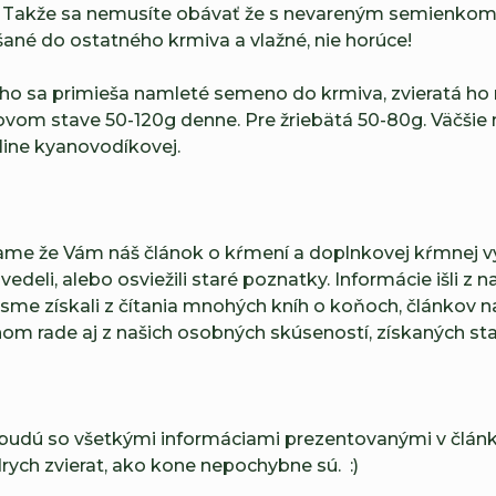
 Takže sa nemusíte obávať že s nevareným semienkom sv
ané do ostatného krmiva a vlažné, nie horúce!
o sa primieša namleté semeno do krmiva, zvieratá ho m
vom stave 50-120g denne. Pre žriebätá 50-80g. Väčšie 
ine kyanovodíkovej.
me že Vám náš článok o kŕmení a doplnkovej kŕmnej výž
eli, alebo osviežili staré poznatky. Informácie išli z na
sme získali z čítania mnohých kníh o koňoch, článkov n
nom rade aj z našich osobných skúseností, získaných sta
udú so všetkými informáciami prezentovanými v článku 
rych zvierat, ako kone nepochybne sú. :)