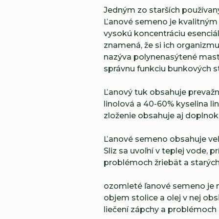
Jedným zo starších používanýc
Ľanové semeno je kvalitným 
vysokú koncentráciu esenciá
znamená, že si ich organizmus
nazýva polynenasýtené mastné
správnu funkciu bunkových st
Ľanový tuk obsahuje prevažne
linolová a 40-60% kyselina 
zloženie obsahuje aj doplno
Ľanové semeno obsahuje veľmi
Sliz sa uvoľní v teplej vode, p
problémoch žriebät a starých
ozomleté ľanové semeno je na
objem stolice a olej v nej obs
liečení zápchy a problémoch pr