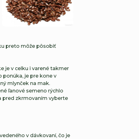
ku preto môže pôsobiť
 je v celku i varené takmer
o ponúka, je pre kone v
čný mlynček na mak.
vené ľanové semeno rýchlo
 a pred zkrmovaním vyberte
vedeného v dávkovaní, čo je