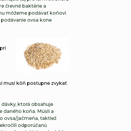
re črevné baktérie a
tomu môžeme podávať koňovi
 podávanie ovsa kone
pri
 si musí kôň postupne zvykať
 dávky, ktorá obsahuje
e daného koňa. Müsli a
o ovsa/jačmeňa, taktiež
ekročili odporúčanú