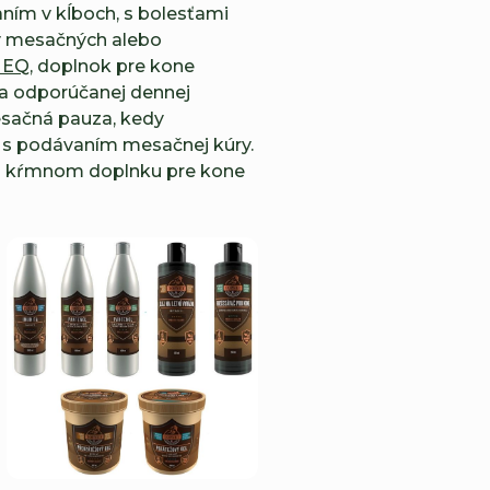
ním v kĺboch, s bolesťami
 v mesačných alebo
n EQ
, doplnok pre kone
a odporúčanej dennej
esačná pauza, kedy
 s podávaním mesačnej kúry.
nom kŕmnom doplnku pre kone