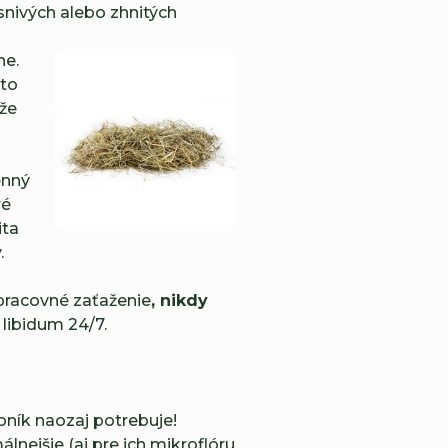
snivých alebo zhnitých
ne.
 to
že
enný
ré
ita
.
pracovné zaťaženie
, nikdy
libidum 24/7.
 koník naozaj potrebuje!
lnejšie (aj pre ich mikroflóru