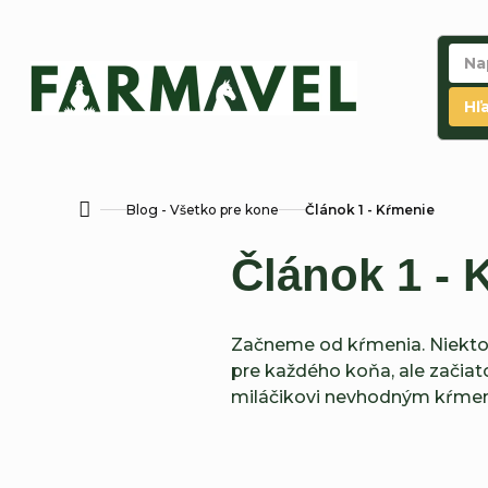
Prejsť
na
obsah
Hľ
Blog - Všetko pre kone
Článok 1 - Kŕmenie
Domov
Článok 1 - 
Začneme od kŕmenia. Niektorí
pre každého koňa, ale začia
miláčikovi nevhodným kŕmen