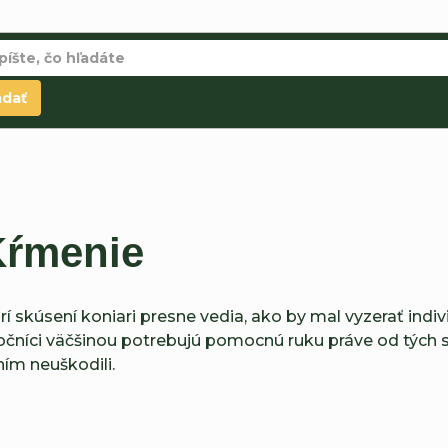
adať
Kŕmenie
 skúsení koniari presne vedia, ako by mal vyzerať indi
točníci väčšinou potrebujú pomocnú ruku práve od tých
ím neuškodili.