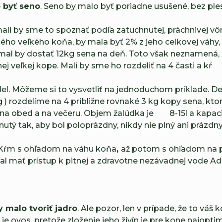
 byť seno
. Seno by malo byť poriadne usušené, bez ple
mali by sme to spoznať podľa zatuchnutej, práchnivej vô
ho veľkého koňa, by mala byť 2% z jeho celkovej váhy,
al by dostať 12kg sena na deň. Toto však neznamená, 
j veľkej kope. Mali by sme ho rozdeliť na 4 časti a kŕ
ídel. Môžeme si to vysvetliť na jednoduchom príklade. D
 ) rozdelíme na 4 približne rovnaké 3 kg kopy sena, kto
,na obed a na večeru. Objem žalúdka je 8-15l a kapac
utý tak, aby bol poloprázdny, nikdy nie plný ani prázdny
: Kŕm s ohľadom na váhu koňa
,
až potom s ohľadom na 
l mať prístup k pitnej a zdravotne nezávadnej vode Ad 
 malo tvoriť jadro
. Ale pozor, len v prípade, že to váš
e ovos, pretože zloženie jeho živín je pre kone najoptimá