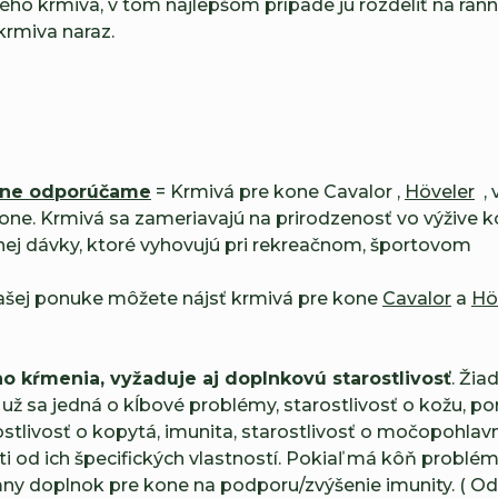
o krmiva, v tom najlepšom prípade ju rozdeliť na rann
 krmiva naraz.
kone odporúčame
= Krmivá pre kone Cavalor ,
Höveler
,
one. Krmivá sa zameriavajú na prirodzenosť vo výžive ko
j dávky, ktoré vyhovujú pri rekreačnom, športovom
našej ponuke môžete nájsť krmivá pre kone
Cavalor
a
Hö
 kŕmenia, vyžaduje aj doplnkovú starostlivosť
. Žia
ž sa jedná o kĺbové problémy, starostlivosť o kožu, po
rostlivosť o kopytá, imunita, starostlivosť o močopohla
od ich špecifických vlastností. Pokiaľ má kôň problém
ny doplnok pre kone na podporu/zvýšenie imunity. (
Od