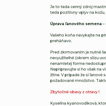
Je to teda cenný zdroj mastný
teda pozitívny vplyv na kožu, s
Úprava ľanového semena
–
Vašeho koňa navykajte na pl
preháňavo.
Pred zkrmovaním je nutné ľan
nevyužiteľné (okrem slizu uv
nenamletej forme nedostupné
Nepripravujte si ho však na 
žltne. V prípade že si ľano
požadované množstvo. Takto
Zbytočné obavy z otravy !
Kyselina kyanovodíková, kto