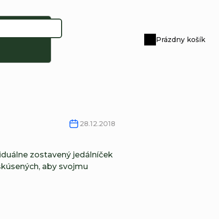
Prázdny košík
Nákupný
košík
28.12.2018
viduálne zostavený jedálníček
 skúsených, aby svojmu