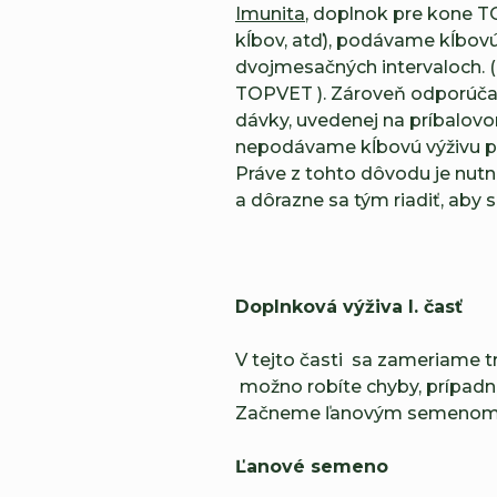
Imunita
, doplnok pre kone T
kĺbov, atď), podávame kĺbovú
dvojmesačných intervaloch.
TOPVET ). Zároveň odporúča
dávky, uvedenej na príbalov
nepodávame kĺbovú výživu 
Práve z tohto dôvodu je nut
a dôrazne sa tým riadiť, aby s
Doplnková výživa I. časť
V tejto časti sa zameriame t
možno robíte chyby, prípadne 
Začneme ľanovým semenom
Ľanové semeno