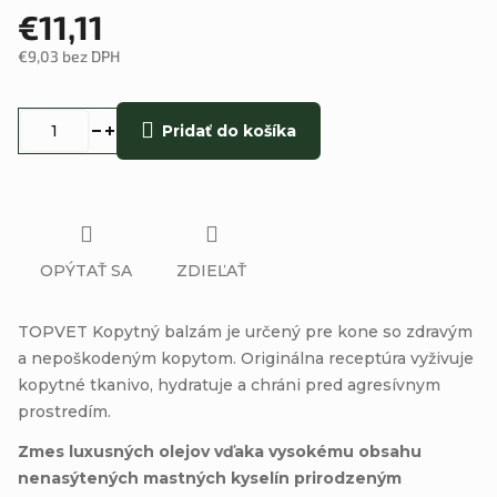
€11,11
€9,03 bez DPH
Jednotková
cena:
Pridať do košíka
OPÝTAŤ SA
ZDIEĽAŤ
TOPVET Kopytný balzám je určený pre kone so zdravým
a nepoškodeným kopytom. Originálna receptúra vyživuje
kopytné tkanivo, hydratuje a chráni pred agresívnym
prostredím.
Zmes luxusných olejov vďaka vysokému obsahu
nenasýtených mastných kyselín prirodzeným