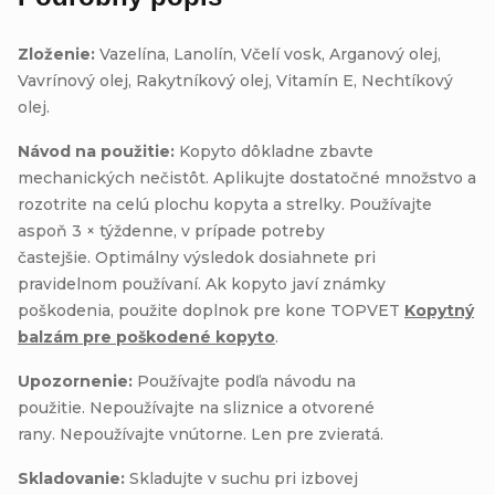
Zloženie:
Vazelína, Lanolín, Včelí vosk, Arganový olej,
Vavrínový olej, Rakytníkový olej, Vitamín E, Nechtíkový
olej.
Návod na použitie:
Kopyto dôkladne zbavte
mechanických nečistôt. Aplikujte dostatočné množstvo a
rozotrite na celú plochu kopyta a strelky. Používajte
aspoň 3 × týždenne, v prípade potreby
častejšie. Optimálny výsledok dosiahnete pri
pravidelnom používaní.
Ak kopyto javí známky
poškodenia, použite doplnok pre kone TOPVET
Kopytný
balzám pre poškodené kopyto
.
Upozornenie:
Používajte podľa návodu na
použitie. Nepoužívajte na sliznice a otvorené
rany. Nepoužívajte vnútorne. Len pre zvieratá.
Skladovanie:
Skladujte v suchu pri izbovej