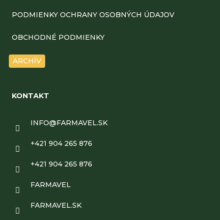
ä
PODMIENKY OCHRANY OSOBNÝCH ÚDAJOV
t
OBCHODNÉ PODMIENKY
i
ARCHÍV
e
KONTAKT
INFO
@
FARMAVEL.SK
+421 904 265 876
+421 904 265 876
FARMAVEL
FARMAVEL.SK