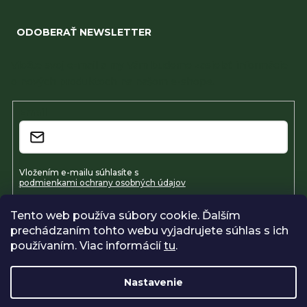
ODOBERAŤ NEWSLETTER
Vložte svoj e-mail a my Vám budeme zasielať informácie
o nových produktoch na našom e-shope.
Email
Vložením e-mailu súhlasíte s
podmienkami ochrany osobných údajov
Tento web používa súbory cookie. Ďalším
Prihlásiť sa
prechádzaním tohto webu vyjadrujete súhlas s ich
používaním. Viac informácií
tu
.
Nastavenie
Vytvoril Shoptet
Copyright 2026
Farmavel
. Všetky práva vyhradené.
Upraviť