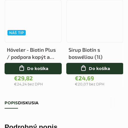
NÁŠ TIP
Höveler - Biotin Plus
Sirup Biotín s
/ podpora kopýt a
boswéliou (1l)
srsti
Do košíka
Do košíka
€29,82
€24,69
€24,24 bez DPH
€20,07 bez DPH
POPIS
DISKUSIA
Podrobný popis