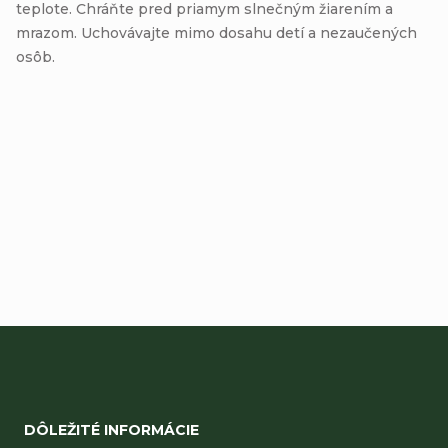
teplote. Chráňte pred priamym slnečným žiarením a
mrazom. Uchovávajte mimo dosahu detí a nezaučených
osôb.
Buďte prvý, kto napíše príspevok k tejto položke.
Pridať komentár
Z
á
DÔLEŽITÉ INFORMÁCIE
p