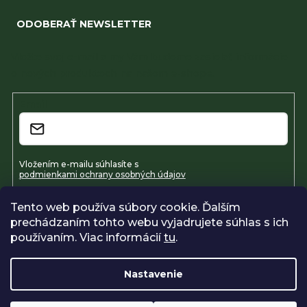
ODOBERAŤ NEWSLETTER
Vložte svoj e-mail a my Vám budeme zasielať informácie
o nových produktoch na našom e-shope.
Email
Vložením e-mailu súhlasíte s
podmienkami ochrany osobných údajov
Tento web používa súbory cookie. Ďalším
Prihlásiť sa
prechádzaním tohto webu vyjadrujete súhlas s ich
používaním. Viac informácií
tu
.
Nastavenie
Vytvoril Shoptet
Copyright 2026
Farmavel
. Všetky práva vyhradené.
Upraviť
nastavenie cookies