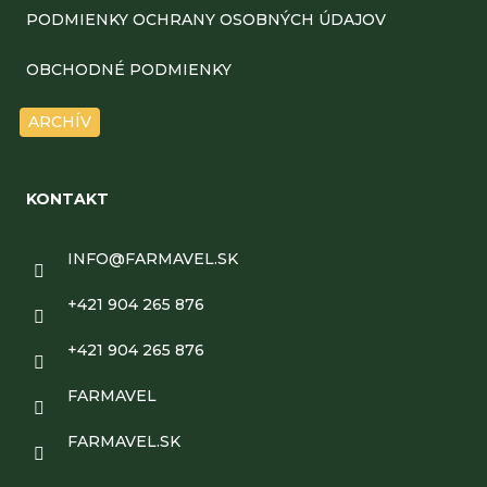
ä
PODMIENKY OCHRANY OSOBNÝCH ÚDAJOV
t
OBCHODNÉ PODMIENKY
i
ARCHÍV
e
KONTAKT
INFO
@
FARMAVEL.SK
+421 904 265 876
+421 904 265 876
FARMAVEL
FARMAVEL.SK