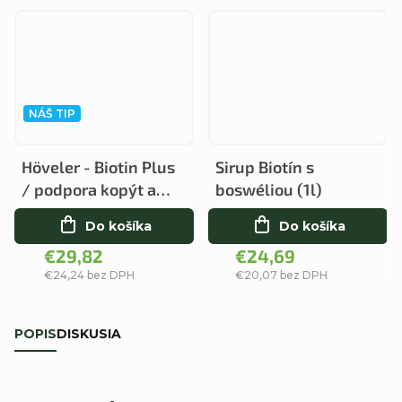
NÁŠ TIP
Höveler - Biotin Plus
Sirup Biotín s
/ podpora kopýt a
boswéliou (1l)
srsti
Do košíka
Do košíka
€29,82
€24,69
€24,24 bez DPH
€20,07 bez DPH
POPIS
DISKUSIA