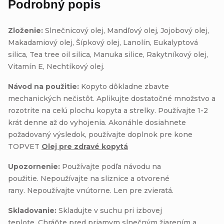
Podrobný popis
Zloženie:
Slnečnicový olej, Mandľový olej, Jojobový olej,
Makadamiový olej, Šípkový olej, Lanolín, Eukalyptová
silica, Tea tree oil silica, Manuka silice, Rakytníkový olej,
Vitamín E, Nechtíkový olej.
Návod na použitie:
Kopyto dôkladne zbavte
mechanických nečistôt. Aplikujte dostatočné množstvo a
rozotrite na celú plochu kopyta a strelky. Používajte 1-2
krát denne až do vyhojenia. Akonáhle dosiahnete
požadovaný výsledok, používajte doplnok pre kone
TOPVET
Olej pre zdravé kopytá
Upozornenie:
Používajte podľa návodu na
použitie. Nepoužívajte na sliznice a otvorené
rany. Nepoužívajte vnútorne. Len pre zvieratá.
Skladovanie:
Skladujte v suchu pri izbovej
teplote. Chráňte pred priamym slnečným žiarením a