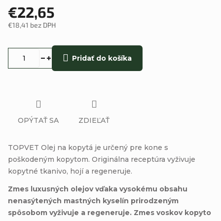
€22,65
€18,41 bez DPH
Jednotková
cena:
Pridať do košíka
OPÝTAŤ SA
ZDIEĽAŤ
TOPVET Olej na kopytá je určený pre kone s
poškodeným kopytom. Originálna receptúra ​​vyživuje
kopytné tkanivo, hojí a regeneruje.
Zmes luxusných olejov vďaka vysokému obsahu
nenasýtených mastných kyselín prirodzeným
spôsobom vyživuje a regeneruje. Zmes voskov kopyto